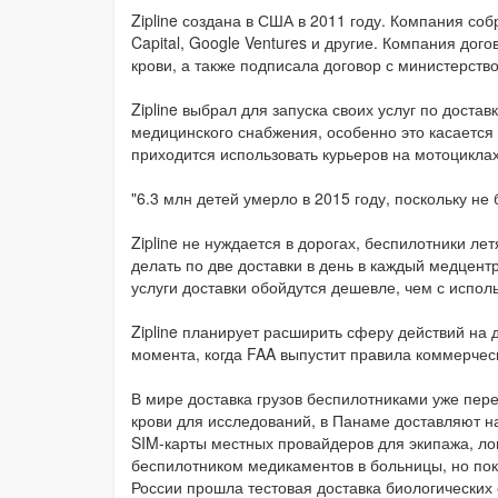
Zipline создана в США в 2011 году. Компания соб
Capital, Google Ventures и другие. Компания до
крови, а также подписала договор с министерст
Zipline выбрал для запуска своих услуг по дост
медицинского снабжения, особенно это касается
приходится использовать курьеров на мотоциклах,
"6.3 млн детей умерло в 2015 году, поскольку н
Zipline не нуждается в дорогах, беспилотники л
делать по две доставки в день в каждый медцентр
услуги доставки обойдутся дешевле, чем с испол
Zipline планирует расширить сферу действий на
момента, когда FAA выпустит правила коммерчес
В мире доставка грузов беспилотниками уже пер
крови для исследований, в Панаме доставляют н
SIM-карты местных провайдеров для экипажа, ло
беспилотником медикаментов в больницы, но пока
России прошла тестовая доставка биологических 