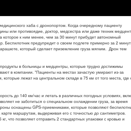
 медицинского хаба с дронопортом. Когда очередному пациенту
цины или противоядие, доктор, медсестра или даже техник медцен
 на которое к ним менее, чем за 30 минут прибудет автономный
ор. Беспилотник предупредит о своем подлете примерно за 2 мину
парашюте, который сделает приземление груза мягким. Дрон тем
продукты в больницы и медцентры, которые трудно достижимы
ают в компании. "Пациенты на местах зачастую умирают из-за
 которые лежат на центральном складе в 75 км от того места, где 
орость до 140 км/час и летать в различных погодных условиях, вкл
зволяет не заботиться о специальном охлаждении груза, за время
. Дроны оснащены GPS-приемниками, которые позволяют беспилотн
карте маршрутам, выдерживая его с точностью до сантиметров.
 кг, что позволяет отправить 2 стандартных упаковки с кровью и