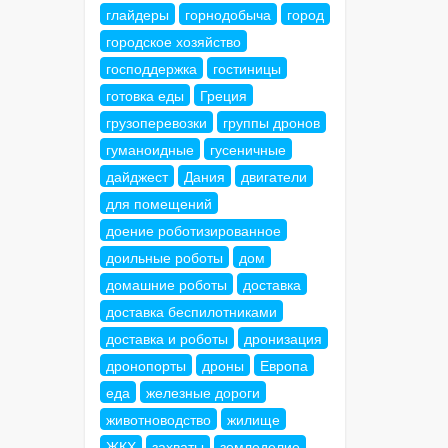
глайдеры
горнодобыча
город
городское хозяйство
господдержка
гостиницы
готовка еды
Греция
грузоперевозки
группы дронов
гуманоидные
гусеничные
дайджест
Дания
двигатели
для помещений
доение роботизированное
доильные роботы
дом
домашние роботы
доставка
доставка беспилотниками
доставка и роботы
дронизация
дронопорты
дроны
Европа
еда
железные дороги
животноводство
жилище
ЖКХ
захваты
земледелие