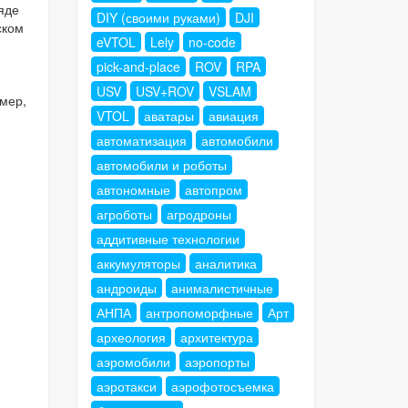
яде
DIY (своими руками)
DJI
ском
eVTOL
Lely
no-code
pick-and-place
ROV
RPA
USV
USV+ROV
VSLAM
мер,
VTOL
аватары
авиация
автоматизация
автомобили
автомобили и роботы
автономные
автопром
агроботы
агродроны
аддитивные технологии
аккумуляторы
аналитика
андроиды
анималистичные
АНПА
антропоморфные
Арт
археология
архитектура
аэромобили
аэропорты
аэротакси
аэрофотосъемка