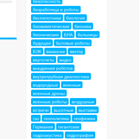
безопасность
безработица и роботы
беспилотники
биология
биомиметические
бионика
бионические
БНА
больницы
будущее
бытовые роботы
БЭК
вакансии
вектор
вертолеты
видео
внедрения роботов
внутритрубная диагностика
водородные
военные
военные дроны
военные роботы
воздушные
встречи
высотные
выставки
газ
геополитика
геофизика
Германия
гигантские
гидроакустика
гидрография