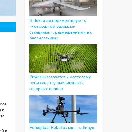
В Чехии экспериментируют с
«летающими базовыми
станциями», размещенными на
беспилотниках
Powerus готовится к массовому
производству американских
аграрных дронов
 Всё
 в
ета
Perceptual Robotics масштабирует
ий и