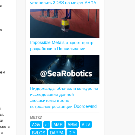
установить 3DSS на микро-АНПА
ia
а
Impossible Metals откроет центр
разработки в Пенсильвании
чем
Нидерланды объявили конкурс на
исследование донной
экосиситемы в зоне
ветроэлектростанции Doordewind
ы
ы,
МЕТКИ
ки
AGV
ai
AMR
ARM
AUV
аже в
 в
BVLOS
DARPA
DIY