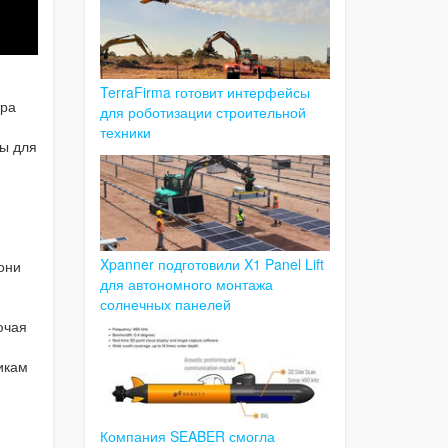
TerraFirma готовит интерфейсы
тра
для роботизации строительной
техники
ты для
Xpanner подготовили X1 Panel Lift
они
для автономного монтажа
солнечных панелей
ючая
икам
Компания SEABER смогла