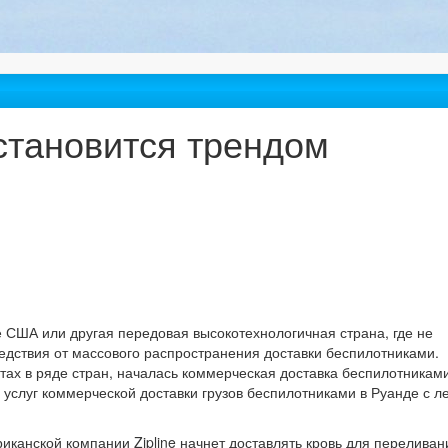
становится трендом
е США или другая передовая высокотехнологичная страна, где не
едствия от массового распространения доставки беспилотниками.
ах в ряде стран, началась коммерческая доставка беспилотниками
 услуг коммерческой доставки грузов беспилотниками в Руанде с л
иканской компании Zipline начнет доставлять кровь для переливан