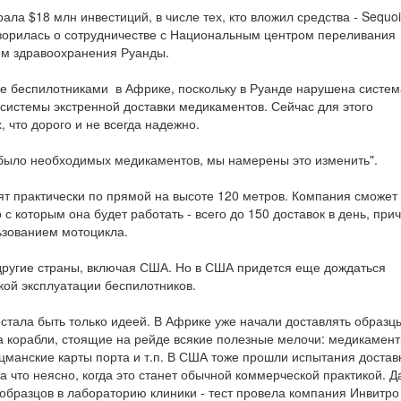
рала $18 млн инвестиций, в числе тех, кто вложил средства - Sequo
говорилась о сотрудничестве с Национальным центром переливания
вом здравоохранения Руанды.
авке беспилотниками в Африке, поскольку в Руанде нарушена систем
 системы экстренной доставки медикаментов. Сейчас для этого
 что дорого и не всегда надежно.
е было необходимых медикаментов, мы намерены это изменить".
етят практически по прямой на высоте 120 метров. Компания сможет
 с которым она будет работать - всего до 150 доставок в день, при
ьзованием мотоцикла.
 другие страны, включая США. Но в США придется еще дождаться
кой эксплуатации беспилотников.
естала быть только идеей. В Африке уже начали доставлять образц
а корабли, стоящие на рейде всякие полезные мелочи: медикамент
цманские карты порта и т.п. В США тоже прошли испытания достав
 что неясно, когда это станет обычной коммерческой практикой. Д
образцов в лабораторию клиники - тест провела компания Инвитро