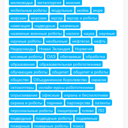
мелководье
металлургия
мнения
мобильные роботы
модульные
мойка
море
морская
морские
мусор
мусор и роботы
навигация
надводные
наземные
наземные военные роботы
налоги
наука
научные
научные роботы
необычные
нефтегаз
нефть
Нидерланды
Новая Зеландия
Норвегия
носимые роботы
ОАЭ
обитаемые
обработка
образование
образовательная робототехника
обучающие роботы
общепит
общепит и роботы
общество
Объединенное Королевство
окраска
октокоптеры
онлайн-курсы робототехники
опрыскивание
офисные
охрана и беспилотники
охрана и роботы
парники
партнерства
патенты
персональные роботы
пищепром
пляжи
ПО
подводные
подводные роботы
подземные
пожарные
пожарные роботы
поиск