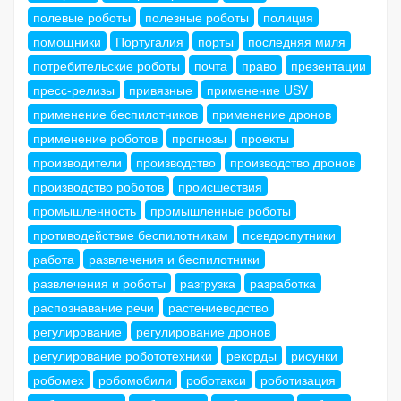
полевые роботы
полезные роботы
полиция
помощники
Португалия
порты
последняя миля
потребительские роботы
почта
право
презентации
пресс-релизы
привязные
применение USV
применение беспилотников
применение дронов
применение роботов
прогнозы
проекты
производители
производство
производство дронов
производство роботов
происшествия
промышленность
промышленные роботы
противодействие беспилотникам
псевдоспутники
работа
развлечения и беспилотники
развлечения и роботы
разгрузка
разработка
распознавание речи
растениеводство
регулирование
регулирование дронов
регулирование робототехники
рекорды
рисунки
робомех
робомобили
роботакси
роботизация