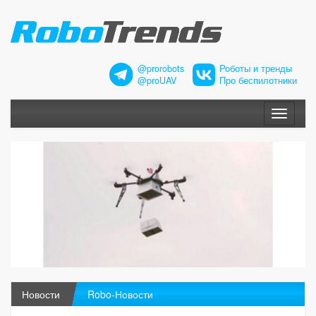
@prorobots
Роботы и тренды
@proUAV
Про беспилотники
Меню
Новости
Robo-Новости