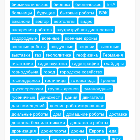
биомиметические
бионика
бионические
БНА
больницы
будущее
бытовые роботы
БЭК
вакансии
вектор
вертолеты
видео
внедрения роботов
внутритрубная диагностика
водородные
военные
военные дроны
военные роботы
воздушные
встречи
высотные
выставки
газ
геополитика
геофизика
Германия
гигантские
гидроакустика
гидрография
глайдеры
горнодобыча
город
городское хозяйство
господдержка
гостиницы
готовка еды
Греция
грузоперевозки
группы дронов
гуманоидные
гусеничные
дайджест
Дания
двигатели
для помещений
доение роботизированное
доильные роботы
дом
домашние роботы
доставка
доставка беспилотниками
доставка и роботы
дронизация
дронопорты
дроны
Европа
еда
железные дороги
животноводство
жилище
ЖКХ