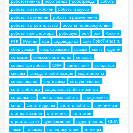
робототехника
роботрендз
роботренды
роботы
роботы и автомобили
роботы и мусор
роботы и обучение
роботы и развлечения
роботы и строительство
роботы телеприсутствия
роботы-транспортеры
робошум
рои
рой
Россия
РТК
Руанда
сад
садоводство
сайт RoboTrends.ru
сбор урожая
сборка заказов
сварка
связь
сделки
сельское
сельское хозяйство
сенсоры
сервисные роботы
СИМ
синтез речи
складская
склады
склады и роботизация
смартроботы
соревнования
сортировка
сотрудничество
софт-роботика
социальная робототехника
социальные
социальные роботы
спецтехника
спорт
спорт и дроны
спорт и роботы
спутниковая
стандартизация
статистика
стратегии
строительство
судовождение
судостроение
США
такси
телеком
телеприсутствие
теплицы