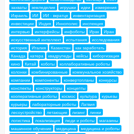
захваты
земледелие
игрушки
идеи
измерения
Израиль
ИИ
ИИ - вкратце
инвентаризация
инвестиции
Индия
Иннополис
инспекция
интервью
интерфейсы
инфоботы
Ирак
Иран
искусственный интеллект
испытания
исследования
история
Италия
Казахстан
как заработать
Канада
катера
квадрупеды
кейсы
киборгизация
кино
Китай
коботы
коллаборативные роботы
колонки
комбинированные
коммунальное хозяйство
компании
компоненты
конвертопланы
конкурсы
конспекты
конструкторы
концепты
кооперативные роботы
космос
культура
курьезы
курьеры
лабораторные роботы
Латвия
лесоустройство
летающие
лизинг
линки
логистика
локализация
люди и роботы
магазины
машинное обучение
медицина
медицина и роботы