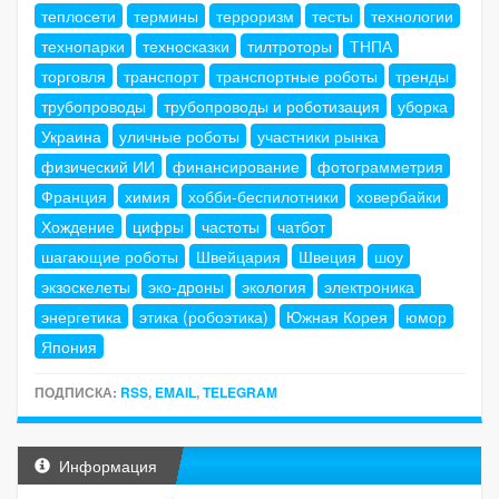
теплосети
термины
терроризм
тесты
технологии
технопарки
техносказки
тилтроторы
ТНПА
торговля
транспорт
транспортные роботы
тренды
трубопроводы
трубопроводы и роботизация
уборка
Украина
уличные роботы
участники рынка
физический ИИ
финансирование
фотограмметрия
Франция
химия
хобби-беспилотники
ховербайки
Хождение
цифры
частоты
чатбот
шагающие роботы
Швейцария
Швеция
шоу
экзоскелеты
эко-дроны
экология
электроника
энергетика
этика (робоэтика)
Южная Корея
юмор
Япония
ПОДПИСКА:
RSS
,
EMAIL
,
TELEGRAM
Информация