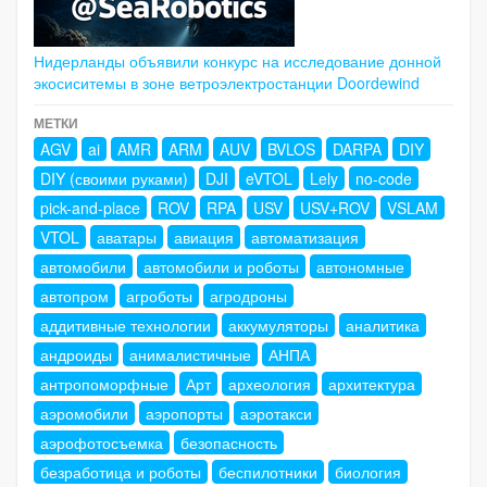
Нидерланды объявили конкурс на исследование донной
экосиситемы в зоне ветроэлектростанции Doordewind
МЕТКИ
AGV
ai
AMR
ARM
AUV
BVLOS
DARPA
DIY
DIY (своими руками)
DJI
eVTOL
Lely
no-code
pick-and-place
ROV
RPA
USV
USV+ROV
VSLAM
VTOL
аватары
авиация
автоматизация
автомобили
автомобили и роботы
автономные
автопром
агроботы
агродроны
аддитивные технологии
аккумуляторы
аналитика
андроиды
анималистичные
АНПА
антропоморфные
Арт
археология
архитектура
аэромобили
аэропорты
аэротакси
аэрофотосъемка
безопасность
безработица и роботы
беспилотники
биология