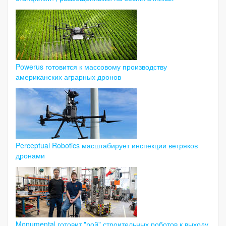
Powerus готовится к массовому производству
американских аграрных дронов
Perceptual Robotics масштабирует инспекции ветряков
дронами
Monumental готовит "рой" строительных роботов к выходу