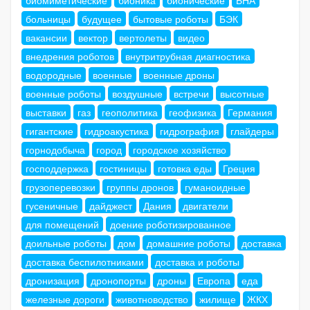
биомиметические
бионика
бионические
БНА
больницы
будущее
бытовые роботы
БЭК
вакансии
вектор
вертолеты
видео
внедрения роботов
внутритрубная диагностика
водородные
военные
военные дроны
военные роботы
воздушные
встречи
высотные
выставки
газ
геополитика
геофизика
Германия
гигантские
гидроакустика
гидрография
глайдеры
горнодобыча
город
городское хозяйство
господдержка
гостиницы
готовка еды
Греция
грузоперевозки
группы дронов
гуманоидные
гусеничные
дайджест
Дания
двигатели
для помещений
доение роботизированное
доильные роботы
дом
домашние роботы
доставка
доставка беспилотниками
доставка и роботы
дронизация
дронопорты
дроны
Европа
еда
железные дороги
животноводство
жилище
ЖКХ