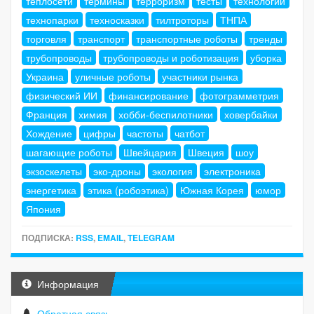
теплосети
термины
терроризм
тесты
технологии
технопарки
техносказки
тилтроторы
ТНПА
торговля
транспорт
транспортные роботы
тренды
трубопроводы
трубопроводы и роботизация
уборка
Украина
уличные роботы
участники рынка
физический ИИ
финансирование
фотограмметрия
Франция
химия
хобби-беспилотники
ховербайки
Хождение
цифры
частоты
чатбот
шагающие роботы
Швейцария
Швеция
шоу
экзоскелеты
эко-дроны
экология
электроника
энергетика
этика (робоэтика)
Южная Корея
юмор
Япония
ПОДПИСКА:
RSS
,
EMAIL
,
TELEGRAM
Информация
Обратная связь