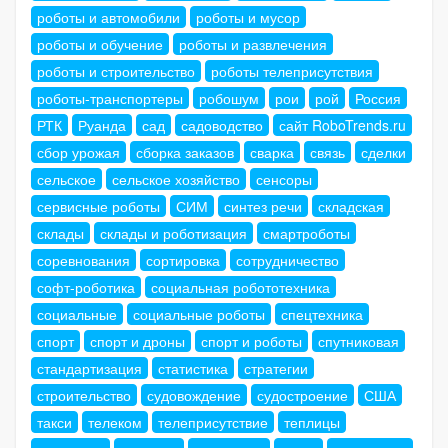
роботы и автомобили
роботы и мусор
роботы и обучение
роботы и развлечения
роботы и строительство
роботы телеприсутствия
роботы-транспортеры
робошум
рои
рой
Россия
РТК
Руанда
сад
садоводство
сайт RoboTrends.ru
сбор урожая
сборка заказов
сварка
связь
сделки
сельское
сельское хозяйство
сенсоры
сервисные роботы
СИМ
синтез речи
складская
склады
склады и роботизация
смартроботы
соревнования
сортировка
сотрудничество
софт-роботика
социальная робототехника
социальные
социальные роботы
спецтехника
спорт
спорт и дроны
спорт и роботы
спутниковая
стандартизация
статистика
стратегии
строительство
судовождение
судостроение
США
такси
телеком
телеприсутствие
теплицы