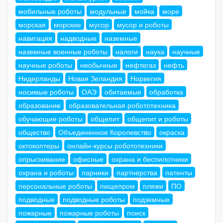
мобильные роботы
модульные
мойка
море
морская
морские
мусор
мусор и роботы
навигация
надводные
наземные
наземные военные роботы
налоги
наука
научные
научные роботы
необычные
нефтегаз
нефть
Нидерланды
Новая Зеландия
Норвегия
носимые роботы
ОАЭ
обитаемые
обработка
образование
образовательная робототехника
обучающие роботы
общепит
общепит и роботы
общество
Объединенное Королевство
окраска
октокоптеры
онлайн-курсы робототехники
опрыскивание
офисные
охрана и беспилотники
охрана и роботы
парники
партнерства
патенты
персональные роботы
пищепром
пляжи
ПО
подводные
подводные роботы
подземные
пожарные
пожарные роботы
поиск