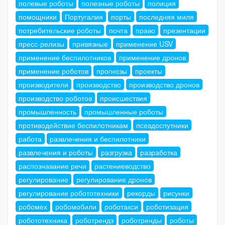
полевые роботы
полезные роботы
полиция
помощники
Португалия
порты
последняя миля
потребительские роботы
почта
право
презентации
пресс-релизы
привязные
применение USV
применение беспилотников
применение дронов
применение роботов
прогнозы
проекты
производители
производство
производство дронов
производство роботов
происшествия
промышленность
промышленные роботы
противодействие беспилотникам
псевдоспутники
работа
развлечения и беспилотники
развлечения и роботы
разгрузка
разработка
распознавание речи
растениеводство
регулирование
регулирование дронов
регулирование робототехники
рекорды
рисунки
робомех
робомобили
роботакси
роботизация
робототехника
роботрендз
роботренды
роботы