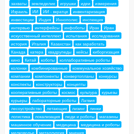
захваты
земледелие
игрушки
идеи
измерения
Израиль
ИИ
ИИ - вкратце
инвентаризация
инвестиции
Индия
Иннополис
инспекция
интервью
интерфейсы
инфоботы
Ирак
Иран
искусственный интеллект
испытания
исследования
история
Италия
Казахстан
как заработать
Канада
катера
квадрупеды
кейсы
киборгизация
кино
Китай
коботы
коллаборативные роботы
колонки
комбинированные
коммунальное хозяйство
компании
компоненты
конвертопланы
конкурсы
конспекты
конструкторы
концепты
кооперативные роботы
космос
культура
курьезы
курьеры
лабораторные роботы
Латвия
лесоустройство
летающие
лизинг
линки
логистика
локализация
люди и роботы
магазины
машинное обучение
медицина
медицина и роботы
мелководье
металлургия
мнения