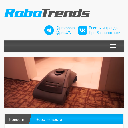
@prorobots
Роботы и тренды
@proUAV
Про беспилотники
Меню
Новости
Robo-Новости