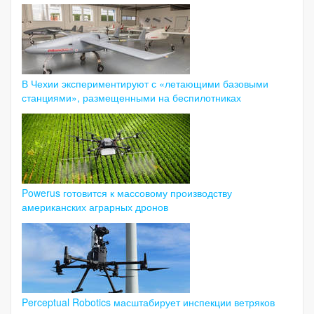
В Чехии экспериментируют с «летающими базовыми
станциями», размещенными на беспилотниках
Powerus готовится к массовому производству
американских аграрных дронов
Perceptual Robotics масштабирует инспекции ветряков