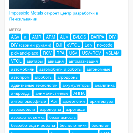
Impossible Metals откроет центр разработки в
Пенсильвании
МЕТКИ
AGV
ai
AMR
ARM
AUV
BVLOS
DARPA
DIY
DIY (своими руками)
DJI
eVTOL
Lely
no-code
pick-and-place
ROV
RPA
USV
USV+ROV
VSLAM
VTOL
аватары
авиация
автоматизация
автомобили
автомобили и роботы
автономные
автопром
агроботы
агродроны
аддитивные технологии
аккумуляторы
аналитика
андроиды
анималистичные
АНПА
антропоморфные
Арт
археология
архитектура
аэромобили
аэропорты
аэротакси
аэрофотосъемка
безопасность
безработица и роботы
беспилотники
биология