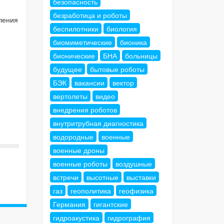
безопасность
безработица и роботы
ления
беспилотники
биология
биомиметические
бионика
бионические
БНА
больницы
будущее
бытовые роботы
БЭК
вакансии
вектор
вертолеты
видео
внедрения роботов
внутритрубная диагностика
водородные
военные
военные дроны
военные роботы
воздушные
встречи
высотные
выставки
газ
геополитика
геофизика
Германия
гигантские
гидроакустика
гидрография