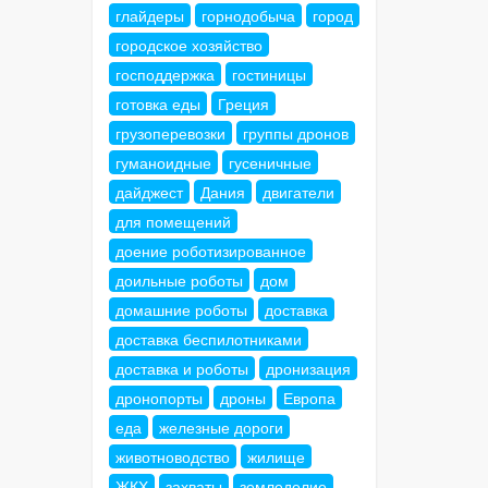
глайдеры
горнодобыча
город
городское хозяйство
господдержка
гостиницы
готовка еды
Греция
грузоперевозки
группы дронов
гуманоидные
гусеничные
дайджест
Дания
двигатели
для помещений
доение роботизированное
доильные роботы
дом
домашние роботы
доставка
доставка беспилотниками
доставка и роботы
дронизация
дронопорты
дроны
Европа
еда
железные дороги
животноводство
жилище
ЖКХ
захваты
земледелие