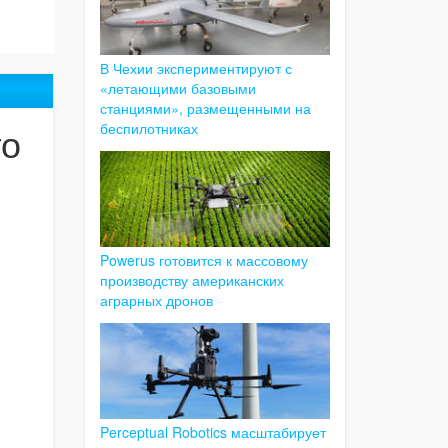
В Чехии экспериментируют с
«летающими базовыми
станциями», размещенными на
го
беспилотниках
Powerus готовится к массовому
производству американских
аграрных дронов
Perceptual Robotics масштабирует