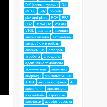
DIY (своими руками)
DJI
eVTOL
Lely
no-code
pick-and-place
ROV
RPA
USV
USV+ROV
VSLAM
VTOL
аватары
авиация
автоматизация
автомобили
автомобили и роботы
автономные
автопром
агроботы
агродроны
аддитивные технологии
аккумуляторы
аналитика
андроиды
анималистичные
АНПА
антропоморфные
Арт
археология
архитектура
аэромобили
аэропорты
аэротакси
аэрофотосъемка