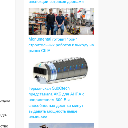
инспекции ветряков дронами
Monumental готовит "рой"
строительных роботов к выходу на
рынок США
Германская SubCtech
представила АКБ для АНПА с
напряжением 600 В и
рядка
способностью десятки минут
выдавать мощность выше
ода.
номинала
ество