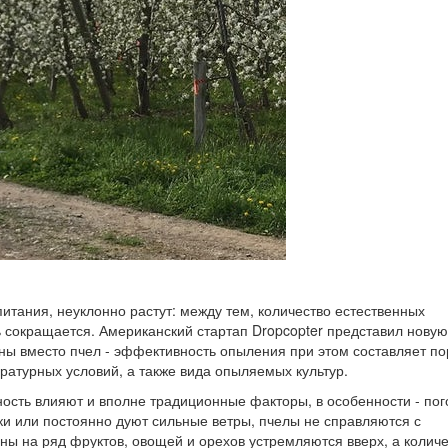
питания, неуклонно растут: между тем, количество естественных
ь сокращается. Американский стартап Dropcopter представил новую
оны вместо пчел - эффективность опыления при этом составляет по
ературных условий, а также вида опыляемых культур.
сть влияют и вполне традиционные факторы, в особенности - пог
ки или постоянно дуют сильные ветры, пчелы не справляются с
ены на ряд фруктов, овощей и орехов устремляются вверх, а колич