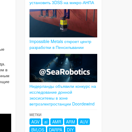
установить 3DSS на микро-АНПА
Impossible Metals откроет центр
разработки в Пенсильвании
вые
да.
ом в
ечным
ующие
Нидерланды объявили конкурс на
исследование донной
экосиситемы в зоне
ветроэлектростанции Doordewind
МЕТКИ
AGV
ai
AMR
ARM
AUV
BVLOS
DARPA
DIY