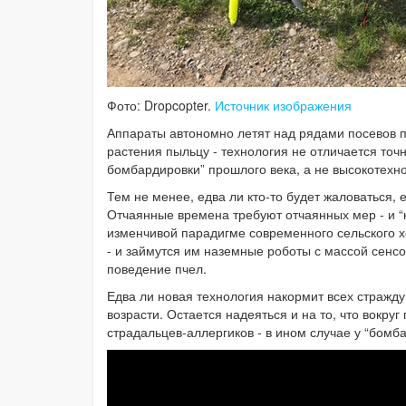
Фото: Dropcopter.
Источник изображения
Аппараты автономно летят над рядами посевов
растения пыльцу - технология не отличается то
бомбардировки” прошлого века, а не высокотех
Тем не менее, едва ли кто-то будет жаловаться,
Отчаянные времена требуют отчаянных мер - и 
изменчивой парадигме современного сельского х
- и займутся им наземные роботы с массой сенс
поведение пчел.
Едва ли новая технология накормит всех стражд
возрасти. Остается надеяться и на то, что вокру
страдальцев-аллергиков - в ином случае у “бом