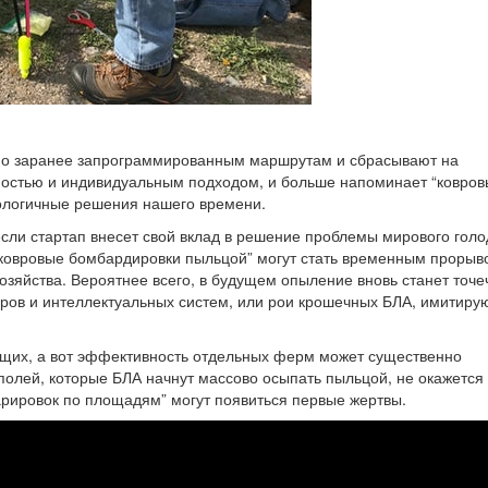
 по заранее запрограммированным маршрутам и сбрасывают на
чностью и индивидуальным подходом, и больше напоминает “ковро
нологичные решения нашего времени.
 если стартап внесет свой вклад в решение проблемы мирового голо
“ковровые бомбардировки пыльцой” могут стать временным прорыв
озяйства. Вероятнее всего, в будущем опыление вновь станет точ
оров и интеллектуальных систем, или рои крошечных БЛА, имитир
ущих, а вот эффективность отдельных ферм может существенно
г полей, которые БЛА начнут массово осыпать пыльцой, не окажется
барировок по площадям” могут появиться первые жертвы.