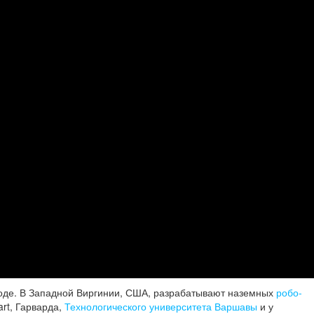
роде. В Западной Виргинии, США, разрабатывают наземных
робо-
art, Гарварда,
Технологического университета Варшавы
и у