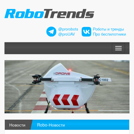
@prorobots
Роботы и тренды
@proUAV
Про беспилотники
Меню
Новости
Robo-Новости