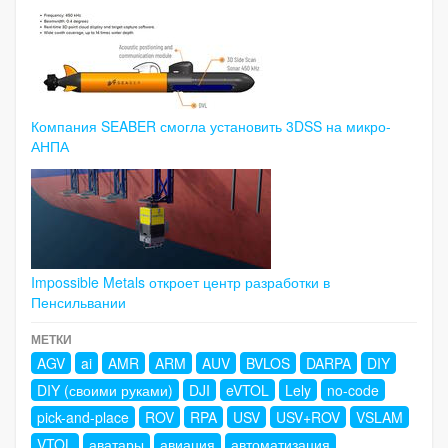
Компания SEABER смогла установить 3DSS на микро-
АНПА
Impossible Metals откроет центр разработки в
Пенсильвании
МЕТКИ
AGV
ai
AMR
ARM
AUV
BVLOS
DARPA
DIY
DIY (своими руками)
DJI
eVTOL
Lely
no-code
pick-and-place
ROV
RPA
USV
USV+ROV
VSLAM
VTOL
аватары
авиация
автоматизация