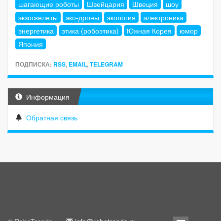
шагающие роботы
Швейцария
Швеция
шоу
экзоскелеты
эко-дроны
экология
электроника
энергетика
этика (робоэтика)
Южная Корея
юмор
Япония
ПОДПИСКА:
RSS
,
EMAIL
,
TELEGRAM
Информация
Обратная связь