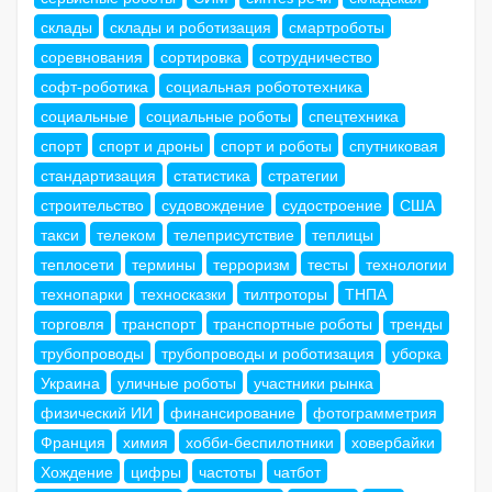
склады
склады и роботизация
смартроботы
соревнования
сортировка
сотрудничество
софт-роботика
социальная робототехника
социальные
социальные роботы
спецтехника
спорт
спорт и дроны
спорт и роботы
спутниковая
стандартизация
статистика
стратегии
строительство
судовождение
судостроение
США
такси
телеком
телеприсутствие
теплицы
теплосети
термины
терроризм
тесты
технологии
технопарки
техносказки
тилтроторы
ТНПА
торговля
транспорт
транспортные роботы
тренды
трубопроводы
трубопроводы и роботизация
уборка
Украина
уличные роботы
участники рынка
физический ИИ
финансирование
фотограмметрия
Франция
химия
хобби-беспилотники
ховербайки
Хождение
цифры
частоты
чатбот