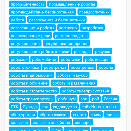
промышленность
промышленные роботы
противодействие беспилотникам
псевдоспутники
работа
развлечения и беспилотники
развлечения и роботы
разгрузка
разработка
распознавание речи
растениеводство
регулирование
регулирование дронов
регулирование робототехники
рекорды
рисунки
робомех
робомобили
роботакси
роботизация
робототехника
роботрендз
роботренды
роботы
роботы и автомобили
роботы и мусор
роботы и обучение
роботы и развлечения
роботы и строительство
роботы телеприсутствия
роботы-транспортеры
робошум
рои
рой
Россия
РТК
Руанда
сад
садоводство
сайт RoboTrends.ru
сбор урожая
сборка заказов
сварка
связь
сделки
сельское
сельское хозяйство
сенсоры
сервисные роботы
СИМ
синтез речи
складская