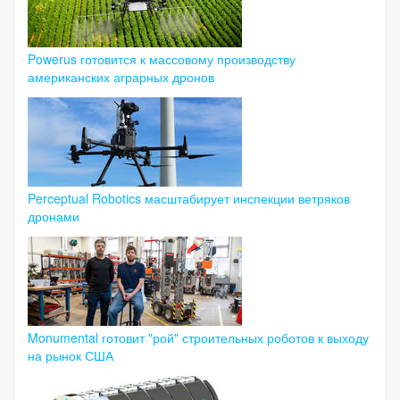
Powerus готовится к массовому производству
американских аграрных дронов
Perceptual Robotics масштабирует инспекции ветряков
дронами
Monumental готовит "рой" строительных роботов к выходу
на рынок США