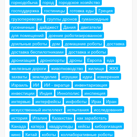
горнодобыча
город
городское хозяйство
господдержка
гостиницы
готовка еды
Греция
грузоперевозки
группы дронов
гуманоидные
гусеничные
дайджест
Дания
двигатели
для помещений
доение роботизированное
доильные роботы
дом
домашние роботы
доставка
доставка беспилотниками
доставка и роботы
дронизация
дронопорты
дроны
Европа
еда
железные дороги
животноводство
жилище
ЖКХ
захваты
земледелие
игрушки
идеи
измерения
Израиль
ИИ
ИИ - вкратце
инвентаризация
инвестиции
Индия
Иннополис
инспекция
интервью
интерфейсы
инфоботы
Ирак
Иран
искусственный интеллект
испытания
исследования
история
Италия
Казахстан
как заработать
Канада
катера
квадрупеды
кейсы
киборгизация
кино
Китай
коботы
коллаборативные роботы