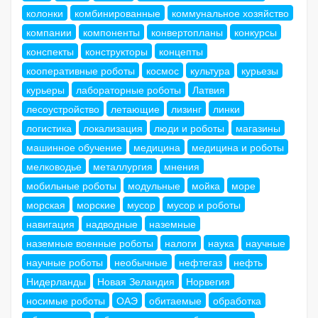
колонки
комбинированные
коммунальное хозяйство
компании
компоненты
конвертопланы
конкурсы
конспекты
конструкторы
концепты
кооперативные роботы
космос
культура
курьезы
курьеры
лабораторные роботы
Латвия
лесоустройство
летающие
лизинг
линки
логистика
локализация
люди и роботы
магазины
машинное обучение
медицина
медицина и роботы
мелководье
металлургия
мнения
мобильные роботы
модульные
мойка
море
морская
морские
мусор
мусор и роботы
навигация
надводные
наземные
наземные военные роботы
налоги
наука
научные
научные роботы
необычные
нефтегаз
нефть
Нидерланды
Новая Зеландия
Норвегия
носимые роботы
ОАЭ
обитаемые
обработка