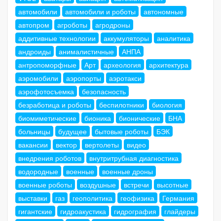
автомобили
автомобили и роботы
автономные
автопром
агроботы
агродроны
аддитивные технологии
аккумуляторы
аналитика
андроиды
анималистичные
АНПА
антропоморфные
Арт
археология
архитектура
аэромобили
аэропорты
аэротакси
аэрофотосъемка
безопасность
безработица и роботы
беспилотники
биология
биомиметические
бионика
бионические
БНА
больницы
будущее
бытовые роботы
БЭК
вакансии
вектор
вертолеты
видео
внедрения роботов
внутритрубная диагностика
водородные
военные
военные дроны
военные роботы
воздушные
встречи
высотные
выставки
газ
геополитика
геофизика
Германия
гигантские
гидроакустика
гидрография
глайдеры