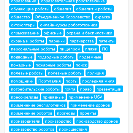
образование
образовательная робототехника
обучающие роботы
общепит
общепит и роботы
общество
Объединенное Королевство
окраска
октокоптеры
онлайн-курсы робототехники
опрыскивание
офисные
охрана и беспилотники
охрана и роботы
парники
партнерства
патенты
персональные роботы
пищепром
пляжи
ПО
подводные
подводные роботы
подземные
пожарные
пожарные роботы
поиск
полевые роботы
полезные роботы
полиция
помощники
Португалия
порты
последняя миля
потребительские роботы
почта
право
презентации
пресс-релизы
привязные
применение USV
применение беспилотников
применение дронов
применение роботов
прогнозы
проекты
производители
производство
производство дронов
производство роботов
происшествия