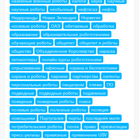
наземные военные роботы
налоги
наука
научные
научные роботы
необычные
нефтегаз
нефть
Нидерланды
Новая Зеландия
Норвегия
носимые роботы
ОАЭ
обитаемые
обработка
образование
образовательная робототехника
обучающие роботы
общепит
общепит и роботы
общество
Объединенное Королевство
окраска
октокоптеры
онлайн-курсы робототехники
опрыскивание
офисные
охрана и беспилотники
охрана и роботы
парники
партнерства
патенты
персональные роботы
пищепром
пляжи
ПО
подводные
подводные роботы
подземные
пожарные
пожарные роботы
поиск
полевые роботы
полезные роботы
полиция
помощники
Португалия
порты
последняя миля
потребительские роботы
почта
право
презентации
пресс-релизы
привязные
применение USV