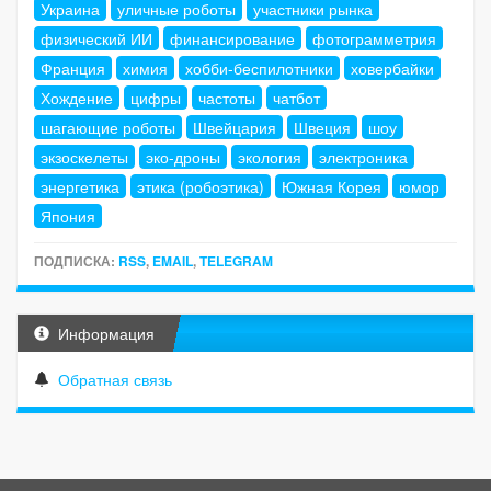
Украина
уличные роботы
участники рынка
физический ИИ
финансирование
фотограмметрия
Франция
химия
хобби-беспилотники
ховербайки
Хождение
цифры
частоты
чатбот
шагающие роботы
Швейцария
Швеция
шоу
экзоскелеты
эко-дроны
экология
электроника
энергетика
этика (робоэтика)
Южная Корея
юмор
Япония
ПОДПИСКА:
RSS
,
EMAIL
,
TELEGRAM
Информация
Обратная связь