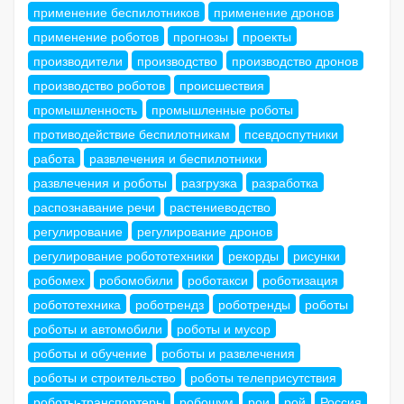
применение беспилотников
применение дронов
применение роботов
прогнозы
проекты
производители
производство
производство дронов
производство роботов
происшествия
промышленность
промышленные роботы
противодействие беспилотникам
псевдоспутники
работа
развлечения и беспилотники
развлечения и роботы
разгрузка
разработка
распознавание речи
растениеводство
регулирование
регулирование дронов
регулирование робототехники
рекорды
рисунки
робомех
робомобили
роботакси
роботизация
робототехника
роботрендз
роботренды
роботы
роботы и автомобили
роботы и мусор
роботы и обучение
роботы и развлечения
роботы и строительство
роботы телеприсутствия
роботы-транспортеры
робошум
рои
рой
Россия