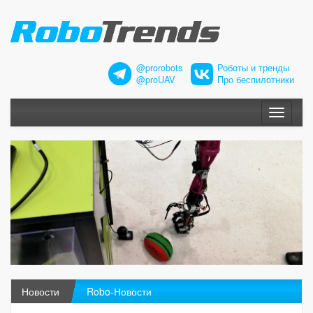
@prorobots
Роботы и тренды
@proUAV
Про беспилотники
Меню
Новости
Robo-Новости