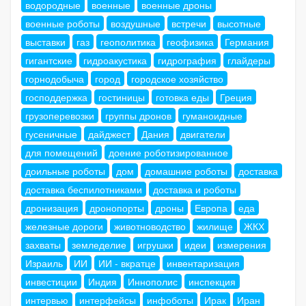
водородные
военные
военные дроны
военные роботы
воздушные
встречи
высотные
выставки
газ
геополитика
геофизика
Германия
гигантские
гидроакустика
гидрография
глайдеры
горнодобыча
город
городское хозяйство
господдержка
гостиницы
готовка еды
Греция
грузоперевозки
группы дронов
гуманоидные
гусеничные
дайджест
Дания
двигатели
для помещений
доение роботизированное
доильные роботы
дом
домашние роботы
доставка
доставка беспилотниками
доставка и роботы
дронизация
дронопорты
дроны
Европа
еда
железные дороги
животноводство
жилище
ЖКХ
захваты
земледелие
игрушки
идеи
измерения
Израиль
ИИ
ИИ - вкратце
инвентаризация
инвестиции
Индия
Иннополис
инспекция
интервью
интерфейсы
инфоботы
Ирак
Иран