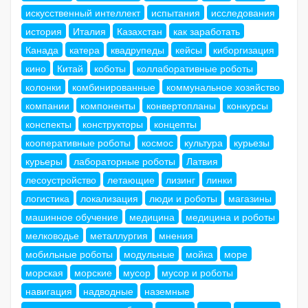
искусственный интеллект
испытания
исследования
история
Италия
Казахстан
как заработать
Канада
катера
квадрупеды
кейсы
киборгизация
кино
Китай
коботы
коллаборативные роботы
колонки
комбинированные
коммунальное хозяйство
компании
компоненты
конвертопланы
конкурсы
конспекты
конструкторы
концепты
кооперативные роботы
космос
культура
курьезы
курьеры
лабораторные роботы
Латвия
лесоустройство
летающие
лизинг
линки
логистика
локализация
люди и роботы
магазины
машинное обучение
медицина
медицина и роботы
мелководье
металлургия
мнения
мобильные роботы
модульные
мойка
море
морская
морские
мусор
мусор и роботы
навигация
надводные
наземные