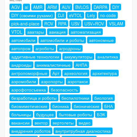
AGV
ai
AMR
ARM
AUV
BVLOS
DARPA
DIY
DIY (своими руками)
DJI
eVTOL
Lely
no-code
pick-and-place
ROV
RPA
USV
USV+ROV
VSLAM
VTOL
аватары
авиация
автоматизация
автомобили
автомобили и роботы
автономные
автопром
агроботы
агродроны
аддитивные технологии
аккумуляторы
аналитика
андроиды
анималистичные
АНПА
антропоморфные
Арт
археология
архитектура
аэромобили
аэропорты
аэротакси
аэрофотосъемка
безопасность
безработица и роботы
беспилотники
биология
биомиметические
бионика
бионические
БНА
больницы
будущее
бытовые роботы
БЭК
вакансии
вектор
вертолеты
видео
внедрения роботов
внутритрубная диагностика