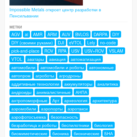
Impossible Metals откроет центр разработки в
Пенсильвании
МЕТКИ
AGV
ai
AMR
ARM
AUV
BVLOS
DARPA
DIY
DIY (своими руками)
DJI
eVTOL
Lely
no-code
pick-and-place
ROV
RPA
USV
USV+ROV
VSLAM
VTOL
аватары
авиация
автоматизация
автомобили
автомобили и роботы
автономные
автопром
агроботы
агродроны
аддитивные технологии
аккумуляторы
аналитика
андроиды
анималистичные
АНПА
антропоморфные
Арт
археология
архитектура
аэромобили
аэропорты
аэротакси
аэрофотосъемка
безопасность
безработица и роботы
беспилотники
биология
биомиметические
бионика
бионические
БНА