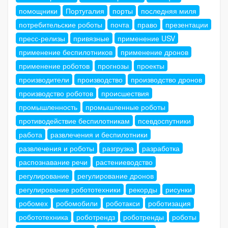
помощники
Португалия
порты
последняя миля
потребительские роботы
почта
право
презентации
пресс-релизы
привязные
применение USV
применение беспилотников
применение дронов
применение роботов
прогнозы
проекты
производители
производство
производство дронов
производство роботов
происшествия
промышленность
промышленные роботы
противодействие беспилотникам
псевдоспутники
работа
развлечения и беспилотники
развлечения и роботы
разгрузка
разработка
распознавание речи
растениеводство
регулирование
регулирование дронов
регулирование робототехники
рекорды
рисунки
робомех
робомобили
роботакси
роботизация
робототехника
роботрендз
роботренды
роботы