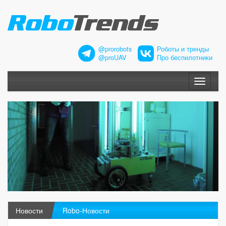
@prorobots
Роботы и тренды
@proUAV
Про беспилотники
Меню
Новости
Robo-Новости