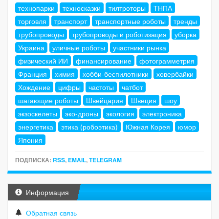
технопарки
техносказки
тилтроторы
ТНПА
торговля
транспорт
транспортные роботы
тренды
трубопроводы
трубопроводы и роботизация
уборка
Украина
уличные роботы
участники рынка
физический ИИ
финансирование
фотограмметрия
Франция
химия
хобби-беспилотники
ховербайки
Хождение
цифры
частоты
чатбот
шагающие роботы
Швейцария
Швеция
шоу
экзоскелеты
эко-дроны
экология
электроника
энергетика
этика (робоэтика)
Южная Корея
юмор
Япония
ПОДПИСКА:
RSS
,
EMAIL
,
TELEGRAM
Информация
Обратная связь