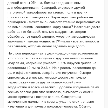
длиной волны 254 нм. Лампы предназначены
для обезвреживания бактерий, вирусов и другой
патогенной микрофлоры на стенах, полу и других
плоскостях в помещениях. Характеристики робота не
приводятся - может ли он самостоятельно перемещаться
по помещениям, составляя карту этажа? Насколько долго
работает от батарей, сколько квадратных метров
обработает от одной зарядки, умеет ли автоматически
заряжаться, какова мощность УФ-ламп - все это вопросы
без ответов, которые можно задавать еще долго.
Не стоит переоценивать дезинфекционные возможности
этого робота. Как и в случае с другими аналогичными
моделями, излучение убивает 99,9% вирусов гриппа на
расстоянии 10 см за 2.46 с. Но с ростом расстояния до
цели эффективность воздействия излучения быстро
снижается, а в местах, которых достигают только
переотраженные от других поверхностей лучи,
воздействие и вовсе невелико. Вдобавок излучение ламп
весьма опасно для глаз человека, вызывает их ожог и
может привести к потере зрения. Смотреть на
включенные лампы ни в коем случае не стоит, опасно
излучение и для кожных покровов человека. Обычно