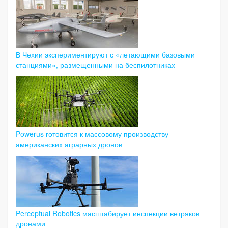
В Чехии экспериментируют с «летающими базовыми
станциями», размещенными на беспилотниках
Powerus готовится к массовому производству
американских аграрных дронов
Perceptual Robotics масштабирует инспекции ветряков
дронами