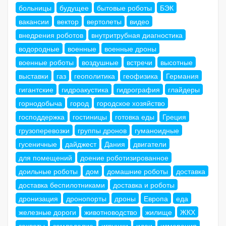
больницы
будущее
бытовые роботы
БЭК
вакансии
вектор
вертолеты
видео
внедрения роботов
внутритрубная диагностика
водородные
военные
военные дроны
военные роботы
воздушные
встречи
высотные
выставки
газ
геополитика
геофизика
Германия
гигантские
гидроакустика
гидрография
глайдеры
горнодобыча
город
городское хозяйство
господдержка
гостиницы
готовка еды
Греция
грузоперевозки
группы дронов
гуманоидные
гусеничные
дайджест
Дания
двигатели
для помещений
доение роботизированное
доильные роботы
дом
домашние роботы
доставка
доставка беспилотниками
доставка и роботы
дронизация
дронопорты
дроны
Европа
еда
железные дороги
животноводство
жилище
ЖКХ
захваты
земледелие
игрушки
идеи
измерения