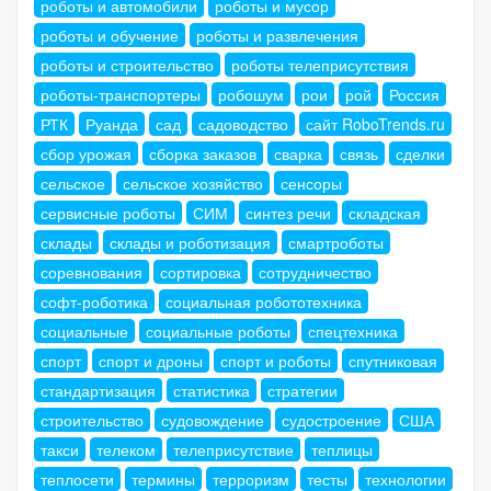
роботы и автомобили
роботы и мусор
роботы и обучение
роботы и развлечения
роботы и строительство
роботы телеприсутствия
роботы-транспортеры
робошум
рои
рой
Россия
РТК
Руанда
сад
садоводство
сайт RoboTrends.ru
сбор урожая
сборка заказов
сварка
связь
сделки
сельское
сельское хозяйство
сенсоры
сервисные роботы
СИМ
синтез речи
складская
склады
склады и роботизация
смартроботы
соревнования
сортировка
сотрудничество
софт-роботика
социальная робототехника
социальные
социальные роботы
спецтехника
спорт
спорт и дроны
спорт и роботы
спутниковая
стандартизация
статистика
стратегии
строительство
судовождение
судостроение
США
такси
телеком
телеприсутствие
теплицы
теплосети
термины
терроризм
тесты
технологии