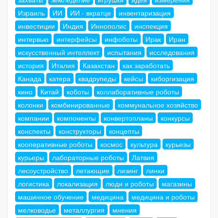
Израиль
ИИ
ИИ - вкратце
инвентаризация
инвестиции
Индия
Иннополис
инспекция
интервью
интерфейсы
инфоботы
Ирак
Иран
искусственный интеллект
испытания
исследования
история
Италия
Казахстан
как заработать
Канада
катера
квадрупеды
кейсы
киборгизация
кино
Китай
коботы
коллаборативные роботы
колонки
комбинированные
коммунальное хозяйство
компании
компоненты
конвертопланы
конкурсы
конспекты
конструкторы
концепты
кооперативные роботы
космос
культура
курьезы
курьеры
лабораторные роботы
Латвия
лесоустройство
летающие
лизинг
линки
логистика
локализация
люди и роботы
магазины
машинное обучение
медицина
медицина и роботы
мелководье
металлургия
мнения