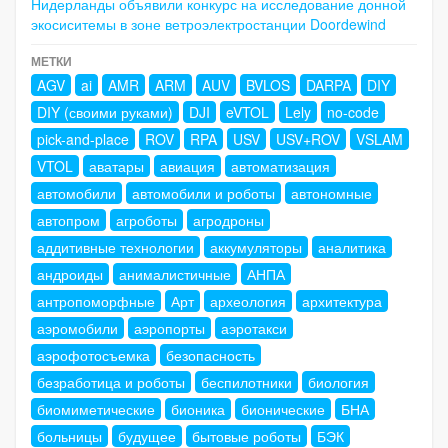
Нидерланды объявили конкурс на исследование донной
экосиситемы в зоне ветроэлектростанции Doordewind
МЕТКИ
AGV
ai
AMR
ARM
AUV
BVLOS
DARPA
DIY
DIY (своими руками)
DJI
eVTOL
Lely
no-code
pick-and-place
ROV
RPA
USV
USV+ROV
VSLAM
VTOL
аватары
авиация
автоматизация
автомобили
автомобили и роботы
автономные
автопром
агроботы
агродроны
аддитивные технологии
аккумуляторы
аналитика
андроиды
анималистичные
АНПА
антропоморфные
Арт
археология
архитектура
аэромобили
аэропорты
аэротакси
аэрофотосъемка
безопасность
безработица и роботы
беспилотники
биология
биомиметические
бионика
бионические
БНА
больницы
будущее
бытовые роботы
БЭК