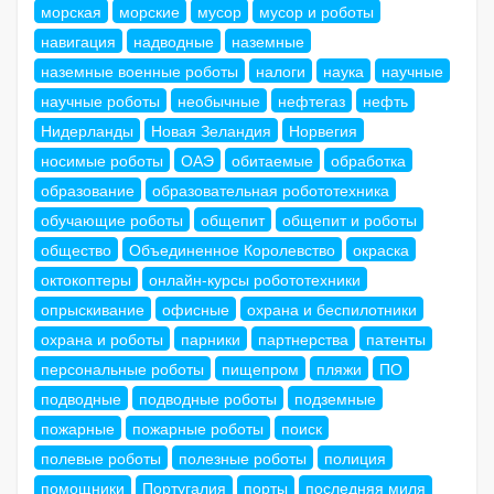
морская
морские
мусор
мусор и роботы
навигация
надводные
наземные
наземные военные роботы
налоги
наука
научные
научные роботы
необычные
нефтегаз
нефть
Нидерланды
Новая Зеландия
Норвегия
носимые роботы
ОАЭ
обитаемые
обработка
образование
образовательная робототехника
обучающие роботы
общепит
общепит и роботы
общество
Объединенное Королевство
окраска
октокоптеры
онлайн-курсы робототехники
опрыскивание
офисные
охрана и беспилотники
охрана и роботы
парники
партнерства
патенты
персональные роботы
пищепром
пляжи
ПО
подводные
подводные роботы
подземные
пожарные
пожарные роботы
поиск
полевые роботы
полезные роботы
полиция
помощники
Португалия
порты
последняя миля