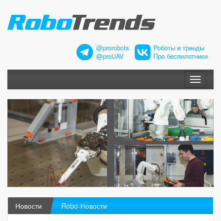
@prorobots
Роботы и тренды
@proUAV
Про беспилотники
Меню
Новости
Robo-Новости