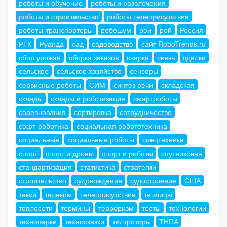
роботы и обучение
роботы и развлечения
роботы и строительство
роботы телеприсутствия
роботы-транспортеры
робошум
рои
рой
Россия
РТК
Руанда
сад
садоводство
сайт RoboTrends.ru
сбор урожая
сборка заказов
сварка
связь
сделки
сельское
сельское хозяйство
сенсоры
сервисные роботы
СИМ
синтез речи
складская
склады
склады и роботизация
смартроботы
соревнования
сортировка
сотрудничество
софт-роботика
социальная робототехника
социальные
социальные роботы
спецтехника
спорт
спорт и дроны
спорт и роботы
спутниковая
стандартизация
статистика
стратегии
строительство
судовождение
судостроение
США
такси
телеком
телеприсутствие
теплицы
теплосети
термины
терроризм
тесты
технологии
технопарки
техносказки
тилтроторы
ТНПА