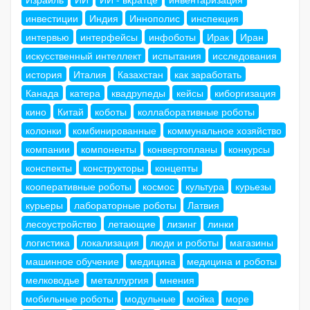
инвестиции
Индия
Иннополис
инспекция
интервью
интерфейсы
инфоботы
Ирак
Иран
искусственный интеллект
испытания
исследования
история
Италия
Казахстан
как заработать
Канада
катера
квадрупеды
кейсы
киборгизация
кино
Китай
коботы
коллаборативные роботы
колонки
комбинированные
коммунальное хозяйство
компании
компоненты
конвертопланы
конкурсы
конспекты
конструкторы
концепты
кооперативные роботы
космос
культура
курьезы
курьеры
лабораторные роботы
Латвия
лесоустройство
летающие
лизинг
линки
логистика
локализация
люди и роботы
магазины
машинное обучение
медицина
медицина и роботы
мелководье
металлургия
мнения
мобильные роботы
модульные
мойка
море