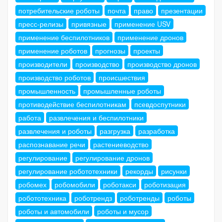
потребительские роботы
почта
право
презентации
пресс-релизы
привязные
применение USV
применение беспилотников
применение дронов
применение роботов
прогнозы
проекты
производители
производство
производство дронов
производство роботов
происшествия
промышленность
промышленные роботы
противодействие беспилотникам
псевдоспутники
работа
развлечения и беспилотники
развлечения и роботы
разгрузка
разработка
распознавание речи
растениеводство
регулирование
регулирование дронов
регулирование робототехники
рекорды
рисунки
робомех
робомобили
роботакси
роботизация
робототехника
роботрендз
роботренды
роботы
роботы и автомобили
роботы и мусор