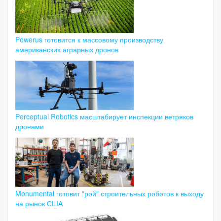
Powerus готовится к массовому производству
американских аграрных дронов
Perceptual Robotics масштабирует инспекции ветряков
дронами
Monumental готовит "рой" строительных роботов к выходу
на рынок США