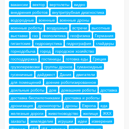
вакансии
вектор
вертолеты
видео
внедрения роботов
внутритрубная диагностика
водородные
военные
военные дроны
военные роботы
воздушные
встречи
высотные
выставки
газ
геополитика
геофизика
Германия
гигантские
гидроакустика
гидрография
глайдеры
горнодобыча
город
городское хозяйство
господдержка
гостиницы
готовка еды
Греция
грузоперевозки
группы дронов
гуманоидные
гусеничные
дайджест
Дания
двигатели
для помещений
доение роботизированное
доильные роботы
дом
домашние роботы
доставка
доставка беспилотниками
доставка и роботы
дронизация
дронопорты
дроны
Европа
еда
железные дороги
животноводство
жилище
ЖКХ
захваты
земледелие
игрушки
идеи
измерения
Израиль
ИИ
ИИ - вкратце
инвентаризация