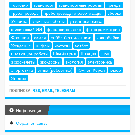
торговля
транспорт
транспортные роботы
тренды
трубопроводы
трубопроводы и роботизация
уборка
Украина
уличные роботы
участники рынка
физический ИИ
финансирование
фотограмметрия
Франция
химия
хобби-беспилотники
ховербайки
Хождение
цифры
частоты
чатбот
шагающие роботы
Швейцария
Швеция
шоу
экзоскелеты
эко-дроны
экология
электроника
энергетика
этика (робоэтика)
Южная Корея
юмор
Япония
ПОДПИСКА:
RSS
,
EMAIL
,
TELEGRAM
Информация
Обратная связь