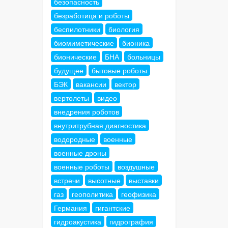
безопасность
безработица и роботы
беспилотники
биология
биомиметические
бионика
бионические
БНА
больницы
будущее
бытовые роботы
БЭК
вакансии
вектор
вертолеты
видео
внедрения роботов
внутритрубная диагностика
водородные
военные
военные дроны
военные роботы
воздушные
встречи
высотные
выставки
газ
геополитика
геофизика
Германия
гигантские
гидроакустика
гидрография