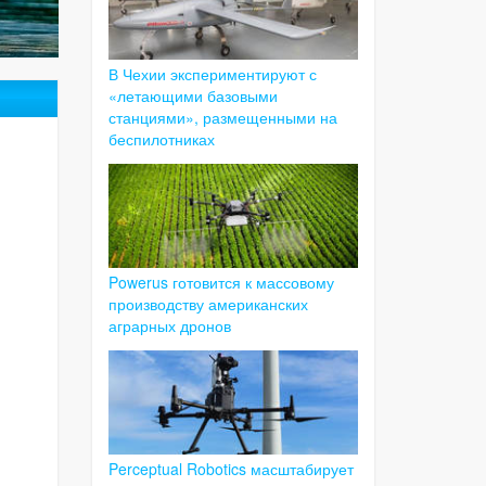
В Чехии экспериментируют с
«летающими базовыми
станциями», размещенными на
беспилотниках
Powerus готовится к массовому
производству американских
аграрных дронов
Perceptual Robotics масштабирует