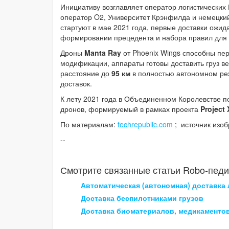
Инициативу возглавляет оператор логистических
оператор O2, Университет Крэнфилда и немецки
стартуют в мае 2021 года, первые доставки ожида
формировании прецедента и набора правил для д
Дроны
Manta Ray
от Phoenix Wings способны пе
модификации, аппараты готовы доставить груз в
расстояние до
95 км
в полностью автономном ре
доставок.
К лету 2021 года в Объединенном Королевстве п
дронов, формируемый в рамках проекта
Project 
По материалам:
techrepublic.com
;
источник изо
--
Смотрите связанные статьи Robo-педи
Автоматическая (автономная) доставк
Доставка беспилотниками грузов
Доставка биоматериалов, медикаментов