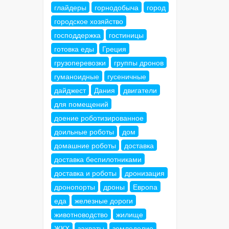
глайдеры
горнодобыча
город
городское хозяйство
господдержка
гостиницы
готовка еды
Греция
грузоперевозки
группы дронов
гуманоидные
гусеничные
дайджест
Дания
двигатели
для помещений
доение роботизированное
доильные роботы
дом
домашние роботы
доставка
доставка беспилотниками
доставка и роботы
дронизация
дронопорты
дроны
Европа
еда
железные дороги
животноводство
жилище
ЖКХ
захваты
земледелие