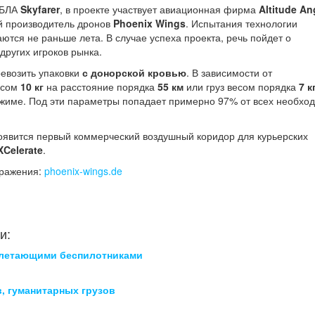
 БЛА
Skyfarer
, в проекте участвует авиационная фирма
Altitude An
й производитель дронов
Phoenix Wings
. Испытания технологии
ются не раньше лета. В случае успеха проекта, речь пойдет о
ругих игроков рынка.
ревозить упаковки
с донорской кровью
. В зависимости от
есом
10 кг
на расстояние порядка
55 км
или груз весом порядка
7 к
жиме. Под эти параметры попадает примерно 97% от всех необхо
оявится первый коммерческий воздушный коридор для курьерских
XCelerate
.
бражения:
phoenix-wings.de
и:
а летающими беспилотниками
, гуманитарных грузов