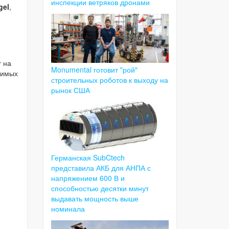
инспекции ветряков дронами
gel
,
г
на
Monumental готовит "рой"
димых
строительных роботов к выходу на
рынок США
Германская SubCtech
представила АКБ для АНПА с
напряжением 600 В и
способностью десятки минут
выдавать мощность выше
номинала