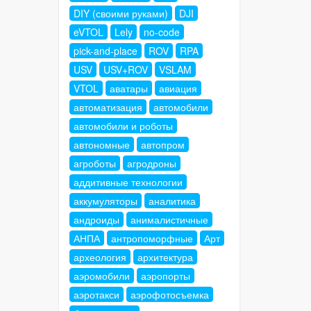
DIY (своими руками)
DJI
eVTOL
Lely
no-code
pick-and-place
ROV
RPA
USV
USV+ROV
VSLAM
VTOL
аватары
авиация
автоматизация
автомобили
автомобили и роботы
автономные
автопром
агроботы
агродроны
аддитивные технологии
аккумуляторы
аналитика
андроиды
анималистичные
АНПА
антропоморфные
Арт
археология
архитектура
аэромобили
аэропорты
аэротакси
аэрофотосъемка