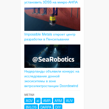
установить 3DSS на микро-АНПА
Impossible Metals откроет центр
разработки в Пенсильвании
Нидерланды объявили конкурс на
исследование донной
экосиситемы в зоне
ветроэлектростанции Doordewind
МЕТКИ
AGV
ai
AMR
ARM
AUV
BVLOS
DARPA
DIY