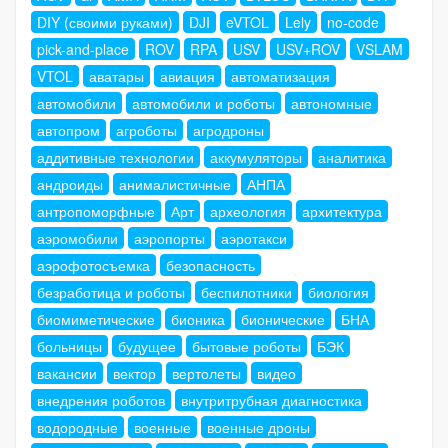
DIY (своими руками)
DJI
eVTOL
Lely
no-code
pick-and-place
ROV
RPA
USV
USV+ROV
VSLAM
VTOL
аватары
авиация
автоматизация
автомобили
автомобили и роботы
автономные
автопром
агроботы
агродроны
аддитивные технологии
аккумуляторы
аналитика
андроиды
анималистичные
АНПА
антропоморфные
Арт
археология
архитектура
аэромобили
аэропорты
аэротакси
аэрофотосъемка
безопасность
безработица и роботы
беспилотники
биология
биомиметические
бионика
бионические
БНА
больницы
будущее
бытовые роботы
БЭК
вакансии
вектор
вертолеты
видео
внедрения роботов
внутритрубная диагностика
водородные
военные
военные дроны