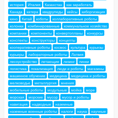
история
Италия
Казахстан
как заработать
Канада
катера
квадрупеды
кейсы
киборгизация
кино
Китай
коботы
коллаборативные роботы
колонки
комбинированные
коммунальное хозяйство
компании
компоненты
конвертопланы
конкурсы
конспекты
конструкторы
концепты
кооперативные роботы
космос
культура
курьезы
курьеры
лабораторные роботы
Латвия
лесоустройство
летающие
лизинг
линки
логистика
локализация
люди и роботы
магазины
машинное обучение
медицина
медицина и роботы
мелководье
металлургия
мнения
мобильные роботы
модульные
мойка
море
морская
морские
мусор
мусор и роботы
навигация
надводные
наземные
наземные военные роботы
налоги
наука
научные