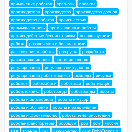
применение роботов
прогнозы
проекты
производители
производство
производство дронов
производство роботов
происшествия
промышленность
промышленные роботы
противодействие беспилотникам
псевдоспутники
работа
развлечения и беспилотники
развлечения и роботы
разгрузка
разработка
распознавание речи
растениеводство
регулирование
регулирование дронов
регулирование робототехники
рекорды
рисунки
робомех
робомобили
роботакси
роботизация
робототехника
роботрендз
роботренды
роботы
роботы и автомобили
роботы и мусор
роботы и обучение
роботы и развлечения
роботы и строительство
роботы телеприсутствия
роботы-транспортеры
робошум
рои
рой
Россия
РТК
Руанда
сад
садоводство
сайт RoboTrends.ru