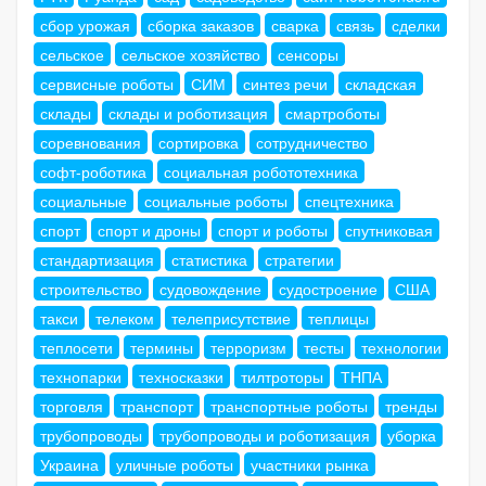
сбор урожая
сборка заказов
сварка
связь
сделки
сельское
сельское хозяйство
сенсоры
сервисные роботы
СИМ
синтез речи
складская
склады
склады и роботизация
смартроботы
соревнования
сортировка
сотрудничество
софт-роботика
социальная робототехника
социальные
социальные роботы
спецтехника
спорт
спорт и дроны
спорт и роботы
спутниковая
стандартизация
статистика
стратегии
строительство
судовождение
судостроение
США
такси
телеком
телеприсутствие
теплицы
теплосети
термины
терроризм
тесты
технологии
технопарки
техносказки
тилтроторы
ТНПА
торговля
транспорт
транспортные роботы
тренды
трубопроводы
трубопроводы и роботизация
уборка
Украина
уличные роботы
участники рынка