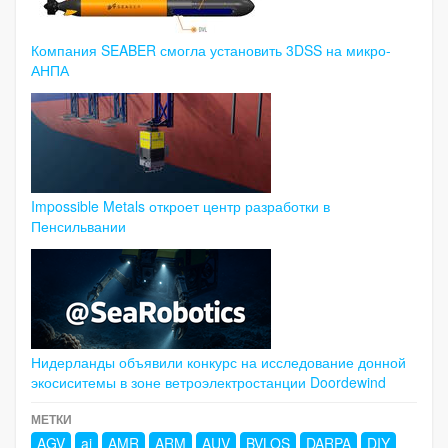
Компания SEABER смогла установить 3DSS на микро-
АНПА
Impossible Metals откроет центр разработки в
Пенсильвании
Нидерланды объявили конкурс на исследование донной
экосиситемы в зоне ветроэлектростанции Doordewind
МЕТКИ
AGV
ai
AMR
ARM
AUV
BVLOS
DARPA
DIY