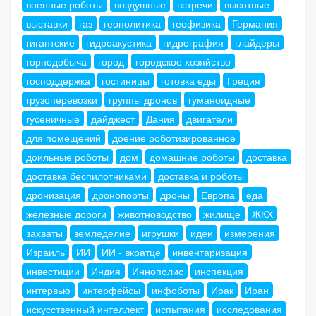
военные роботы
воздушные
встречи
высотные
выставки
газ
геополитика
геофизика
Германия
гигантские
гидроакустика
гидрография
глайдеры
горнодобыча
город
городское хозяйство
господдержка
гостиницы
готовка еды
Греция
грузоперевозки
группы дронов
гуманоидные
гусеничные
дайджест
Дания
двигатели
для помещений
доение роботизированное
доильные роботы
дом
домашние роботы
доставка
доставка беспилотниками
доставка и роботы
дронизация
дронопорты
дроны
Европа
еда
железные дороги
животноводство
жилище
ЖКХ
захваты
земледелие
игрушки
идеи
измерения
Израиль
ИИ
ИИ - вкратце
инвентаризация
инвестиции
Индия
Иннополис
инспекция
интервью
интерфейсы
инфоботы
Ирак
Иран
искусственный интеллект
испытания
исследования