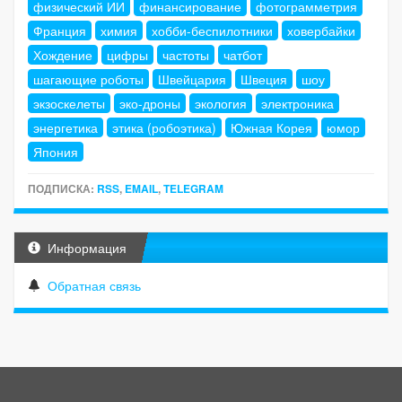
физический ИИ
финансирование
фотограмметрия
Франция
химия
хобби-беспилотники
ховербайки
Хождение
цифры
частоты
чатбот
шагающие роботы
Швейцария
Швеция
шоу
экзоскелеты
эко-дроны
экология
электроника
энергетика
этика (робоэтика)
Южная Корея
юмор
Япония
ПОДПИСКА:
RSS
,
EMAIL
,
TELEGRAM
Информация
Обратная связь