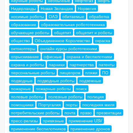
научные роботы
необычные
нефтегаз
нефть
Нидерланды
Новая Зеландия
Норвегия
носимые роботы
ОАЭ
обитаемые
обработка
образование
образовательная робототехника
обучающие роботы
общепит
общепит и роботы
общество
Объединенное Королевство
окраска
октокоптеры
онлайн-курсы робототехники
опрыскивание
офисные
охрана и беспилотники
охрана и роботы
парники
партнерства
патенты
персональные роботы
пищепром
пляжи
ПО
подводные
подводные роботы
подземные
пожарные
пожарные роботы
поиск
полевые роботы
полезные роботы
полиция
помощники
Португалия
порты
последняя миля
потребительские роботы
почта
право
презентации
пресс-релизы
привязные
применение USV
применение беспилотников
применение дронов