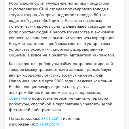
Роботизация сулит улучшение логистики - индустрия
грузоперевозок США страдает от кадрового голода и
текучки кадров, Америке недостает порядка 80 тыс.
водителей-дальнобойщиков. Развитие наземных
логистических дронов сулит дальнейшее сокращение
роли простых людей в работе государства и экономики,
сопровождающееся серьезным усилением корпораций.
Разумеется, корень проблемы кроется в устаревшем
устройстве экономики, системы распределения и
социума, а вовсе не в развитии автоматики как таковой.
Как ожидается, робофуры займутся транспортировкой
товаров между транспортными хабами - дальнейшую
внутригородскую логистику возьмут на себя люди.
Напомним, что в марте 2022 года шведская компания
Einride, специализирующаяся на грузовых
электромобилях и автономных грузоперевозках,
объявила
о подготовке первой женщины-оператора
робофуры, способной в перспективе управлять целой
флотилией робогрузовиков.
По материалам:
axios.com
; источник
изображения:
pixabay.com