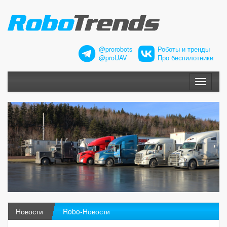
@prorobots
Роботы и тренды
@proUAV
Про беспилотники
Меню
Новости
Robo-Новости