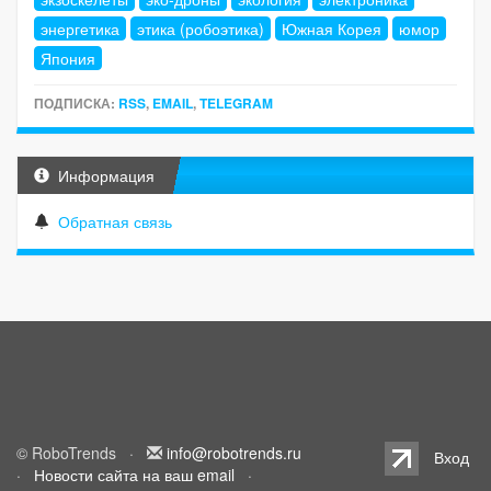
энергетика
этика (робоэтика)
Южная Корея
юмор
Япония
ПОДПИСКА:
RSS
,
EMAIL
,
TELEGRAM
Информация
Обратная связь
© RoboTrends ·
info@robotrends.ru
Вход
·
Новости сайта на ваш email
·