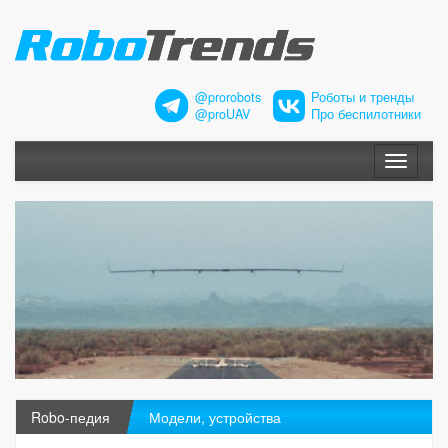
@prorobots
Роботы и тренды
@proUAV
Про беспилотники
Меню
Robo-педия
Модели, устройства