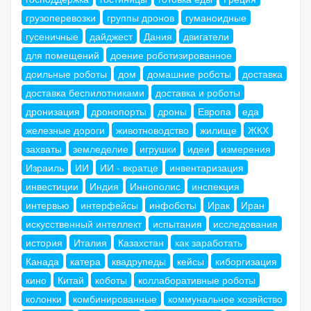
грузоперевозки
группы дронов
гуманоидные
гусеничные
дайджест
Дания
двигатели
для помещений
доение роботизированное
доильные роботы
дом
домашние роботы
доставка
доставка беспилотниками
доставка и роботы
дронизация
дронопорты
дроны
Европа
еда
железные дороги
животноводство
жилище
ЖКХ
захваты
земледелие
игрушки
идеи
измерения
Израиль
ИИ
ИИ - вкратце
инвентаризация
инвестиции
Индия
Иннополис
инспекция
интервью
интерфейсы
инфоботы
Ирак
Иран
искусственный интеллект
испытания
исследования
история
Италия
Казахстан
как заработать
Канада
катера
квадрупеды
кейсы
киборгизация
кино
Китай
коботы
коллаборативные роботы
колонки
комбинированные
коммунальное хозяйство