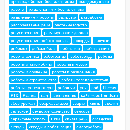
противодействие беспилотникам
псевдоспутники
работа
развлечения и беспилотники
развлечения и роботы
разгрузка
разработка
распознавание речи
растениеводство
регулирование
регулирование дронов
регулирование робототехники
рекорды
рисунки
робомех
робомобили
роботакси
роботизация
робототехника
роботрендз
роботренды
роботы
роботы и автомобили
роботы и мусор
роботы и обучение
роботы и развлечения
роботы и строительство
роботы телеприсутствия
роботы-транспортеры
робошум
рои
рой
Россия
РТК
Руанда
сад
садоводство
сайт RoboTrends.ru
сбор урожая
сборка заказов
сварка
связь
сделки
сельское
сельское хозяйство
сенсоры
сервисные роботы
СИМ
синтез речи
складская
склады
склады и роботизация
смартроботы