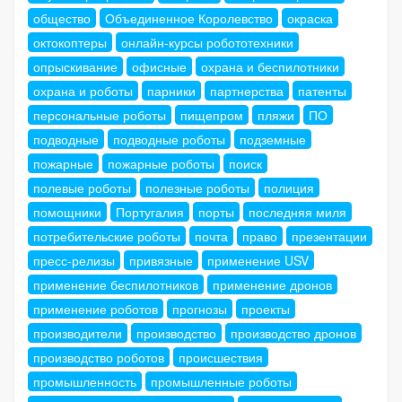
общество
Объединенное Королевство
окраска
октокоптеры
онлайн-курсы робототехники
опрыскивание
офисные
охрана и беспилотники
охрана и роботы
парники
партнерства
патенты
персональные роботы
пищепром
пляжи
ПО
подводные
подводные роботы
подземные
пожарные
пожарные роботы
поиск
полевые роботы
полезные роботы
полиция
помощники
Португалия
порты
последняя миля
потребительские роботы
почта
право
презентации
пресс-релизы
привязные
применение USV
применение беспилотников
применение дронов
применение роботов
прогнозы
проекты
производители
производство
производство дронов
производство роботов
происшествия
промышленность
промышленные роботы