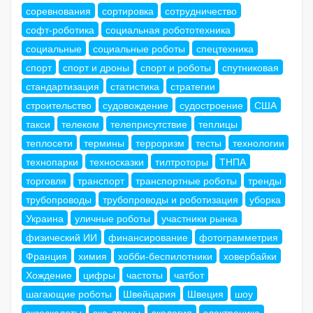
соревнования
сортировка
сотрудничество
софт-роботика
социальная робототехника
социальные
социальные роботы
спецтехника
спорт
спорт и дроны
спорт и роботы
спутниковая
стандартизация
статистика
стратегии
строительство
судовождение
судостроение
США
такси
телеком
телеприсутствие
теплицы
теплосети
термины
терроризм
тесты
технологии
технопарки
техносказки
тилтроторы
ТНПА
торговля
транспорт
транспортные роботы
тренды
трубопроводы
трубопроводы и роботизация
уборка
Украина
уличные роботы
участники рынка
физический ИИ
финансирование
фотограмметрия
Франция
химия
хобби-беспилотники
ховербайки
Хождение
цифры
частоты
чатбот
шагающие роботы
Швейцария
Швеция
шоу
экзоскелеты
эко-дроны
экология
электроника