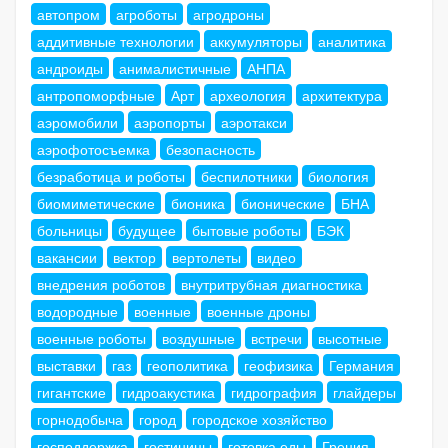
автопром
агроботы
агродроны
аддитивные технологии
аккумуляторы
аналитика
андроиды
анималистичные
АНПА
антропоморфные
Арт
археология
архитектура
аэромобили
аэропорты
аэротакси
аэрофотосъемка
безопасность
безработица и роботы
беспилотники
биология
биомиметические
бионика
бионические
БНА
больницы
будущее
бытовые роботы
БЭК
вакансии
вектор
вертолеты
видео
внедрения роботов
внутритрубная диагностика
водородные
военные
военные дроны
военные роботы
воздушные
встречи
высотные
выставки
газ
геополитика
геофизика
Германия
гигантские
гидроакустика
гидрография
глайдеры
горнодобыча
город
городское хозяйство
господдержка
гостиницы
готовка еды
Греция