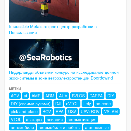
Impossible Metals откроет центр разработки в
Пенсильвании
Нидерланды объявили конкурс на исследование донной
экосиситемы в зоне ветроэлектростанции Doordewind
МЕТКИ
AGV
ai
AMR
ARM
AUV
BVLOS
DARPA
DIY
DIY (своими руками)
DJI
eVTOL
Lely
no-code
pick-and-place
ROV
RPA
USV
USV+ROV
VSLAM
VTOL
аватары
авиация
автоматизация
автомобили
автомобили и роботы
автономные