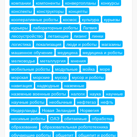
компании
компоненты
конвертопланы
конкурсы
конспекты
конструкторы
концепты
кооперативные роботы
космос
культура
курьезы
курьеры
лабораторные роботы
Латвия
лесоустройство
летающие
лизинг
линки
логистика
локализация
люди и роботы
магазины
машинное обучение
медицина
медицина и роботы
мелководье
металлургия
мнения
мобильные роботы
модульные
мойка
море
морская
морские
мусор
мусор и роботы
навигация
надводные
наземные
наземные военные роботы
налоги
наука
научные
научные роботы
необычные
нефтегаз
нефть
Нидерланды
Новая Зеландия
Норвегия
носимые роботы
ОАЭ
обитаемые
обработка
образование
образовательная робототехника
обучающие роботы
общепит
общепит и роботы