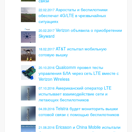
связи
Аэростаты и беспилотники
22.02.2017
обеспечат 4G/LTE в чрезвычайных
ситуациях
Verizon объявила о приобретении
20.02.2017
Skyward
AT&T испытал мобильную
18.02.2017
сотовую вышку
Qualcomm провел тесты
20.10.2016
управления БЛА через сеть LTE вместе с
Verizon Wireless
Американский оператор LTE
07.10.2016
испытывает взаимодействие сети и
летающих беспилотников
Telstra будет мониторить вышки
04.09.2016
сотовой связи с помощью беспилотников
Ericsson и China Mobile испытали
21.08.2016