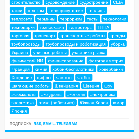
строительство
судовождение
судостроение
США
такси
телеком
телеприсутствие
теплицы
теплосети
термины
терроризм
тесты
технологии
технопарки
техносказки
тилтроторы
ТНПА
торговля
транспорт
транспортные роботы
тренды
трубопроводы
трубопроводы и роботизация
уборка
Украина
уличные роботы
участники рынка
физический ИИ
финансирование
фотограмметрия
Франция
химия
хобби-беспилотники
ховербайки
Хождение
цифры
частоты
чатбот
шагающие роботы
Швейцария
Швеция
шоу
экзоскелеты
эко-дроны
экология
электроника
энергетика
этика (робоэтика)
Южная Корея
юмор
Япония
ПОДПИСКА:
RSS
,
EMAIL
,
TELEGRAM