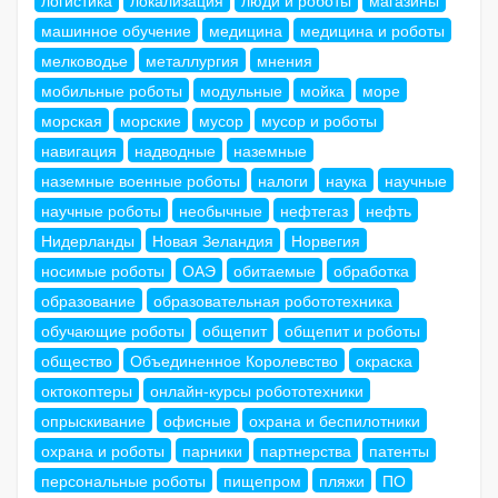
логистика
локализация
люди и роботы
магазины
машинное обучение
медицина
медицина и роботы
мелководье
металлургия
мнения
мобильные роботы
модульные
мойка
море
морская
морские
мусор
мусор и роботы
навигация
надводные
наземные
наземные военные роботы
налоги
наука
научные
научные роботы
необычные
нефтегаз
нефть
Нидерланды
Новая Зеландия
Норвегия
носимые роботы
ОАЭ
обитаемые
обработка
образование
образовательная робототехника
обучающие роботы
общепит
общепит и роботы
общество
Объединенное Королевство
окраска
октокоптеры
онлайн-курсы робототехники
опрыскивание
офисные
охрана и беспилотники
охрана и роботы
парники
партнерства
патенты
персональные роботы
пищепром
пляжи
ПО