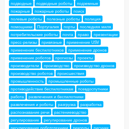
подводные
подводные роботы
подземные
пожарные
пожарные роботы
поиск
полевые роботы
полезные роботы
полиция
помощники
Португалия
порты
последняя миля
потребительские роботы
почта
право
презентации
пресс-релизы
привязные
применение USV
применение беспилотников
применение дронов
применение роботов
прогнозы
проекты
производители
производство
производство дронов
производство роботов
происшествия
промышленность
промышленные роботы
противодействие беспилотникам
псевдоспутники
работа
развлечения и беспилотники
развлечения и роботы
разгрузка
разработка
распознавание речи
растениеводство
регулирование
регулирование дронов
регулирование робототехники
рекорды
рисунки