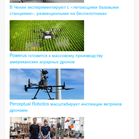
В Чехии экспериментируют с «летающими базовыми
станциями», размещенными на беспилотниках
Powerus готовится к массовому производству
американских аграрных дронов
Perceptual Robotics масштабирует инспекции ветряков
дронами