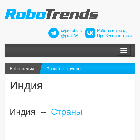
@prorobots
Роботы и тренды
@proUAV
Про беспилотники
Меню
Robo-педия
Разделы, группы
Индия
Индия --
Страны