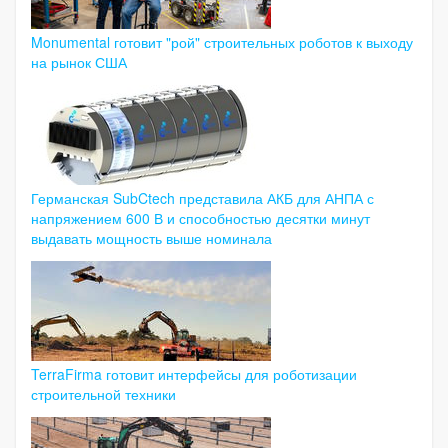
Monumental готовит "рой" строительных роботов к выходу
на рынок США
Германская SubCtech представила АКБ для АНПА с
напряжением 600 В и способностью десятки минут
выдавать мощность выше номинала
TerraFirma готовит интерфейсы для роботизации
строительной техники