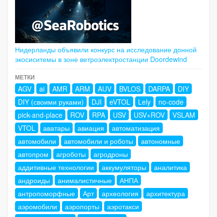
Нидерланды объявили конкурс на исследование донной
экосиситемы в зоне ветроэлектростанции Doordewind
МЕТКИ
AGV
ai
AMR
ARM
AUV
BVLOS
DARPA
DIY
DIY (своими руками)
DJI
eVTOL
Lely
no-code
pick-and-place
ROV
RPA
USV
USV+ROV
VSLAM
VTOL
аватары
авиация
автоматизация
автомобили
автомобили и роботы
автономные
автопром
агроботы
агродроны
аддитивные технологии
аккумуляторы
аналитика
андроиды
анималистичные
АНПА
антропоморфные
Арт
археология
архитектура
аэромобили
аэропорты
аэротакси