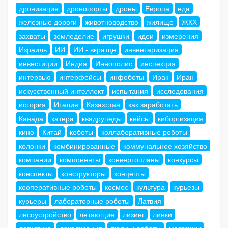
дронизация
дронопорты
дроны
Европа
еда
железные дороги
животноводство
жилище
ЖКХ
захваты
земледелие
игрушки
идеи
измерения
Израиль
ИИ
ИИ - вкратце
инвентаризация
инвестиции
Индия
Иннополис
инспекция
интервью
интерфейсы
инфоботы
Ирак
Иран
искусственный интеллект
испытания
исследования
история
Италия
Казахстан
как заработать
Канада
катера
квадрупеды
кейсы
киборгизация
кино
Китай
коботы
коллаборативные роботы
колонки
комбинированные
коммунальное хозяйство
компании
компоненты
конвертопланы
конкурсы
конспекты
конструкторы
концепты
кооперативные роботы
космос
культура
курьезы
курьеры
лабораторные роботы
Латвия
лесоустройство
летающие
лизинг
линки