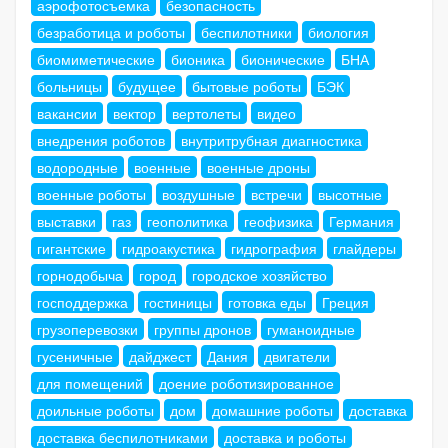
аэрофотосъемка
безопасность
безработица и роботы
беспилотники
биология
биомиметические
бионика
бионические
БНА
больницы
будущее
бытовые роботы
БЭК
вакансии
вектор
вертолеты
видео
внедрения роботов
внутритрубная диагностика
водородные
военные
военные дроны
военные роботы
воздушные
встречи
высотные
выставки
газ
геополитика
геофизика
Германия
гигантские
гидроакустика
гидрография
глайдеры
горнодобыча
город
городское хозяйство
господдержка
гостиницы
готовка еды
Греция
грузоперевозки
группы дронов
гуманоидные
гусеничные
дайджест
Дания
двигатели
для помещений
доение роботизированное
доильные роботы
дом
домашние роботы
доставка
доставка беспилотниками
доставка и роботы