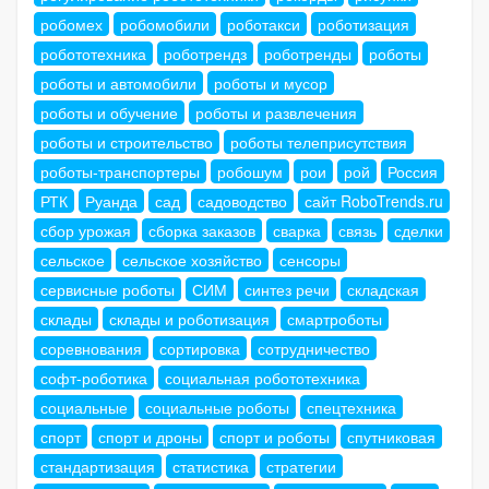
робомех
робомобили
роботакси
роботизация
робототехника
роботрендз
роботренды
роботы
роботы и автомобили
роботы и мусор
роботы и обучение
роботы и развлечения
роботы и строительство
роботы телеприсутствия
роботы-транспортеры
робошум
рои
рой
Россия
РТК
Руанда
сад
садоводство
сайт RoboTrends.ru
сбор урожая
сборка заказов
сварка
связь
сделки
сельское
сельское хозяйство
сенсоры
сервисные роботы
СИМ
синтез речи
складская
склады
склады и роботизация
смартроботы
соревнования
сортировка
сотрудничество
софт-роботика
социальная робототехника
социальные
социальные роботы
спецтехника
спорт
спорт и дроны
спорт и роботы
спутниковая
стандартизация
статистика
стратегии