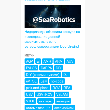
Нидерланды объявили конкурс на
исследование донной
экосиситемы в зоне
ветроэлектростанции Doordewind
МЕТКИ
AGV
ai
AMR
ARM
AUV
BVLOS
DARPA
DIY
DIY (своими руками)
DJI
eVTOL
Lely
no-code
pick-and-place
ROV
RPA
USV
USV+ROV
VSLAM
VTOL
аватары
авиация
автоматизация
автомобили