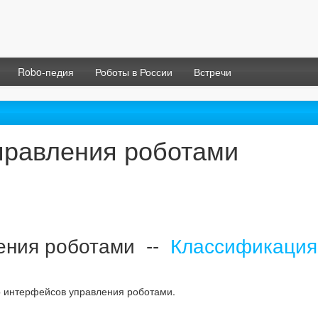
Robo-педия
Роботы в России
Встречи
правления роботами
ения роботами --
Классификация
р интерфейсов управления роботами.