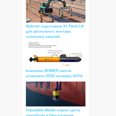
Xpanner подготовили X1 Panel Lift
для автономного монтажа
солнечных панелей
Компания SEABER смогла
установить 3DSS на микро-АНПА
Impossible Metals откроет центр
разработки в Пенсильвании