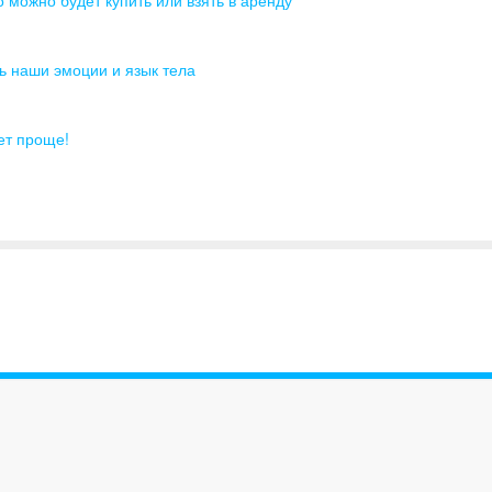
 можно будет купить или взять в аренду
ь наши эмоции и язык тела
ет проще!