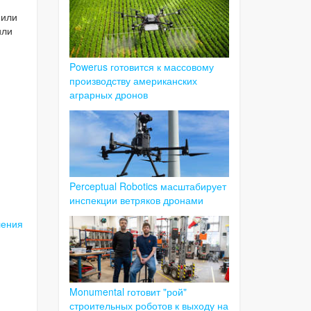
 или
или
Powerus готовится к массовому
.
производству американских
аграрных дронов
Perceptual Robotics масштабирует
инспекции ветряков дронами
ления
Monumental готовит "рой"
строительных роботов к выходу на