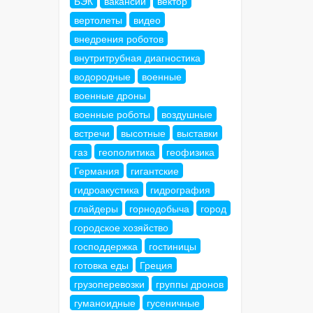
БЭК
вакансии
вектор
вертолеты
видео
внедрения роботов
внутритрубная диагностика
водородные
военные
военные дроны
военные роботы
воздушные
встречи
высотные
выставки
газ
геополитика
геофизика
Германия
гигантские
гидроакустика
гидрография
глайдеры
горнодобыча
город
городское хозяйство
господдержка
гостиницы
готовка еды
Греция
грузоперевозки
группы дронов
гуманоидные
гусеничные