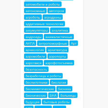
автомобили и роботы
автономные
автопром
агроботы
агродроны
аддитивные технологии
аккумуляторы
аналитика
андроиды
анималистичные
АНПА
антропоморфные
Арт
археология
архитектура
аэромобили
аэропорты
аэротакси
аэрофотосъемка
безопасность
безработица и роботы
беспилотники
биология
биомиметические
бионика
бионические
БНА
больницы
будущее
бытовые роботы