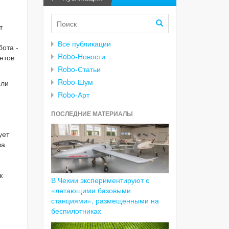
т
Все публикации
ота -
Robo-Новости
нтов
Robo-Статьи
Robo-Шум
или
Robo-Арт
ПОСЛЕДНИЕ МАТЕРИАЛЫ
ует
ва
к
В Чехии экспериментируют с
«летающими базовыми
станциями», размещенными на
о
беспилотниках