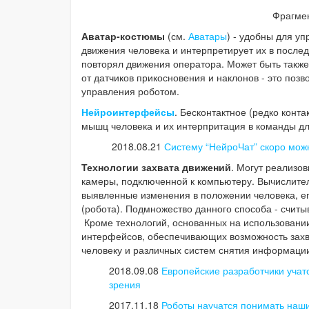
Фрагме
Аватар-костюмы
(см.
Аватары
) - удобны для у
движения человека и интерпретирует их в послед
повторял движения оператора. Может быть также
от датчиков прикосновения и наклонов - это поз
управления роботом.
Нейроинтерфейсы
. Бесконтактное (редко конт
мышц человека и их интерпритация в команды дл
2018.08.21
Систему “НейроЧат” скоро можн
Технологии захвата движений
. Могут реализо
камеры, подключенной к компьютеру. Вычислител
выявленные изменения в положении человека, его
(робота). Подмножество данного способа - считы
Кроме технологий, основанных на использовании
интерфейсов, обеспечивающих возможность захва
человеку и различных систем снятия информации
2018.09.08
Европейские разработчики учат
зрения
2017.11.18
Роботы научатся понимать наши