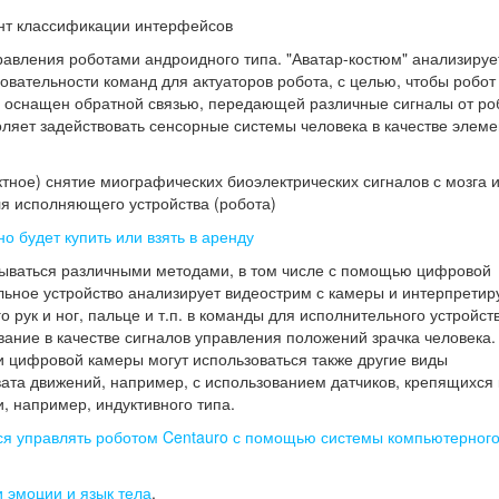
нт классификации интерфейсов
правления роботами андроидного типа. "Аватар-костюм" анализируе
овательности команд для актуаторов робота, с целью, чтобы робот
 оснащен обратной связью, передающей различные сигналы от роб
воляет задействовать сенсорные системы человека в качестве элеме
актное) снятие миографических биоэлектрических сигналов с мозга 
я исполняющего устройства (робота)
о будет купить или взять в аренду
вываться различными методами, в том числе с помощью цифровой
ьное устройство анализирует видеострим с камеры и интерпретир
 рук и ног, пальце и т.п. в команды для исполнительного устройст
вание в качестве сигналов управления положений зрачка человека.
 цифровой камеры могут использоваться также другие виды
та движений, например, с использованием датчиков, крепящихся 
, например, индуктивного типа.
ся управлять роботом Centauro с помощью системы компьютерног
 эмоции и язык тела
.