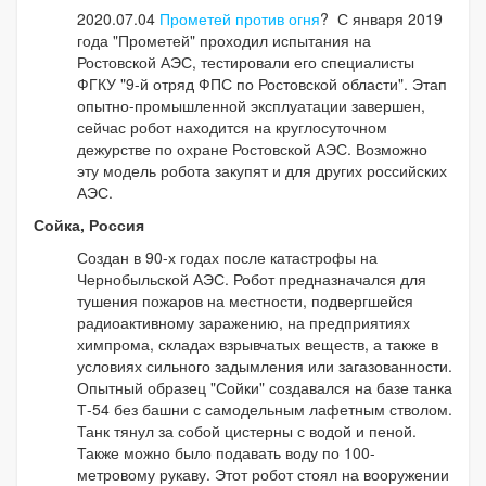
2020.07.04
Прометей против огня
? С января 2019
года "Прометей" проходил испытания на
Ростовской АЭС, тестировали его специалисты
ФГКУ "9-й отряд ФПС по Ростовской области". Этап
опытно-промышленной эксплуатации завершен,
сейчас робот находится на круглосуточном
дежурстве по охране Ростовской АЭС. Возможно
эту модель робота закупят и для других российских
АЭС.
Сойка, Россия
Создан в 90-х годах после катастрофы на
Чернобыльской АЭС. Робот предназначался для
тушения пожаров на местности, подвергшейся
радиоактивному заражению, на предприятиях
химпрома, складах взрывчатых веществ, а также в
условиях сильного задымления или загазованности.
Опытный образец "Сойки" создавался на базе танка
Т-54 без башни с самодельным лафетным стволом.
Танк тянул за собой цистерны с водой и пеной.
Также можно было подавать воду по 100-
метровому рукаву. Этот робот стоял на вооружении