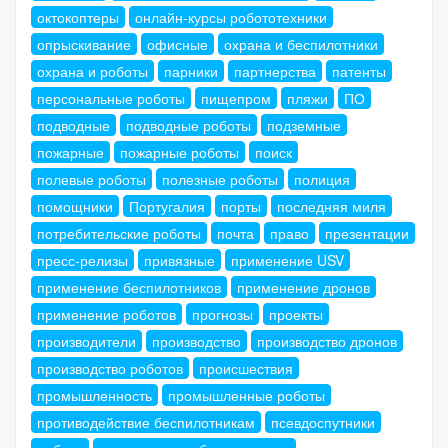
октокоптеры
онлайн-курсы робототехники
опрыскивание
офисные
охрана и беспилотники
охрана и роботы
парники
партнерства
патенты
персональные роботы
пищепром
пляжи
ПО
подводные
подводные роботы
подземные
пожарные
пожарные роботы
поиск
полевые роботы
полезные роботы
полиция
помощники
Португалия
порты
последняя миля
потребительские роботы
почта
право
презентации
пресс-релизы
привязные
применение USV
применение беспилотников
применение дронов
применение роботов
прогнозы
проекты
производители
производство
производство дронов
производство роботов
происшествия
промышленность
промышленные роботы
противодействие беспилотникам
псевдоспутники