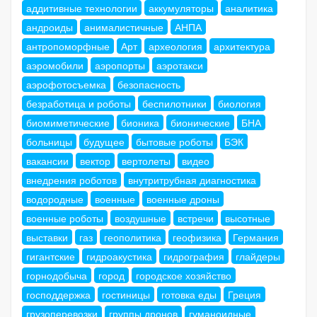
аддитивные технологии
аккумуляторы
аналитика
андроиды
анималистичные
АНПА
антропоморфные
Арт
археология
архитектура
аэромобили
аэропорты
аэротакси
аэрофотосъемка
безопасность
безработица и роботы
беспилотники
биология
биомиметические
бионика
бионические
БНА
больницы
будущее
бытовые роботы
БЭК
вакансии
вектор
вертолеты
видео
внедрения роботов
внутритрубная диагностика
водородные
военные
военные дроны
военные роботы
воздушные
встречи
высотные
выставки
газ
геополитика
геофизика
Германия
гигантские
гидроакустика
гидрография
глайдеры
горнодобыча
город
городское хозяйство
господдержка
гостиницы
готовка еды
Греция
грузоперевозки
группы дронов
гуманоидные