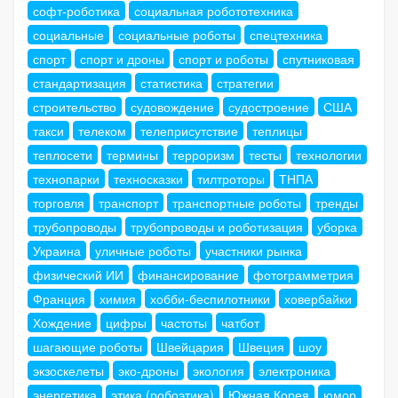
софт-роботика
социальная робототехника
социальные
социальные роботы
спецтехника
спорт
спорт и дроны
спорт и роботы
спутниковая
стандартизация
статистика
стратегии
строительство
судовождение
судостроение
США
такси
телеком
телеприсутствие
теплицы
теплосети
термины
терроризм
тесты
технологии
технопарки
техносказки
тилтроторы
ТНПА
торговля
транспорт
транспортные роботы
тренды
трубопроводы
трубопроводы и роботизация
уборка
Украина
уличные роботы
участники рынка
физический ИИ
финансирование
фотограмметрия
Франция
химия
хобби-беспилотники
ховербайки
Хождение
цифры
частоты
чатбот
шагающие роботы
Швейцария
Швеция
шоу
экзоскелеты
эко-дроны
экология
электроника
энергетика
этика (робоэтика)
Южная Корея
юмор