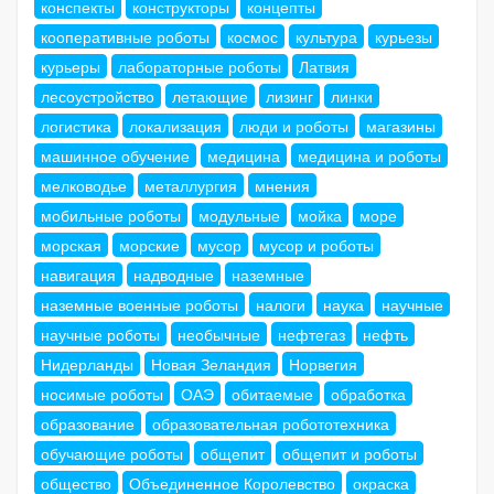
конспекты
конструкторы
концепты
кооперативные роботы
космос
культура
курьезы
курьеры
лабораторные роботы
Латвия
лесоустройство
летающие
лизинг
линки
логистика
локализация
люди и роботы
магазины
машинное обучение
медицина
медицина и роботы
мелководье
металлургия
мнения
мобильные роботы
модульные
мойка
море
морская
морские
мусор
мусор и роботы
навигация
надводные
наземные
наземные военные роботы
налоги
наука
научные
научные роботы
необычные
нефтегаз
нефть
Нидерланды
Новая Зеландия
Норвегия
носимые роботы
ОАЭ
обитаемые
обработка
образование
образовательная робототехника
обучающие роботы
общепит
общепит и роботы
общество
Объединенное Королевство
окраска