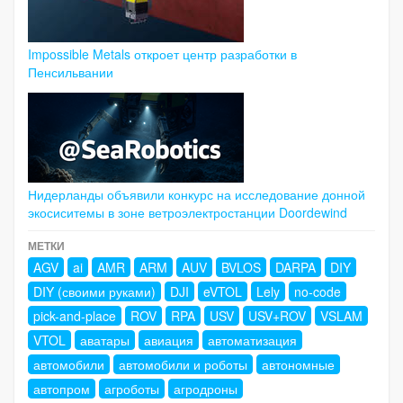
Impossible Metals откроет центр разработки в
Пенсильвании
Нидерланды объявили конкурс на исследование донной
экосиситемы в зоне ветроэлектростанции Doordewind
МЕТКИ
AGV
ai
AMR
ARM
AUV
BVLOS
DARPA
DIY
DIY (своими руками)
DJI
eVTOL
Lely
no-code
pick-and-place
ROV
RPA
USV
USV+ROV
VSLAM
VTOL
аватары
авиация
автоматизация
автомобили
автомобили и роботы
автономные
автопром
агроботы
агродроны