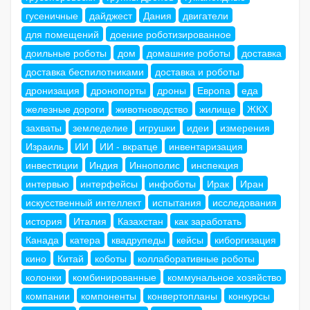
гусеничные
дайджест
Дания
двигатели
для помещений
доение роботизированное
доильные роботы
дом
домашние роботы
доставка
доставка беспилотниками
доставка и роботы
дронизация
дронопорты
дроны
Европа
еда
железные дороги
животноводство
жилище
ЖКХ
захваты
земледелие
игрушки
идеи
измерения
Израиль
ИИ
ИИ - вкратце
инвентаризация
инвестиции
Индия
Иннополис
инспекция
интервью
интерфейсы
инфоботы
Ирак
Иран
искусственный интеллект
испытания
исследования
история
Италия
Казахстан
как заработать
Канада
катера
квадрупеды
кейсы
киборгизация
кино
Китай
коботы
коллаборативные роботы
колонки
комбинированные
коммунальное хозяйство
компании
компоненты
конвертопланы
конкурсы