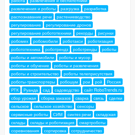
работа
развлечения и беспилотники
развлечения и роботы
разгрузка
разработка
распознавание речи
растениеводство
регулирование
регулирование дронов
регулирование робототехники
рекорды
рисунки
робомех
робомобили
роботакси
роботизация
робототехника
роботрендз
роботренды
роботы
роботы и автомобили
роботы и мусор
роботы и обучение
роботы и развлечения
роботы и строительство
роботы телеприсутствия
роботы-транспортеры
робошум
рои
рой
Россия
РТК
Руанда
сад
садоводство
сайт RoboTrends.ru
сбор урожая
сборка заказов
сварка
связь
сделки
сельское
сельское хозяйство
сенсоры
сервисные роботы
СИМ
синтез речи
складская
склады
склады и роботизация
смартроботы
соревнования
сортировка
сотрудничество