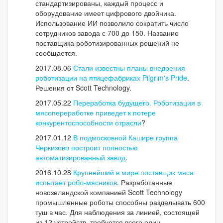
стандартизированы, каждый процесс и
оборудование имеет цифрового двойника.
Использование ИИ позволило сократить число
сотрудников завода с 700 до 150. Название
поставщика роботизированных решений не
сообщается.
2017.08.06
Стали известны планы внедрения
роботизации на птицефабриках Pilgrim's Pride
.
Решения от Scott Technology.
2017.05.22
Переработка будущего. Роботизация в
мясопереработке приведет к потере
конкурентоспособности отрасли
?
2017.01.12
В подмосковной Кашире группа
Черкизово построит полностью
автоматизированный завод
.
2016.10.28
Крупнейший в мире поставщик мяса
испытает робо-мясников
. Разработанные
новозеландской компанией Scott Technology
промышленные роботы способны разделывать 600
туш в час. Для наблюдения за линией, состоящей
из 12 устройств, требуется всего один