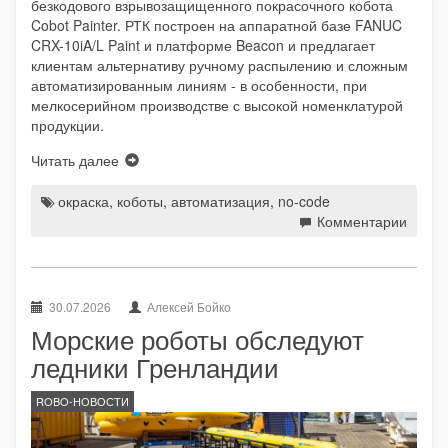
безкодового взрывозащищенного покрасочного кобота
Cobot Painter. РТК построен на аппаратной базе FANUC
CRX-10iA/L Paint и платформе Beacon и предлагает
клиентам альтернативу ручному распылению и сложным
автоматизированным линиям - в особенности, при
мелкосерийном производстве с высокой номенклатурой
продукции.
Читать далее
окраска
,
коботы
,
автоматизация
,
no-code
Комментарии
30.07.2026
Алексей Бойко
Морские роботы обследуют
ледники Гренландии
ROBO-НОВОСТИ