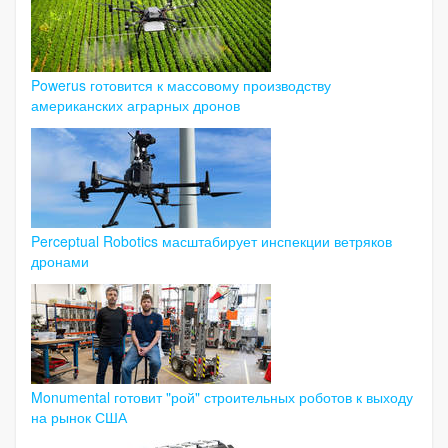
Powerus готовится к массовому производству
американских аграрных дронов
Perceptual Robotics масштабирует инспекции ветряков
дронами
Monumental готовит "рой" строительных роботов к выходу
на рынок США