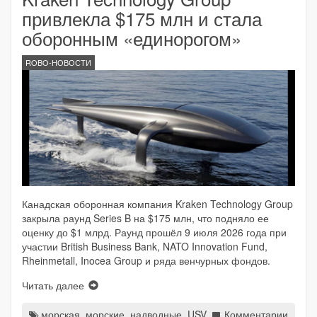
привлекла $175 млн и стала
оборонным «единорогом»
ROBO-НОВОСТИ
Канадская оборонная компания Kraken Technology Group
закрыла раунд Series B на $175 млн, что подняло ее
оценку до $1 млрд. Раунд прошёл 9 июля 2026 года при
участии British Business Bank, NATO Innovation Fund,
Rheinmetall, Inocea Group и ряда венчурных фондов.
Читать далее
морская
,
морские
,
надводные
,
USV
Комментарии