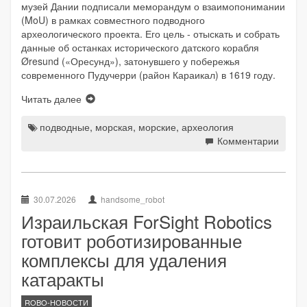
музей Дании подписали меморандум о взаимопонимании
(MoU) в рамках совместного подводного
археологического проекта. Его цель - отыскать и собрать
данные об останках исторического датского корабля
Øresund («Оресунд»), затонувшего у побережья
современного Пудучерри (район Караикал) в 1619 году.
Читать далее
подводные
,
морская
,
морские
,
археология
Комментарии
30.07.2026
handsome_robot
Израильская ForSight Robotics
готовит роботизированные
комплексы для удаления
катаракты
ROBO-НОВОСТИ