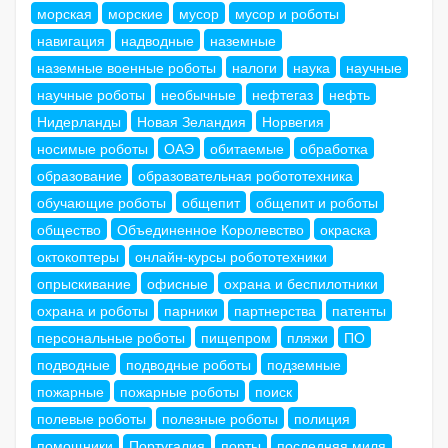
морская
морские
мусор
мусор и роботы
навигация
надводные
наземные
наземные военные роботы
налоги
наука
научные
научные роботы
необычные
нефтегаз
нефть
Нидерланды
Новая Зеландия
Норвегия
носимые роботы
ОАЭ
обитаемые
обработка
образование
образовательная робототехника
обучающие роботы
общепит
общепит и роботы
общество
Объединенное Королевство
окраска
октокоптеры
онлайн-курсы робототехники
опрыскивание
офисные
охрана и беспилотники
охрана и роботы
парники
партнерства
патенты
персональные роботы
пищепром
пляжи
ПО
подводные
подводные роботы
подземные
пожарные
пожарные роботы
поиск
полевые роботы
полезные роботы
полиция
помощники
Португалия
порты
последняя миля