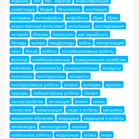
Израиль
ИИ
ИИ - вкратце
инвентаризация
инвестиции
Индия
Иннополис
инспекция
интервью
интерфейсы
инфоботы
Ирак
Иран
искусственный интеллект
испытания
исследования
история
Италия
Казахстан
как заработать
Канада
катера
квадрупеды
кейсы
киборгизация
кино
Китай
коботы
коллаборативные роботы
колонки
комбинированные
коммунальное хозяйство
компании
компоненты
конвертопланы
конкурсы
конспекты
конструкторы
концепты
кооперативные роботы
космос
культура
курьезы
курьеры
лабораторные роботы
Латвия
лесоустройство
летающие
лизинг
линки
логистика
локализация
люди и роботы
магазины
машинное обучение
медицина
медицина и роботы
мелководье
металлургия
мнения
мобильные роботы
модульные
мойка
море