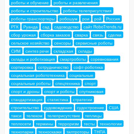
роботы и обучение
роботы и развлечения
роботы и строительство
роботы телеприсутствия
роботы-транспортеры
робошум
рои
рой
Россия
РТК
Руанда
сад
садоводство
сайт RoboTrends.ru
сбор урожая
сборка заказов
сварка
связь
сделки
сельское хозяйство
сенсоры
сервисные роботы
СИМ
синтез речи
складская
склады
склады и роботизация
смартроботы
соревнования
сортировка
сотрудничество
софт-роботика
социальная робототехника
социальные
социальные роботы
спецтехника
спорт
спорт и дроны
спорт и роботы
спутниковая
стандартизация
статистика
стратегии
строительство
судовождение
судостроение
США
такси
телеком
телеприсутствие
теплицы
теплосети
термины
терроризм
тесты
технологии
технопарки
техносказки
тилтроторы
ТНПА