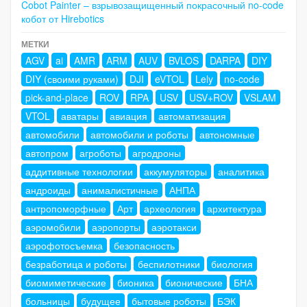
Cobot Painter – взрывозащищенный покрасочный no-code
кобот от Hirebotics
МЕТКИ
AGV
ai
AMR
ARM
AUV
BVLOS
DARPA
DIY
DIY (своими руками)
DJI
eVTOL
Lely
no-code
pick-and-place
ROV
RPA
USV
USV+ROV
VSLAM
VTOL
аватары
авиация
автоматизация
автомобили
автомобили и роботы
автономные
автопром
агроботы
агродроны
аддитивные технологии
аккумуляторы
аналитика
андроиды
анималистичные
АНПА
антропоморфные
Арт
археология
архитектура
аэромобили
аэропорты
аэротакси
аэрофотосъемка
безопасность
безработица и роботы
беспилотники
биология
биомиметические
бионика
бионические
БНА
больницы
будущее
бытовые роботы
БЭК