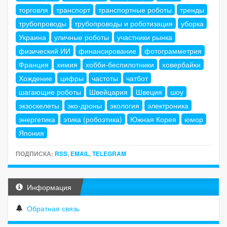
торговля
транспорт
транспортные роботы
тренды
трубопроводы
трубопроводы и роботизация
уборка
Украина
уличные роботы
участники рынка
физический ИИ
финансирование
фотограмметрия
Франция
химия
хобби-беспилотники
ховербайки
Хождение
цифры
частоты
чатбот
шагающие роботы
Швейцария
Швеция
шоу
экзоскелеты
эко-дроны
экология
электроника
энергетика
этика (робоэтика)
Южная Корея
юмор
Япония
ПОДПИСКА:
RSS
,
EMAIL
,
TELEGRAM
Информация
Обратная связь