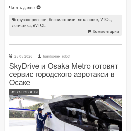
Читать далее
грузоперевозки
,
беспилотники
,
летающие
,
VTOL
,
логистика
,
eVTOL
Комментарии
25.05.2026
handsome_robot
SkyDrive и Osaka Metro готовят
сервис городского аэротакси в
Осаке
ROBO-НОВОСТИ