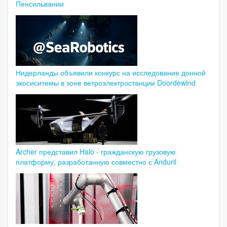
Пенсильвании
Нидерланды объявили конкурс на исследование донной
экосиситемы в зоне ветроэлектростанции Doordewind
Archer представил Halo - гражданскую грузовую
платформу, разработанную совместно с Anduril