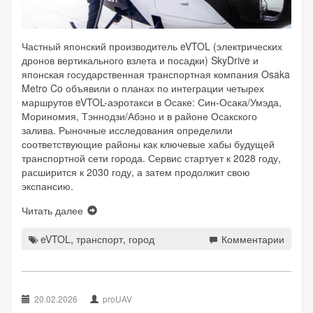
Частный японский производитель eVTOL (электрических
дронов вертикального взлета и посадки) SkyDrive и
японская государственная транспортная компания Osaka
Metro Co объявили о планах по интеграции четырех
маршрутов eVTOL-аэротакси в Осаке: Син-Осака/Умэда,
Мориномия, Тэннодзи/Абэно и в районе Осакского
залива. Рыночные исследования определили
соответствующие районы как ключевые хабы будущей
транспортной сети города. Сервис стартует к 2028 году,
расширится к 2030 году, а затем продолжит свою
экспансию.
Читать далее
eVTOL
,
транспорт
,
город
Комментарии
20.02.2026
proUAV