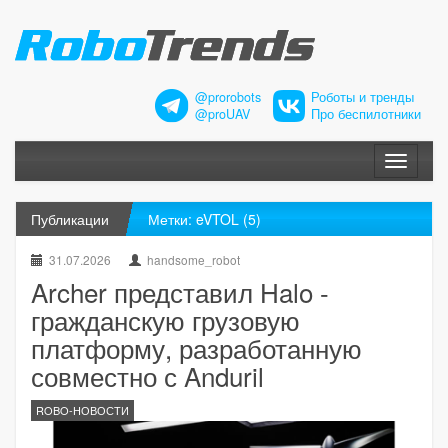
@prorobots
Роботы и тренды
@proUAV
Про беспилотники
Меню
Публикации
Метки: eVTOL (5)
31.07.2026
handsome_robot
Archer представил Halo -
гражданскую грузовую
платформу, разработанную
совместно с Anduril
ROBO-НОВОСТИ