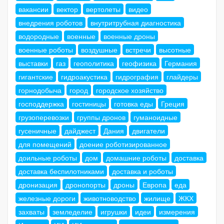
вакансии
вектор
вертолеты
видео
внедрения роботов
внутритрубная диагностика
водородные
военные
военные дроны
военные роботы
воздушные
встречи
высотные
выставки
газ
геополитика
геофизика
Германия
гигантские
гидроакустика
гидрография
глайдеры
горнодобыча
город
городское хозяйство
господдержка
гостиницы
готовка еды
Греция
грузоперевозки
группы дронов
гуманоидные
гусеничные
дайджест
Дания
двигатели
для помещений
доение роботизированное
доильные роботы
дом
домашние роботы
доставка
доставка беспилотниками
доставка и роботы
дронизация
дронопорты
дроны
Европа
еда
железные дороги
животноводство
жилище
ЖКХ
захваты
земледелие
игрушки
идеи
измерения