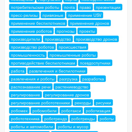
потребительские роботы
почта
право
презентации
пресс-релизы
привязные
применение USV
применение беспилотников
применение дронов
применение роботов
прогнозы
проекты
производители
производство
производство дронов
производство роботов
происшествия
промышленность
промышленные роботы
противодействие беспилотникам
псевдоспутники
работа
развлечения и беспилотники
развлечения и роботы
разгрузка
разработка
распознавание речи
растениеводство
регулирование
регулирование дронов
регулирование робототехники
рекорды
рисунки
робомех
робомобили
роботакси
роботизация
робототехника
роботрендз
роботренды
роботы
роботы и автомобили
роботы и мусор