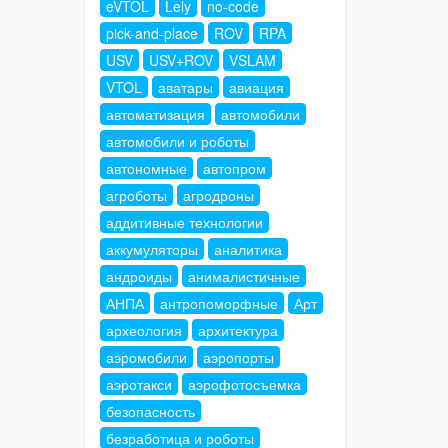
eVTOL
Lely
no-code
pick-and-place
ROV
RPA
USV
USV+ROV
VSLAM
VTOL
аватары
авиация
автоматизация
автомобили
автомобили и роботы
автономные
автопром
агроботы
агродроны
аддитивные технологии
аккумуляторы
аналитика
андроиды
анималистичные
АНПА
антропоморфные
Арт
археология
архитектура
аэромобили
аэропорты
аэротакси
аэрофотосъемка
безопасность
безработица и роботы