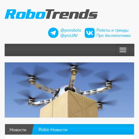
@prorobots
Роботы и тренды
@proUAV
Про беспилотники
Меню
Новости
Robo-Новости