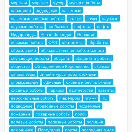
морская
морские
мусор
мусор и роботы
навигация
надводные
наземные
наземные военные роботы
налоги
наука
научные
научные роботы
необычные
нефтегаз
нефть
Нидерланды
Новая Зеландия
Норвегия
носимые роботы
ОАЭ
обитаемые
обработка
образование
образовательная робототехника
обучающие роботы
общепит
общепит и роботы
общество
Объединенное Королевство
окраска
октокоптеры
онлайн-курсы робототехники
опрыскивание
офисные
охрана и беспилотники
охрана и роботы
парники
партнерства
патенты
персональные роботы
пищепром
пляжи
ПО
подводные
подводные роботы
подземные
пожарные
пожарные роботы
поиск
полевые роботы
полезные роботы
полиция
помощники
Португалия
порты
последняя миля