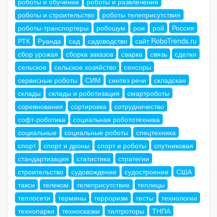
роботы и обучение
роботы и развлечения
роботы и строительство
роботы телеприсутствия
роботы-транспортеры
робошум
рои
рой
Россия
РТК
Руанда
сад
садоводство
сайт RoboTrends.ru
сбор урожая
сборка заказов
сварка
связь
сделки
сельское
сельское хозяйство
сенсоры
сервисные роботы
СИМ
синтез речи
складская
склады
склады и роботизация
смартроботы
соревнования
сортировка
сотрудничество
софт-роботика
социальная робототехника
социальные
социальные роботы
спецтехника
спорт
спорт и дроны
спорт и роботы
спутниковая
стандартизация
статистика
стратегии
строительство
судовождение
судостроение
США
такси
телеком
телеприсутствие
теплицы
теплосети
термины
терроризм
тесты
технологии
технопарки
техносказки
тилтроторы
ТНПА