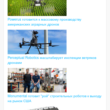
Powerus готовится к массовому производству
американских аграрных дронов
Perceptual Robotics масштабирует инспекции ветряков
дронами
Monumental готовит "рой" строительных роботов к выходу
на рынок США