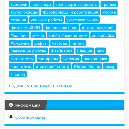
торговля
транспорт
транспортные роботы
тренды
трубопроводы
трубопроводы и роботизация
уборка
Украина
уличные роботы
участники рынка
физический ИИ
финансирование
фотограмметрия
Франция
химия
хобби-беспилотники
ховербайки
Хождение
цифры
частоты
чатбот
шагающие роботы
Швейцария
Швеция
шоу
экзоскелеты
эко-дроны
экология
электроника
энергетика
этика (робоэтика)
Южная Корея
юмор
Япония
ПОДПИСКА:
RSS
,
EMAIL
,
TELEGRAM
Информация
Обратная связь