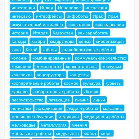
инвестиции
Индия
Иннополис
инспекция
интервью
интерфейсы
инфоботы
Ирак
Иран
искусственный интеллект
испытания
исследования
история
Италия
Казахстан
как заработать
Канада
катера
квадрупеды
кейсы
киборгизация
кино
Китай
коботы
коллаборативные роботы
колонки
комбинированные
коммунальное хозяйство
компании
компоненты
конвертопланы
конкурсы
конспекты
конструкторы
концепты
кооперативные роботы
космос
культура
курьезы
курьеры
лабораторные роботы
Латвия
лесоустройство
летающие
лизинг
линки
логистика
локализация
люди и роботы
магазины
машинное обучение
медицина
медицина и роботы
мелководье
металлургия
мнения
мобильные роботы
модульные
мойка
море