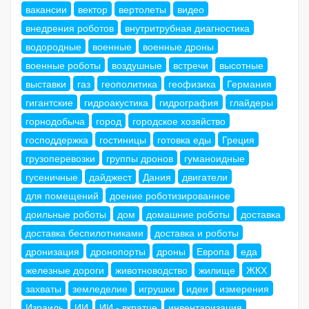
вакансии
вектор
вертолеты
видео
внедрения роботов
внутритрубная диагностика
водородные
военные
военные дроны
военные роботы
воздушные
встречи
высотные
выставки
газ
геополитика
геофизика
Германия
гигантские
гидроакустика
гидрография
глайдеры
горнодобыча
город
городское хозяйство
господдержка
гостиницы
готовка еды
Греция
грузоперевозки
группы дронов
гуманоидные
гусеничные
дайджест
Дания
двигатели
для помещений
доение роботизированное
доильные роботы
дом
домашние роботы
доставка
доставка беспилотниками
доставка и роботы
дронизация
дронопорты
дроны
Европа
еда
железные дороги
животноводство
жилище
ЖКХ
захваты
земледелие
игрушки
идеи
измерения
Израиль
ИИ
ИИ - вкратце
инвентаризация