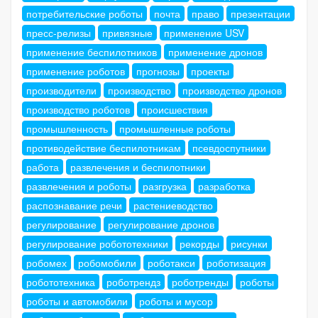
потребительские роботы
почта
право
презентации
пресс-релизы
привязные
применение USV
применение беспилотников
применение дронов
применение роботов
прогнозы
проекты
производители
производство
производство дронов
производство роботов
происшествия
промышленность
промышленные роботы
противодействие беспилотникам
псевдоспутники
работа
развлечения и беспилотники
развлечения и роботы
разгрузка
разработка
распознавание речи
растениеводство
регулирование
регулирование дронов
регулирование робототехники
рекорды
рисунки
робомех
робомобили
роботакси
роботизация
робототехника
роботрендз
роботренды
роботы
роботы и автомобили
роботы и мусор