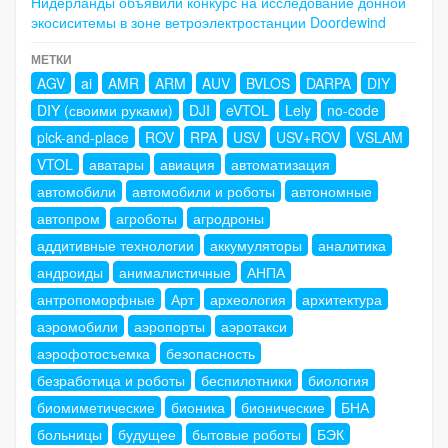
Нидерланды объявили конкурс на исследование донной
экосиситемы в зоне ветроэлектростанции Doordewind
МЕТКИ
AGV
ai
AMR
ARM
AUV
BVLOS
DARPA
DIY
DIY (своими руками)
DJI
eVTOL
Lely
no-code
pick-and-place
ROV
RPA
USV
USV+ROV
VSLAM
VTOL
аватары
авиация
автоматизация
автомобили
автомобили и роботы
автономные
автопром
агроботы
агродроны
аддитивные технологии
аккумуляторы
аналитика
андроиды
анималистичные
АНПА
антропоморфные
Арт
археология
архитектура
аэромобили
аэропорты
аэротакси
аэрофотосъемка
безопасность
безработица и роботы
беспилотники
биология
биомиметические
бионика
бионические
БНА
больницы
будущее
бытовые роботы
БЭК