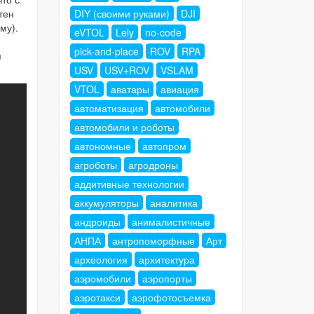
тен
DIY (своими руками)
DJI
му).
eVTOL
Lely
no-code
pick-and-place
ROV
RPA
я
USV
USV+ROV
VSLAM
VTOL
аватары
авиация
автоматизация
автомобили
автомобили и роботы
автономные
автопром
агроботы
агродроны
аддитивные технологии
аккумуляторы
аналитика
андроиды
анималистичные
АНПА
антропоморфные
Арт
археология
архитектура
аэромобили
аэропорты
аэротакси
аэрофотосъемка