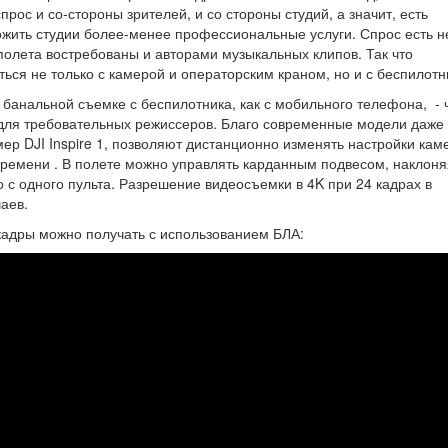
прос и со-стороны зрителей, и со стороны студий, а значит, есть
ложить студии более-менее профессиональные услуги. Спрос есть н
 полета востребованы и авторами музыкальных клипов. Так что
ься не только с камерой и операторским краном, но и с беспилотн
о банальной съемке с беспилотника, как с мобильного телефона, - 
ет для требовательных режиссеров. Благо современные модели даже
ер DJI Inspire 1, позволяют дистанционно изменять настройки кам
 времени . В полете можно управлять карданным подвесом, наклоня
о с одного пульта. Разрешение видеосъемки в 4K при 24 кадрах в
аев.
 кадры можно получать с использованием БЛА: