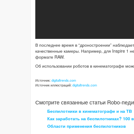
В последнее время в “дроностроении” наблюдает
качественные камеры. Например, для Inspire 1 
формате RAW.
Об использовании роботов в кинематографе мо
Источник:
digitaltrends.com
Источник иллюстраций:
digitaltrends.com
Смотрите связанные статьи Robo-педи
Беспилотники в кинематографе и на ТВ
Как заработать на беспилотниках? 100 
Области применения беспилотников