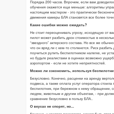
Порядка 200 часов. Впрочем, если вам доводило
обучения окажется еще меньше: алгоритмы управ
настоящим мастером - это практически бесконеч
движения камеры БЛА становятся все более точ
Какие ошибки можно ожидать?
Не стоит переоценивать угрозу, исходящую от в
пилот может разбить дрон стоимостью в нескольк
“звездного” актерского состава. Но все же обычн
что он вряд ли с кем-то столкнется. Риск разбит
поучиться рулить беспилотником налегке, не уст
но будьте реалистами в оценках возможно ущерб
аэропортом - если не хотите неприятностей.
Можно ли сэкономить, используя беспилотни
Безусловно. Конечно, расценки на аренду верто
подвеса, а также оплата услуг оператора стоила 
беспилотник, при бережном к нему обращении, сп
людям, животным и другим объектам, - при долж
сравнение безусловно в пользу БЛА..
О вкусах не спорят, но...
Конечно, у каждого режиссера, может быть своя т