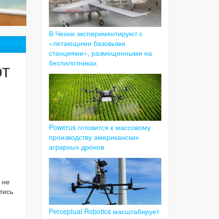
В Чехии экспериментируют с
«летающими базовыми
станциями», размещенными на
ют
беспилотниках
Powerus готовится к массовому
производству американских
аграрных дронов
 не
тись
Perceptual Robotics масштабирует