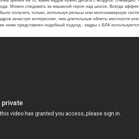
ода. Можно следовать за машиной героя над шоссе. Всегда эффек
 было получить только, используя рельсы или многокамерную систе
адров зачастую интереснее, чем длительные облеты местности или
ке ниже представлен подобный подход - кадры с БЛА используютс