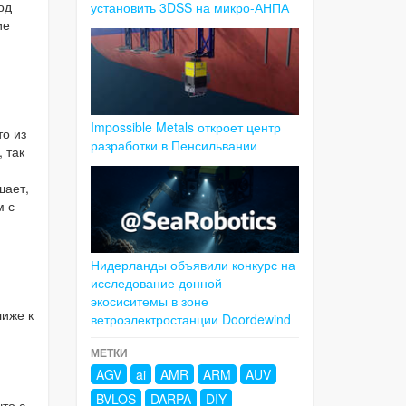
од
установить 3DSS на микро-АНПА
ие
Impossible Metals откроет центр
то из
разработки в Пенсильвании
 так
шает,
м с
Нидерланды объявили конкурс на
исследование донной
экосиситемы в зоне
лиже к
ветроэлектростанции Doordewind
МЕТКИ
AGV
ai
AMR
ARM
AUV
BVLOS
DARPA
DIY
что с