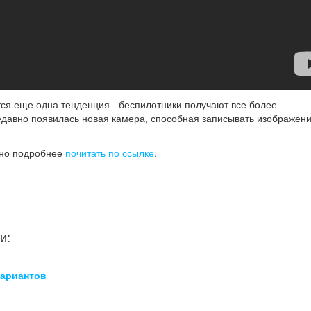
ся еще одна тенденция - беспилотники получают все более
недавно появилась новая камера, способная записывать изображени
жно подробнее
почитать по ссылке
.
и:
вариантов