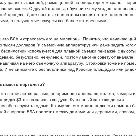
сь управлять камерой, размещенной на операторском кране - пери
ления схожи. С другой стороны, обучение чему угодно, становлен
ный процесс. Даже опытные операторы говорят о том, постепенно
ными, а получаемые ракурсы все более интересными.
ашего БЛА и страховать его на миллионы. Понятно, что начинающий
о тысяч долларов (и съемочную аппаратуру) или даже задеть кого-
о беспилотник используется для плавной съемки пейзажей с высоты,
ь девайс, безусловно, ненулевой, поэтому многие советуют вначале
анавливая на него съемочную аппаратуру. Страховка тоже не поме
а. И не снимайте с беспилотника над Красной площадью или рядо
к вместо вертолета?
лета встречаются разные, но примерно аренда вертолета, камеры и
порядка $3 тысяч за час в воздухе. Купленный за те же деньги
особен служить годами. К тому же, его можно подвести намного б
ной сноровке БЛА пролетит между домами или деревьями, словом,
очка зрения на то, какие кадры нужно делать с воздуха. Очевидно, 