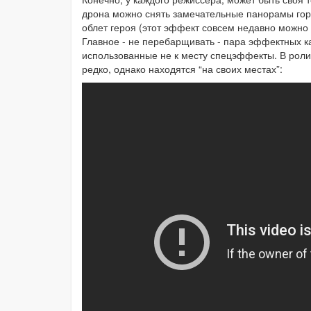
дрона можно снять замечательные панорамы гор
облет героя (этот эффект совсем недавно можно
Главное - не перебарщивать - пара эффектных к
использованные не к месту спецэффекты. В роли
редко, однако находятся “на своих местах”: