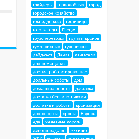
глайдеры
горнодобыча
город
городское хозяйство
господдержка
гостиницы
готовка еды
Греция
грузоперевозки
группы дронов
гуманоидные
гусеничные
дайджест
Дания
двигатели
для помещений
доение роботизированное
доильные роботы
дом
домашние роботы
доставка
доставка беспилотниками
доставка и роботы
дронизация
дронопорты
дроны
Европа
еда
железные дороги
животноводство
жилище
ЖКХ
захваты
земледелие