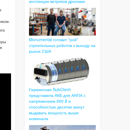
инспекции ветряков дронами
е
иком.
что
Monumental готовит "рой"
еры
строительных роботов к выходу на
я
рынок США
Германская SubCtech
представила АКБ для АНПА с
напряжением 600 В и
способностью десятки минут
выдавать мощность выше
номинала