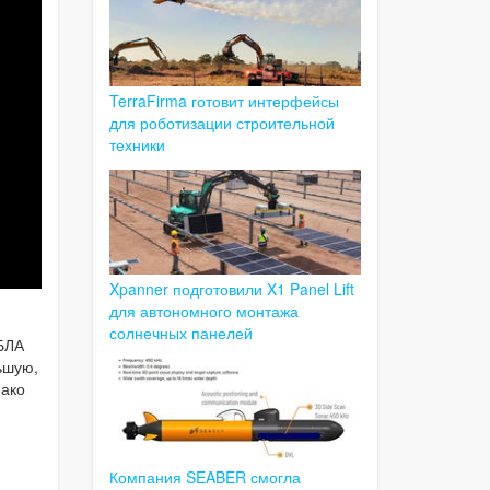
TerraFirma готовит интерфейсы
для роботизации строительной
техники
Xpanner подготовили X1 Panel Lift
для автономного монтажа
солнечных панелей
БЛА
ьшую,
нако
Компания SEABER смогла