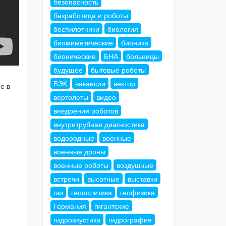
безопасность
безработица и роботы
беспилотники
биология
биомиметические
бионика
бионические
БНА
больницы
будущее
бытовые роботы
БЭК
вакансии
вектор
е в
вертолеты
видео
внедрения роботов
внутритрубная диагностика
водородные
военные
военные дроны
военные роботы
воздушные
встречи
высотные
выставки
газ
геополитика
геофизика
Германия
гигантские
гидроакустика
гидрография