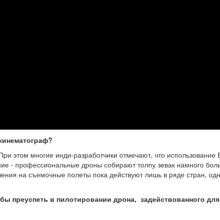
 кинематограф?
При этом многие инди-разработчики отмечают, что использование 
ние - профессиональные дроны собирают толпу зевак намного бол
ения на съемочные полеты пока действуют лишь в ряде стран, од
обы преуспеть в пилотировании дрона, задействованного для