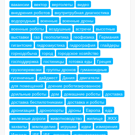
вакансии
вектор
вертолеты
видео
внедрения роботов
внутритрубная диагностика
водородные
военные
военные дроны
военные роботы
воздушные
встречи
высотные
выставки
газ
геополитика
геофизика
Германия
гигантские
гидроакустика
гидрография
глайдеры
горнодобыча
город
городское хозяйство
господдержка
гостиницы
готовка еды
Греция
грузоперевозки
группы дронов
гуманоидные
гусеничные
дайджест
Дания
двигатели
для помещений
доение роботизированное
доильные роботы
дом
домашние роботы
доставка
доставка беспилотниками
доставка и роботы
дронизация
дронопорты
дроны
Европа
еда
железные дороги
животноводство
жилище
ЖКХ
захваты
земледелие
игрушки
идеи
измерения
Израиль
ИИ
ИИ - вкратце
инвентаризация