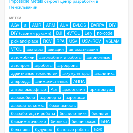
Impossible Metals откроет центр разработки в
Пенсильвании
МЕТКИ
AGV
ai
AMR
ARM
AUV
BVLOS
DARPA
DIY
DIY (своими руками)
DJI
eVTOL
Lely
no-code
pick-and-place
ROV
RPA
USV
USV+ROV
VSLAM
VTOL
аватары
авиация
автоматизация
автомобили
автомобили и роботы
автономные
автопром
агроботы
агродроны
аддитивные технологии
аккумуляторы
аналитика
андроиды
анималистичные
АНПА
антропоморфные
Арт
археология
архитектура
аэромобили
аэропорты
аэротакси
аэрофотосъемка
безопасность
безработица и роботы
беспилотники
биология
биомиметические
бионика
бионические
БНА
больницы
будущее
бытовые роботы
БЭК