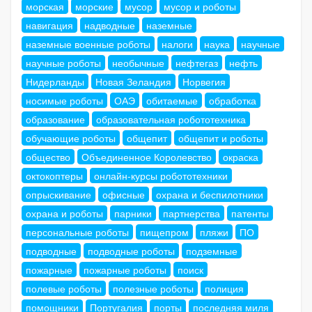
морская
морские
мусор
мусор и роботы
навигация
надводные
наземные
наземные военные роботы
налоги
наука
научные
научные роботы
необычные
нефтегаз
нефть
Нидерланды
Новая Зеландия
Норвегия
носимые роботы
ОАЭ
обитаемые
обработка
образование
образовательная робототехника
обучающие роботы
общепит
общепит и роботы
общество
Объединенное Королевство
окраска
октокоптеры
онлайн-курсы робототехники
опрыскивание
офисные
охрана и беспилотники
охрана и роботы
парники
партнерства
патенты
персональные роботы
пищепром
пляжи
ПО
подводные
подводные роботы
подземные
пожарные
пожарные роботы
поиск
полевые роботы
полезные роботы
полиция
помощники
Португалия
порты
последняя миля