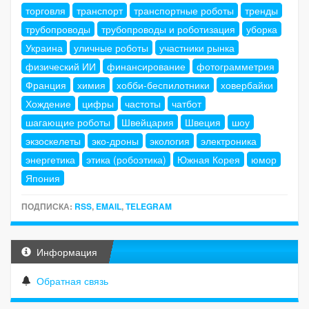
торговля
транспорт
транспортные роботы
тренды
трубопроводы
трубопроводы и роботизация
уборка
Украина
уличные роботы
участники рынка
физический ИИ
финансирование
фотограмметрия
Франция
химия
хобби-беспилотники
ховербайки
Хождение
цифры
частоты
чатбот
шагающие роботы
Швейцария
Швеция
шоу
экзоскелеты
эко-дроны
экология
электроника
энергетика
этика (робоэтика)
Южная Корея
юмор
Япония
ПОДПИСКА:
RSS
,
EMAIL
,
TELEGRAM
Информация
Обратная связь