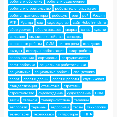
роботы и обучение
роботы и развлечения
роботы и строительство
роботы телеприсутствия
роботы-транспортеры
робошум
рои
рой
Россия
РТК
Руанда
сад
садоводство
сайт RoboTrends.ru
сбор урожая
сборка заказов
сварка
связь
сделки
сельское
сельское хозяйство
сенсоры
сервисные роботы
СИМ
синтез речи
складская
склады
склады и роботизация
смартроботы
соревнования
сортировка
сотрудничество
софт-роботика
социальная робототехника
социальные
социальные роботы
спецтехника
спорт
спорт и дроны
спорт и роботы
спутниковая
стандартизация
статистика
стратегии
строительство
судовождение
судостроение
США
такси
телеком
телеприсутствие
теплицы
теплосети
термины
терроризм
тесты
технологии
технопарки
техносказки
тилтроторы
ТНПА