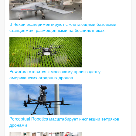
В Чехии экспериментируют с «летающими базовыми
станциями», размещенными на беспилотниках
Powerus готовится к массовому производству
американских аграрных дронов
Perceptual Robotics масштабирует инспекции ветряков
дронами