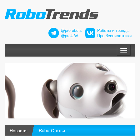
@prorobots
Роботы и тренды
@proUAV
Про беспилотники
Меню
Новости
Robo-Статьи