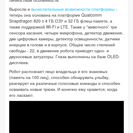
Выросли и
вычислительные возможности платформы
-
теперь она основана на платформе Qualcomm
Snapdragon 820 c 4 ГБ ОЗУ и 32 ГБ флеш-памяти, а
также поддержкой Wi-Fi и LTE. Также у “животного” три
сенсора касания, четыре микрофона, детектор движения,
две цифровых камеры, детектор освещенности, датчики
инерции в голове и в корпусе. Общее число степеней
свободы - 22, в движение робота приводят одно- и
двухосевые актуаторы. Глаза выполнены на базе OLED-
дисплеев.
Робот распознает лицо владельца и его знакомых
(память на 100 лиц), способен обнаружить улыбку,
реагирует на различные голосовые команды и способен
осваивать новые трюки. И конечно ему нравится, когда
его ласкают.