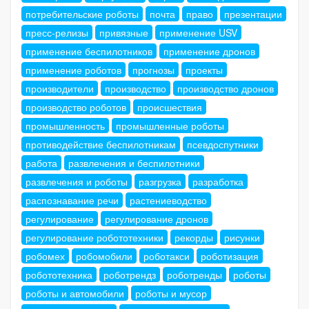
потребительские роботы
почта
право
презентации
пресс-релизы
привязные
применение USV
применение беспилотников
применение дронов
применение роботов
прогнозы
проекты
производители
производство
производство дронов
производство роботов
происшествия
промышленность
промышленные роботы
противодействие беспилотникам
псевдоспутники
работа
развлечения и беспилотники
развлечения и роботы
разгрузка
разработка
распознавание речи
растениеводство
регулирование
регулирование дронов
регулирование робототехники
рекорды
рисунки
робомех
робомобили
роботакси
роботизация
робототехника
роботрендз
роботренды
роботы
роботы и автомобили
роботы и мусор