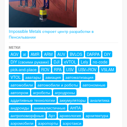
Impossible Metals откроет центр разработки в
Пенсильвании
МЕТКИ
AGV
ai
AMR
ARM
AUV
BVLOS
DARPA
DIY
DIY (своими руками)
DJI
eVTOL
Lely
no-code
pick-and-place
ROV
RPA
USV
USV+ROV
VSLAM
VTOL
аватары
авиация
автоматизация
автомобили
автомобили и роботы
автономные
автопром
агроботы
агродроны
аддитивные технологии
аккумуляторы
аналитика
андроиды
анималистичные
АНПА
антропоморфные
Арт
археология
архитектура
аэромобили
аэропорты
аэротакси