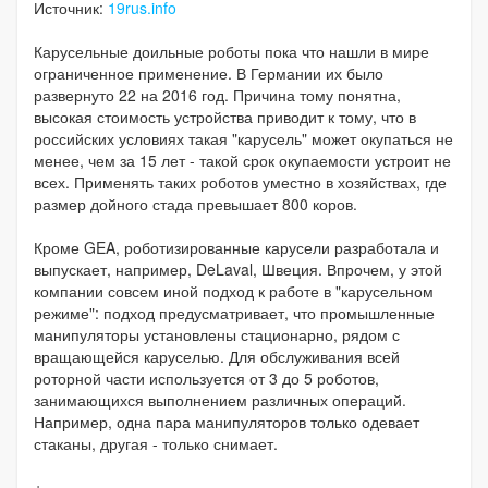
Источник:
19rus.info
Карусельные доильные роботы пока что нашли в мире
ограниченное применение. В Германии их было
развернуто 22 на 2016 год. Причина тому понятна,
высокая стоимость устройства приводит к тому, что в
российских условиях такая "карусель" может окупаться не
менее, чем за 15 лет - такой срок окупаемости устроит не
всех. Применять таких роботов уместно в хозяйствах, где
размер дойного стада превышает 800 коров.
Кроме GEA, роботизированные карусели разработала и
выпускает, например, DeLaval, Швеция. Впрочем, у этой
компании совсем иной подход к работе в "карусельном
режиме": подход предусматривает, что промышленные
манипуляторы установлены стационарно, рядом с
вращающейся каруселью. Для обслуживания всей
роторной части используется от 3 до 5 роботов,
занимающихся выполнением различных операций.
Например, одна пара манипуляторов только одевает
стаканы, другая - только снимает.
+