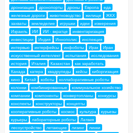
дронизация
дронопорты
дроны
Европа
еда
железные дороги
животноводство
жилище
ЖКХ
захваты
земледелие
игрушки
идеи
измерения
Израиль
ИИ
ИИ - вкратце
инвентаризация
инвестиции
Индия
Иннополис
инспекция
интервью
интерфейсы
инфоботы
Ирак
Иран
искусственный интеллект
испытания
исследования
история
Италия
Казахстан
как заработать
Канада
катера
квадрупеды
кейсы
киборгизация
кино
Китай
коботы
коллаборативные роботы
колонки
комбинированные
коммунальное хозяйство
компании
компоненты
конвертопланы
конкурсы
конспекты
конструкторы
концепты
кооперативные роботы
космос
культура
курьезы
курьеры
лабораторные роботы
Латвия
лесоустройство
летающие
лизинг
линки