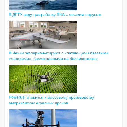
В ДГТУ ведут разработку БНА с жестким парусом
В Чехии экспериментируют с «летающими базовыми
станциями», размещенными на беспилотниках
Powerus готовится к массовому производству
американских аграрных дронов