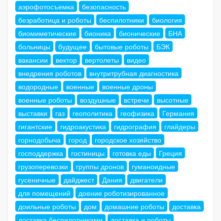
аэрофотосъемка
безопасность
безработица и роботы
беспилотники
биология
биомиметические
бионика
бионические
БНА
больницы
будущее
бытовые роботы
БЭК
вакансии
вектор
вертолеты
видео
внедрения роботов
внутритрубная диагностика
водородные
военные
военные дроны
военные роботы
воздушные
встречи
высотные
выставки
газ
геополитика
геофизика
Германия
гигантские
гидроакустика
гидрография
глайдеры
горнодобыча
город
городское хозяйство
господдержка
гостиницы
готовка еды
Греция
грузоперевозки
группы дронов
гуманоидные
гусеничные
дайджест
Дания
двигатели
для помещений
доение роботизированное
доильные роботы
дом
домашние роботы
доставка
доставка беспилотниками
доставка и роботы