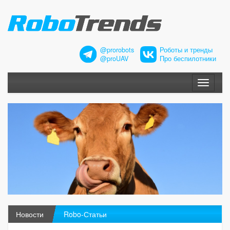
@prorobots
Роботы и тренды
@proUAV
Про беспилотники
Меню
Новости
Robo-Статьи