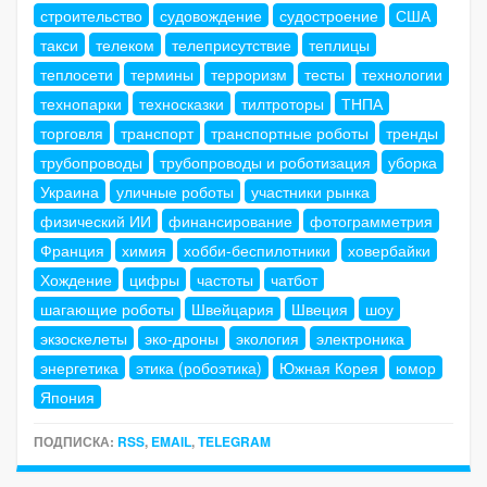
строительство
судовождение
судостроение
США
такси
телеком
телеприсутствие
теплицы
теплосети
термины
терроризм
тесты
технологии
технопарки
техносказки
тилтроторы
ТНПА
торговля
транспорт
транспортные роботы
тренды
трубопроводы
трубопроводы и роботизация
уборка
Украина
уличные роботы
участники рынка
физический ИИ
финансирование
фотограмметрия
Франция
химия
хобби-беспилотники
ховербайки
Хождение
цифры
частоты
чатбот
шагающие роботы
Швейцария
Швеция
шоу
экзоскелеты
эко-дроны
экология
электроника
энергетика
этика (робоэтика)
Южная Корея
юмор
Япония
ПОДПИСКА:
RSS
,
EMAIL
,
TELEGRAM