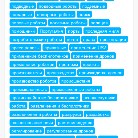
подводные
подводные роботы
подземные
пожарные
пожарные роботы
поиск
полевые роботы
полезные роботы
полиция
помощники
Португалия
порты
последняя миля
потребительские роботы
почта
право
презентации
пресс-релизы
привязные
применение USV
применение беспилотников
применение дронов
применение роботов
прогнозы
проекты
производители
производство
производство дронов
производство роботов
происшествия
промышленность
промышленные роботы
противодействие беспилотникам
псевдоспутники
работа
развлечения и беспилотники
развлечения и роботы
разгрузка
разработка
распознавание речи
растениеводство
регулирование
регулирование дронов