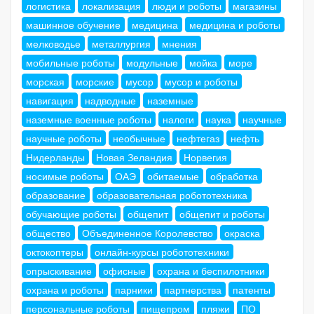
логистика
локализация
люди и роботы
магазины
машинное обучение
медицина
медицина и роботы
мелководье
металлургия
мнения
мобильные роботы
модульные
мойка
море
морская
морские
мусор
мусор и роботы
навигация
надводные
наземные
наземные военные роботы
налоги
наука
научные
научные роботы
необычные
нефтегаз
нефть
Нидерланды
Новая Зеландия
Норвегия
носимые роботы
ОАЭ
обитаемые
обработка
образование
образовательная робототехника
обучающие роботы
общепит
общепит и роботы
общество
Объединенное Королевство
окраска
октокоптеры
онлайн-курсы робототехники
опрыскивание
офисные
охрана и беспилотники
охрана и роботы
парники
партнерства
патенты
персональные роботы
пищепром
пляжи
ПО