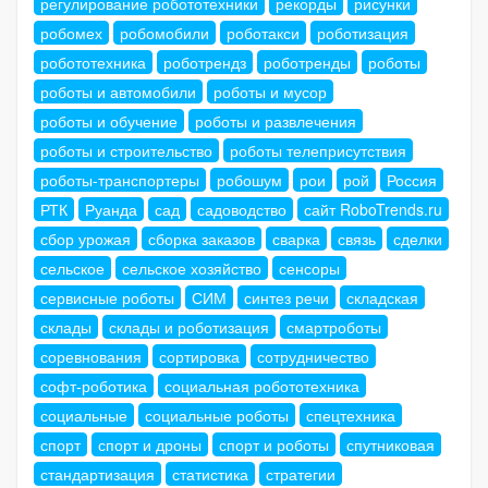
регулирование робототехники
рекорды
рисунки
робомех
робомобили
роботакси
роботизация
робототехника
роботрендз
роботренды
роботы
роботы и автомобили
роботы и мусор
роботы и обучение
роботы и развлечения
роботы и строительство
роботы телеприсутствия
роботы-транспортеры
робошум
рои
рой
Россия
РТК
Руанда
сад
садоводство
сайт RoboTrends.ru
сбор урожая
сборка заказов
сварка
связь
сделки
сельское
сельское хозяйство
сенсоры
сервисные роботы
СИМ
синтез речи
складская
склады
склады и роботизация
смартроботы
соревнования
сортировка
сотрудничество
софт-роботика
социальная робототехника
социальные
социальные роботы
спецтехника
спорт
спорт и дроны
спорт и роботы
спутниковая
стандартизация
статистика
стратегии