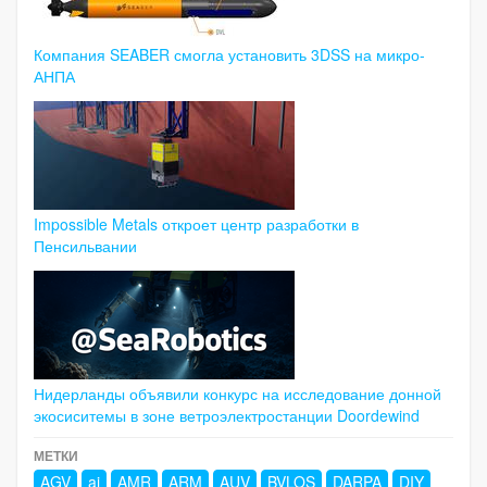
Компания SEABER смогла установить 3DSS на микро-
АНПА
Impossible Metals откроет центр разработки в
Пенсильвании
Нидерланды объявили конкурс на исследование донной
экосиситемы в зоне ветроэлектростанции Doordewind
МЕТКИ
AGV
ai
AMR
ARM
AUV
BVLOS
DARPA
DIY