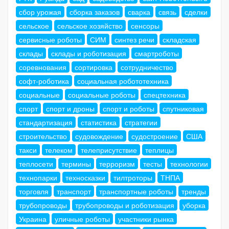
сбор урожая
сборка заказов
сварка
связь
сделки
сельское
сельское хозяйство
сенсоры
сервисные роботы
СИМ
синтез речи
складская
склады
склады и роботизация
смартроботы
соревнования
сортировка
сотрудничество
софт-роботика
социальная робототехника
социальные
социальные роботы
спецтехника
спорт
спорт и дроны
спорт и роботы
спутниковая
стандартизация
статистика
стратегии
строительство
судовождение
судостроение
США
такси
телеком
телеприсутствие
теплицы
теплосети
термины
терроризм
тесты
технологии
технопарки
техносказки
тилтроторы
ТНПА
торговля
транспорт
транспортные роботы
тренды
трубопроводы
трубопроводы и роботизация
уборка
Украина
уличные роботы
участники рынка