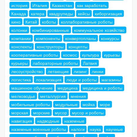
история
Италия
Казахстан
как заработать
Канада
катера
квадрупеды
кейсы
киборгизация
кино
Китай
коботы
коллаборативные роботы
колонки
комбинированные
коммунальное хозяйство
компании
компоненты
конвертопланы
конкурсы
конспекты
конструкторы
концепты
кооперативные роботы
космос
культура
курьезы
курьеры
лабораторные роботы
Латвия
лесоустройство
летающие
лизинг
линки
логистика
локализация
люди и роботы
магазины
машинное обучение
медицина
медицина и роботы
мелководье
металлургия
мнения
мобильные роботы
модульные
мойка
море
морская
морские
мусор
мусор и роботы
навигация
надводные
наземные
наземные военные роботы
налоги
наука
научные