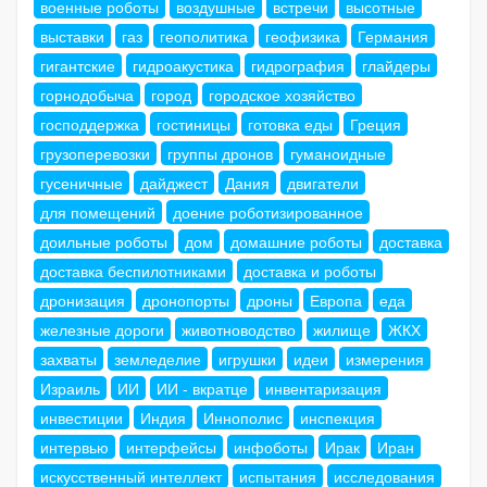
военные роботы
воздушные
встречи
высотные
выставки
газ
геополитика
геофизика
Германия
гигантские
гидроакустика
гидрография
глайдеры
горнодобыча
город
городское хозяйство
господдержка
гостиницы
готовка еды
Греция
грузоперевозки
группы дронов
гуманоидные
гусеничные
дайджест
Дания
двигатели
для помещений
доение роботизированное
доильные роботы
дом
домашние роботы
доставка
доставка беспилотниками
доставка и роботы
дронизация
дронопорты
дроны
Европа
еда
железные дороги
животноводство
жилище
ЖКХ
захваты
земледелие
игрушки
идеи
измерения
Израиль
ИИ
ИИ - вкратце
инвентаризация
инвестиции
Индия
Иннополис
инспекция
интервью
интерфейсы
инфоботы
Ирак
Иран
искусственный интеллект
испытания
исследования