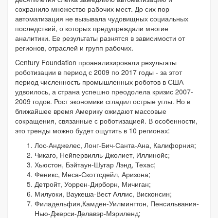
сохранило множество рабочих мест. До сих пор
автоматизация не вызывала чудовищных социальных
последствий, о которых предупреждали многие
аналитики. Ее результаты разнятся в зависимости от
регионов, отраслей и групп рабочих.
Century Foundation проанализировали результаты
роботизации в период с 2009 по 2017 годы - за этот
период численность промышленных роботов в США
удвоилось, а страна успешно преодолела кризис 2007-
2009 годов. Рост экономики сгладил острые углы. Но в
ближайшее время Америку ожидают массовые
сокращения, связанные с роботизацией. В особенности,
это тренды можно будет ощутить в 10 регионах:
Лос-Анджелес, Лонг-Бич-Санта-Ана, Калифорния;
Чикаго, Нейпервилль-Джолиет, Иллинойс;
Хьюстон, Бэйтаун-Шугар Лэнд, Техас;
Феникс, Меса-Скоттсдейл, Аризона;
Детройт, Уоррен-Дирборн, Мичиган;
Милуоки, Ваукеша-Вест Аллис, Висконсин;
Филадельфия,Камден-Уилмингтон, Пенсильвания-
Нью-Джерси-Делавэр-Мэриленд;