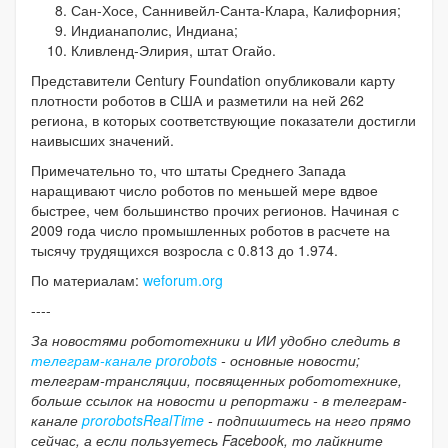
Сан-Хосе, Саннивейл-Санта-Клара, Калифорния;
Индианаполис, Индиана;
Кливленд-Элирия, штат Огайо.
Представители Century Foundation опубликовали карту
плотности роботов в США и разметили на ней 262
региона, в которых соответствующие показатели достигли
наивысших значений.
Примечательно то, что штаты Среднего Запада
наращивают число роботов по меньшей мере вдвое
быстрее, чем большинство прочих регионов. Начиная с
2009 года число промышленных роботов в расчете на
тысячу трудящихся возросла с 0.813 до 1.974.
По материалам:
weforum.org
----
За новостями робототехники и ИИ удобно следить в
телеграм-канале prorobots
- основные новости;
телеграм-трансляции, посвященных робототехнике,
больше ссылок на новости и репортажи - в телеграм-
канале
prorobotsRealTime
- подпишитесь на него прямо
сейчас, а если пользуетесь Facebook, то лайкните