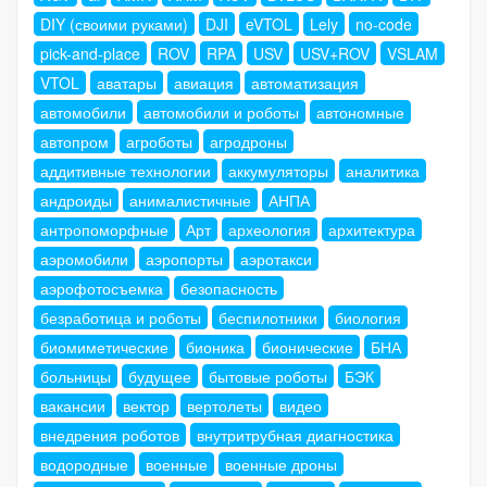
DIY (своими руками)
DJI
eVTOL
Lely
no-code
pick-and-place
ROV
RPA
USV
USV+ROV
VSLAM
VTOL
аватары
авиация
автоматизация
автомобили
автомобили и роботы
автономные
автопром
агроботы
агродроны
аддитивные технологии
аккумуляторы
аналитика
андроиды
анималистичные
АНПА
антропоморфные
Арт
археология
архитектура
аэромобили
аэропорты
аэротакси
аэрофотосъемка
безопасность
безработица и роботы
беспилотники
биология
биомиметические
бионика
бионические
БНА
больницы
будущее
бытовые роботы
БЭК
вакансии
вектор
вертолеты
видео
внедрения роботов
внутритрубная диагностика
водородные
военные
военные дроны