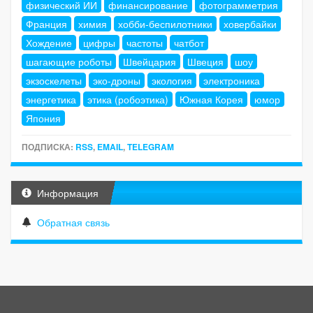
физический ИИ
финансирование
фотограмметрия
Франция
химия
хобби-беспилотники
ховербайки
Хождение
цифры
частоты
чатбот
шагающие роботы
Швейцария
Швеция
шоу
экзоскелеты
эко-дроны
экология
электроника
энергетика
этика (робоэтика)
Южная Корея
юмор
Япония
ПОДПИСКА:
RSS
,
EMAIL
,
TELEGRAM
Информация
Обратная связь