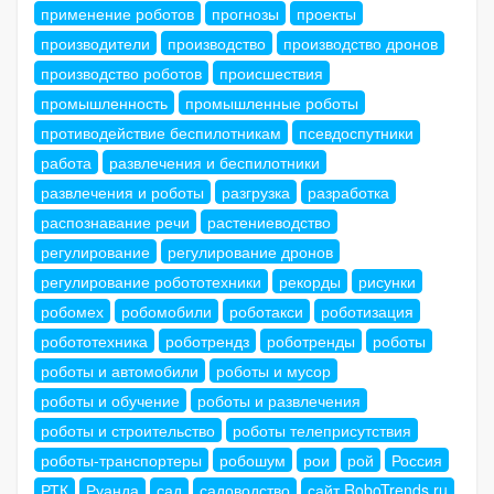
применение роботов
прогнозы
проекты
производители
производство
производство дронов
производство роботов
происшествия
промышленность
промышленные роботы
противодействие беспилотникам
псевдоспутники
работа
развлечения и беспилотники
развлечения и роботы
разгрузка
разработка
распознавание речи
растениеводство
регулирование
регулирование дронов
регулирование робототехники
рекорды
рисунки
робомех
робомобили
роботакси
роботизация
робототехника
роботрендз
роботренды
роботы
роботы и автомобили
роботы и мусор
роботы и обучение
роботы и развлечения
роботы и строительство
роботы телеприсутствия
роботы-транспортеры
робошум
рои
рой
Россия
РТК
Руанда
сад
садоводство
сайт RoboTrends.ru