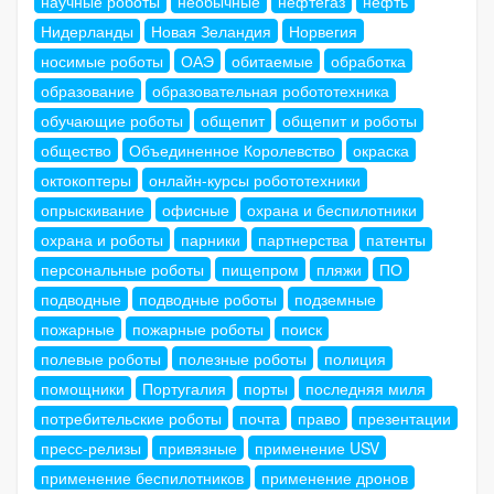
научные роботы
необычные
нефтегаз
нефть
Нидерланды
Новая Зеландия
Норвегия
носимые роботы
ОАЭ
обитаемые
обработка
образование
образовательная робототехника
обучающие роботы
общепит
общепит и роботы
общество
Объединенное Королевство
окраска
октокоптеры
онлайн-курсы робототехники
опрыскивание
офисные
охрана и беспилотники
охрана и роботы
парники
партнерства
патенты
персональные роботы
пищепром
пляжи
ПО
подводные
подводные роботы
подземные
пожарные
пожарные роботы
поиск
полевые роботы
полезные роботы
полиция
помощники
Португалия
порты
последняя миля
потребительские роботы
почта
право
презентации
пресс-релизы
привязные
применение USV
применение беспилотников
применение дронов