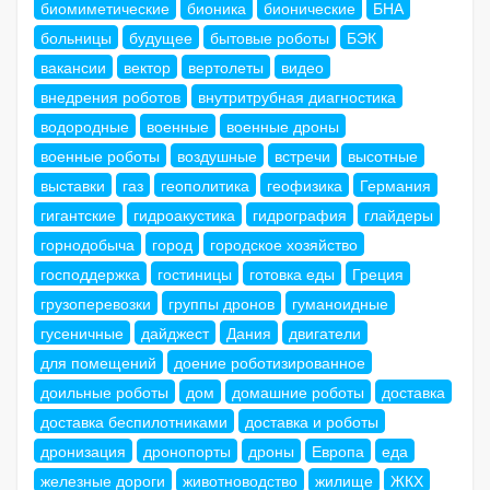
биомиметические
бионика
бионические
БНА
больницы
будущее
бытовые роботы
БЭК
вакансии
вектор
вертолеты
видео
внедрения роботов
внутритрубная диагностика
водородные
военные
военные дроны
военные роботы
воздушные
встречи
высотные
выставки
газ
геополитика
геофизика
Германия
гигантские
гидроакустика
гидрография
глайдеры
горнодобыча
город
городское хозяйство
господдержка
гостиницы
готовка еды
Греция
грузоперевозки
группы дронов
гуманоидные
гусеничные
дайджест
Дания
двигатели
для помещений
доение роботизированное
доильные роботы
дом
домашние роботы
доставка
доставка беспилотниками
доставка и роботы
дронизация
дронопорты
дроны
Европа
еда
железные дороги
животноводство
жилище
ЖКХ