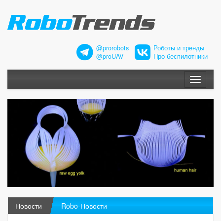
@prorobots
Роботы и тренды
@proUAV
Про беспилотники
Меню
Новости
Robo-Новости