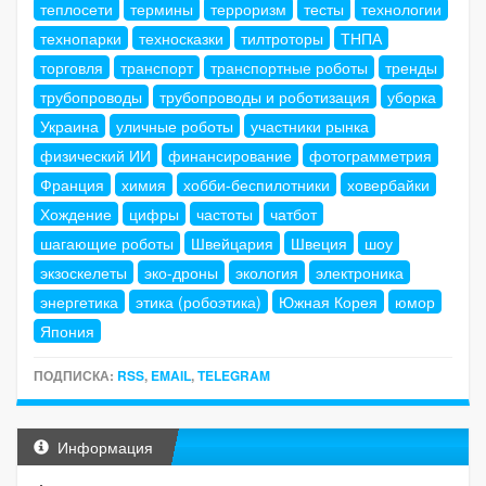
теплосети
термины
терроризм
тесты
технологии
технопарки
техносказки
тилтроторы
ТНПА
торговля
транспорт
транспортные роботы
тренды
трубопроводы
трубопроводы и роботизация
уборка
Украина
уличные роботы
участники рынка
физический ИИ
финансирование
фотограмметрия
Франция
химия
хобби-беспилотники
ховербайки
Хождение
цифры
частоты
чатбот
шагающие роботы
Швейцария
Швеция
шоу
экзоскелеты
эко-дроны
экология
электроника
энергетика
этика (робоэтика)
Южная Корея
юмор
Япония
ПОДПИСКА:
RSS
,
EMAIL
,
TELEGRAM
Информация