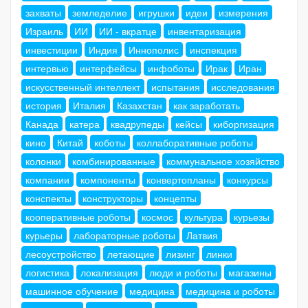
захваты
земледелие
игрушки
идеи
измерения
Израиль
ИИ
ИИ - вкратце
инвентаризация
инвестиции
Индия
Иннополис
инспекция
интервью
интерфейсы
инфоботы
Ирак
Иран
искусственный интеллект
испытания
исследования
история
Италия
Казахстан
как заработать
Канада
катера
квадрупеды
кейсы
киборгизация
кино
Китай
коботы
коллаборативные роботы
колонки
комбинированные
коммунальное хозяйство
компании
компоненты
конвертопланы
конкурсы
конспекты
конструкторы
концепты
кооперативные роботы
космос
культура
курьезы
курьеры
лабораторные роботы
Латвия
лесоустройство
летающие
лизинг
линки
логистика
локализация
люди и роботы
магазины
машинное обучение
медицина
медицина и роботы