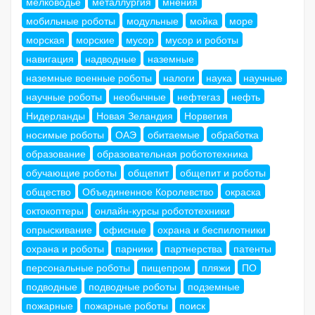
мелководье
металлургия
мнения
мобильные роботы
модульные
мойка
море
морская
морские
мусор
мусор и роботы
навигация
надводные
наземные
наземные военные роботы
налоги
наука
научные
научные роботы
необычные
нефтегаз
нефть
Нидерланды
Новая Зеландия
Норвегия
носимые роботы
ОАЭ
обитаемые
обработка
образование
образовательная робототехника
обучающие роботы
общепит
общепит и роботы
общество
Объединенное Королевство
окраска
октокоптеры
онлайн-курсы робототехники
опрыскивание
офисные
охрана и беспилотники
охрана и роботы
парники
партнерства
патенты
персональные роботы
пищепром
пляжи
ПО
подводные
подводные роботы
подземные
пожарные
пожарные роботы
поиск