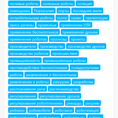
полевые роботы
полезные роботы
полиция
помощники
Португалия
порты
последняя миля
потребительские роботы
почта
право
презентации
пресс-релизы
привязные
применение USV
применение беспилотников
применение дронов
применение роботов
прогнозы
проекты
производители
производство
производство дронов
производство роботов
происшествия
промышленность
промышленные роботы
противодействие беспилотникам
псевдоспутники
работа
развлечения и беспилотники
развлечения и роботы
разгрузка
разработка
распознавание речи
растениеводство
регулирование
регулирование дронов
регулирование робототехники
рекорды
рисунки
робомех
робомобили
роботакси
роботизация
робототехника
роботрендз
роботренды
роботы