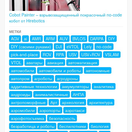
Cobot Painter – взрывозащищенный покрасочный no-code
кобот от Hirebotics
МЕТКИ
AGV
ai
AMR
ARM
AUV
BVLOS
DARPA
DIY
DIY (своими руками)
DJI
eVTOL
Lely
no-code
pick-and-place
ROV
RPA
USV
USV+ROV
VSLAM
VTOL
аватары
авиация
автоматизация
автомобили
автомобили и роботы
автономные
автопром
агроботы
агродроны
аддитивные технологии
аккумуляторы
аналитика
андроиды
анималистичные
АНПА
антропоморфные
Арт
археология
архитектура
аэромобили
аэропорты
аэротакси
аэрофотосъемка
безопасность
безработица и роботы
беспилотники
биология