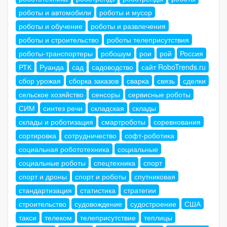
роботы и автомобили
роботы и мусор
роботы и обучение
роботы и развлечения
роботы и строительство
роботы телеприсутствия
роботы-транспортеры
робошум
рои
рой
Россия
РТК
Руанда
сад
садоводство
сайт RoboTrends.ru
сбор урожая
сборка заказов
сварка
связь
сделки
сельское хозяйство
сенсоры
сервисные роботы
СИМ
синтез речи
складская
склады
склады и роботизация
смартроботы
соревнования
сортировка
сотрудничество
софт-роботика
социальная робототехника
социальные
социальные роботы
спецтехника
спорт
спорт и дроны
спорт и роботы
спутниковая
стандартизация
статистика
стратегии
строительство
судовождение
судостроение
США
такси
телеком
телеприсутствие
теплицы