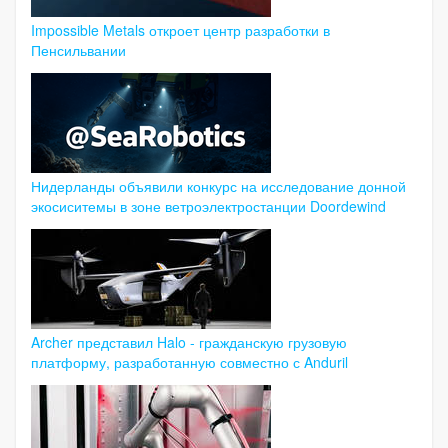
Impossible Metals откроет центр разработки в
Пенсильвании
Нидерланды объявили конкурс на исследование донной
экосиситемы в зоне ветроэлектростанции Doordewind
Archer представил Halo - гражданскую грузовую
платформу, разработанную совместно с Anduril