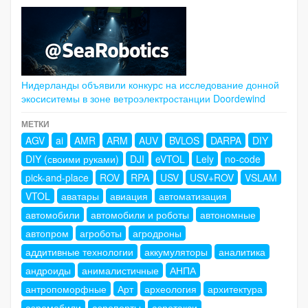
Нидерланды объявили конкурс на исследование донной
экосиситемы в зоне ветроэлектростанции Doordewind
МЕТКИ
AGV
ai
AMR
ARM
AUV
BVLOS
DARPA
DIY
DIY (своими руками)
DJI
eVTOL
Lely
no-code
pick-and-place
ROV
RPA
USV
USV+ROV
VSLAM
VTOL
аватары
авиация
автоматизация
автомобили
автомобили и роботы
автономные
автопром
агроботы
агродроны
аддитивные технологии
аккумуляторы
аналитика
андроиды
анималистичные
АНПА
антропоморфные
Арт
археология
архитектура
аэромобили
аэропорты
аэротакси