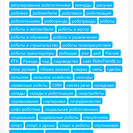
регулирование робототехники
рекорды
рисунки
робомех
робомобили
роботакси
роботизация
робототехника
роботрендз
роботренды
роботы
роботы и автомобили
роботы и мусор
роботы и обучение
роботы и развлечения
роботы и строительство
роботы телеприсутствия
роботы-транспортеры
робошум
рои
рой
Россия
РТК
Руанда
сад
садоводство
сайт RoboTrends.ru
сбор урожая
сборка заказов
сварка
связь
сделки
сельское
сельское хозяйство
сенсоры
сервисные роботы
СИМ
синтез речи
складская
склады
склады и роботизация
смартроботы
соревнования
сортировка
сотрудничество
софт-роботика
социальная робототехника
социальные
социальные роботы
спецтехника
спорт
спорт и дроны
спорт и роботы
спутниковая
стандартизация
статистика
стратегии