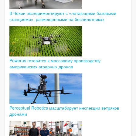
В Чехии экспериментируют с «летающими базовыми
станциями», размещенными на беспилотниках
Powerus готовится к массовому производству
американских аграрных дронов
Perceptual Robotics масштабирует инспекции ветряков
дронами