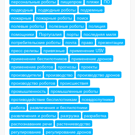
персональные роботы
пищепром
пляжи
ПО
подводные
подводные роботы
подземные
пожарные
пожарные роботы
поиск
полевые роботы
полезные роботы
полиция
помощники
Португалия
порты
последняя миля
потребительские роботы
почта
право
презентации
пресс-релизы
привязные
применение USV
применение беспилотников
применение дронов
применение роботов
прогнозы
проекты
производители
производство
производство дронов
производство роботов
происшествия
промышленность
промышленные роботы
противодействие беспилотникам
псевдоспутники
работа
развлечения и беспилотники
развлечения и роботы
разгрузка
разработка
распознавание речи
растениеводство
регулирование
регулирование дронов