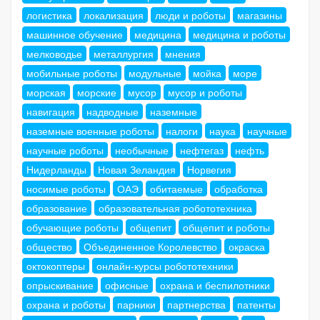
логистика
локализация
люди и роботы
магазины
машинное обучение
медицина
медицина и роботы
мелководье
металлургия
мнения
мобильные роботы
модульные
мойка
море
морская
морские
мусор
мусор и роботы
навигация
надводные
наземные
наземные военные роботы
налоги
наука
научные
научные роботы
необычные
нефтегаз
нефть
Нидерланды
Новая Зеландия
Норвегия
носимые роботы
ОАЭ
обитаемые
обработка
образование
образовательная робототехника
обучающие роботы
общепит
общепит и роботы
общество
Объединенное Королевство
окраска
октокоптеры
онлайн-курсы робототехники
опрыскивание
офисные
охрана и беспилотники
охрана и роботы
парники
партнерства
патенты