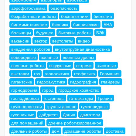
аэрофотосъемка
безопасность
безработица и роботы
беспилотники
биология
биомиметические
бионика
бионические
БНА
больницы
будущее
бытовые роботы
БЭК
вакансии
вектор
вертолеты
видео
внедрения роботов
внутритрубная диагностика
водородные
военные
военные дроны
военные роботы
воздушные
встречи
высотные
выставки
газ
геополитика
геофизика
Германия
гигантские
гидроакустика
гидрография
глайдеры
горнодобыча
город
городское хозяйство
господдержка
гостиницы
готовка еды
Греция
грузоперевозки
группы дронов
гуманоидные
гусеничные
дайджест
Дания
двигатели
для помещений
доение роботизированное
доильные роботы
дом
домашние роботы
доставка