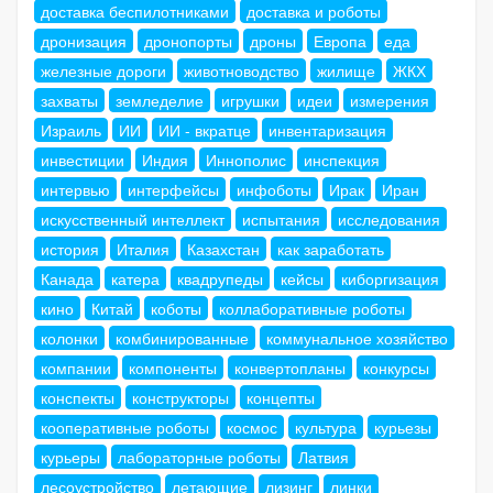
доставка беспилотниками
доставка и роботы
дронизация
дронопорты
дроны
Европа
еда
железные дороги
животноводство
жилище
ЖКХ
захваты
земледелие
игрушки
идеи
измерения
Израиль
ИИ
ИИ - вкратце
инвентаризация
инвестиции
Индия
Иннополис
инспекция
интервью
интерфейсы
инфоботы
Ирак
Иран
искусственный интеллект
испытания
исследования
история
Италия
Казахстан
как заработать
Канада
катера
квадрупеды
кейсы
киборгизация
кино
Китай
коботы
коллаборативные роботы
колонки
комбинированные
коммунальное хозяйство
компании
компоненты
конвертопланы
конкурсы
конспекты
конструкторы
концепты
кооперативные роботы
космос
культура
курьезы
курьеры
лабораторные роботы
Латвия
лесоустройство
летающие
лизинг
линки