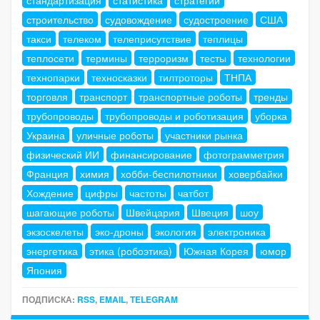
строительство
судовождение
судостроение
США
такси
телеком
телеприсутствие
теплицы
теплосети
термины
терроризм
тесты
технологии
технопарки
техносказки
тилтроторы
ТНПА
торговля
транспорт
транспортные роботы
тренды
трубопроводы
трубопроводы и роботизация
уборка
Украина
уличные роботы
участники рынка
физический ИИ
финансирование
фотограмметрия
Франция
химия
хобби-беспилотники
ховербайки
Хождение
цифры
частоты
чатбот
шагающие роботы
Швейцария
Швеция
шоу
экзоскелеты
эко-дроны
экология
электроника
энергетика
этика (робоэтика)
Южная Корея
юмор
Япония
ПОДПИСКА:
RSS
,
EMAIL
,
TELEGRAM