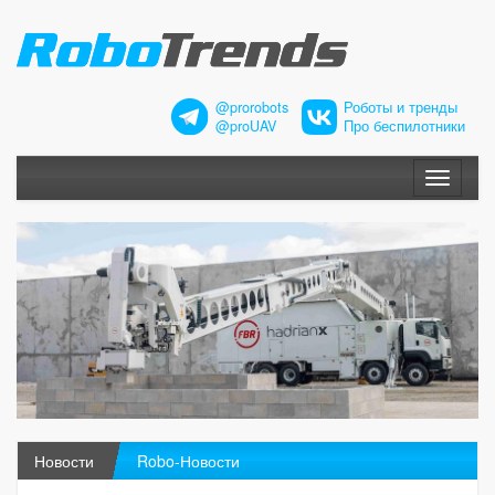
@prorobots
Роботы и тренды
@proUAV
Про беспилотники
Меню
Новости
Robo-Новости