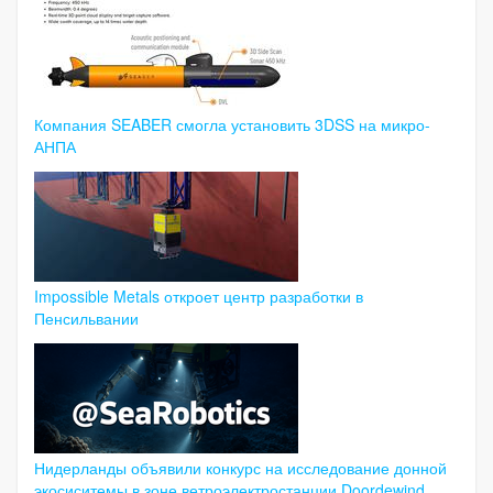
Компания SEABER смогла установить 3DSS на микро-
АНПА
Impossible Metals откроет центр разработки в
Пенсильвании
Нидерланды объявили конкурс на исследование донной
экосиситемы в зоне ветроэлектростанции Doordewind