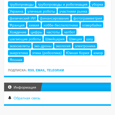
трубопроводы
трубопроводы и роботизация
уборка
Украина
уличные роботы
участники рынка
физический ИИ
финансирование
фотограмметрия
Франция
химия
хобби-беспилотники
ховербайки
Хождение
цифры
частоты
чатбот
шагающие роботы
Швейцария
Швеция
шоу
экзоскелеты
эко-дроны
экология
электроника
энергетика
этика (робоэтика)
Южная Корея
юмор
Япония
ПОДПИСКА:
RSS
,
EMAIL
,
TELEGRAM
Информация
Обратная связь