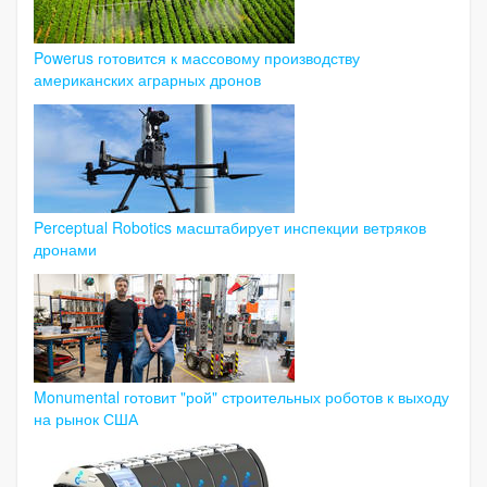
Powerus готовится к массовому производству
американских аграрных дронов
Perceptual Robotics масштабирует инспекции ветряков
дронами
Monumental готовит "рой" строительных роботов к выходу
на рынок США