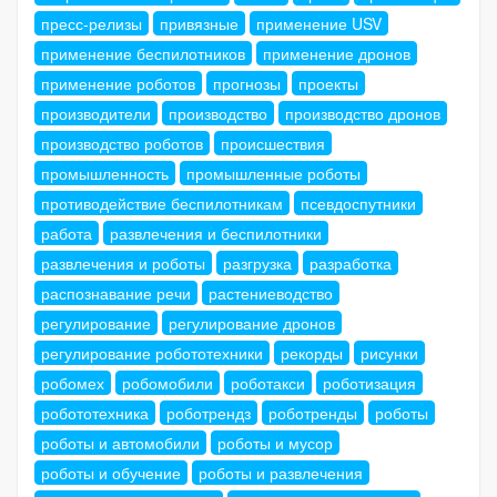
пресс-релизы
привязные
применение USV
применение беспилотников
применение дронов
применение роботов
прогнозы
проекты
производители
производство
производство дронов
производство роботов
происшествия
промышленность
промышленные роботы
противодействие беспилотникам
псевдоспутники
работа
развлечения и беспилотники
развлечения и роботы
разгрузка
разработка
распознавание речи
растениеводство
регулирование
регулирование дронов
регулирование робототехники
рекорды
рисунки
робомех
робомобили
роботакси
роботизация
робототехника
роботрендз
роботренды
роботы
роботы и автомобили
роботы и мусор
роботы и обучение
роботы и развлечения