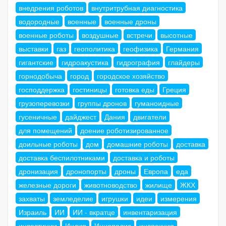
внедрения роботов
внутритрубная диагностика
водородные
военные
военные дроны
военные роботы
воздушные
встречи
высотные
выставки
газ
геополитика
геофизика
Германия
гигантские
гидроакустика
гидрография
глайдеры
горнодобыча
город
городское хозяйство
господдержка
гостиницы
готовка еды
Греция
грузоперевозки
группы дронов
гуманоидные
гусеничные
дайджест
Дания
двигатели
для помещений
доение роботизированное
доильные роботы
дом
домашние роботы
доставка
доставка беспилотниками
доставка и роботы
дронизация
дронопорты
дроны
Европа
еда
железные дороги
животноводство
жилище
ЖКХ
захваты
земледелие
игрушки
идеи
измерения
Израиль
ИИ
ИИ - вкратце
инвентаризация
инвестиции
Индия
Иннополис
инспекция