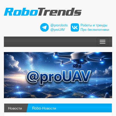
@prorobots
Роботы и тренды
@proUAV
Про беспилотники
Меню
Новости
Robo-Новости