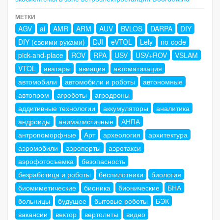
МЕТКИ
AGV
ai
AMR
ARM
AUV
BVLOS
DARPA
DIY
DIY (своими руками)
DJI
eVTOL
Lely
no-code
pick-and-place
ROV
RPA
USV
USV+ROV
VSLAM
VTOL
аватары
авиация
автоматизация
автомобили
автомобили и роботы
автономные
автопром
агроботы
агродроны
аддитивные технологии
аккумуляторы
аналитика
андроиды
анималистичные
АНПА
антропоморфные
Арт
археология
архитектура
аэромобили
аэропорты
аэротакси
аэрофотосъемка
безопасность
безработица и роботы
беспилотники
биология
биомиметические
бионика
бионические
БНА
больницы
будущее
бытовые роботы
БЭК
вакансии
вектор
вертолеты
видео