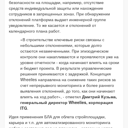
безопасности на площадки, например, отсутствие
средств индивидуальной защиты или нахождение
сотрудников в запрещенных зонах. При обнаружении
отклонений платформа выдает инженерной группе
уведомление. То же касается и отклонений от
календарного плана работ.
«В строительстве ключевые риски связаны с
небольшими отклонениями, которые долго
остаются незамеченными. При эпизодическом
контроле они накапливаются и проявляются уже на
уровне отчетности - когда начинают влиять на сроки
и бюджет проекта. В результате управленческие
решения принимаются с задержкой. Концепция
Wheelies направлена на снижение таких рисков за
счет непрерывного мониторинга и более раннего
выявления отклонений, до того, как они начинают
влиять на ход работ», - отметил
Дмитрий Кузьма,
генеральный директор Wheelies, корпорация
ITG
.
Идея применения БЛА для облета стройплощадки,
карьера и т.п. для автоматизированного мониторинга
работ и состояния дел на площадке - совсем не новая.