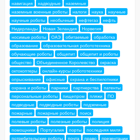
навигация
надводные
наземные
наземные военные роботы
налоги
наука
научные
научные роботы
необычные
нефтегаз
нефть
Нидерланды
Новая Зеландия
Норвегия
носимые роботы
ОАЭ
обитаемые
обработка
образование
образовательная робототехника
обучающие роботы
общепит
общепит и роботы
общество
Объединенное Королевство
окраска
октокоптеры
онлайн-курсы робототехники
опрыскивание
офисные
охрана и беспилотники
охрана и роботы
парники
партнерства
патенты
персональные роботы
пищепром
пляжи
ПО
подводные
подводные роботы
подземные
пожарные
пожарные роботы
поиск
полевые роботы
полезные роботы
полиция
помощники
Португалия
порты
последняя миля
потребительские роботы
почта
право
презентации