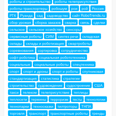
роботы и строительство
роботы телеприсутствия
роботы-транспортеры
робошум
рои
рой
Россия
РТК
Руанда
сад
садоводство
сайт RoboTrends.ru
сбор урожая
сборка заказов
сварка
связь
сделки
сельское
сельское хозяйство
сенсоры
сервисные роботы
СИМ
синтез речи
складская
склады
склады и роботизация
смартроботы
соревнования
сортировка
сотрудничество
софт-роботика
социальная робототехника
социальные
социальные роботы
спецтехника
спорт
спорт и дроны
спорт и роботы
спутниковая
стандартизация
статистика
стратегии
строительство
судовождение
судостроение
США
такси
телеком
телеприсутствие
теплицы
теплосети
термины
терроризм
тесты
технологии
технопарки
техносказки
тилтроторы
ТНПА
торговля
транспорт
транспортные роботы
тренды