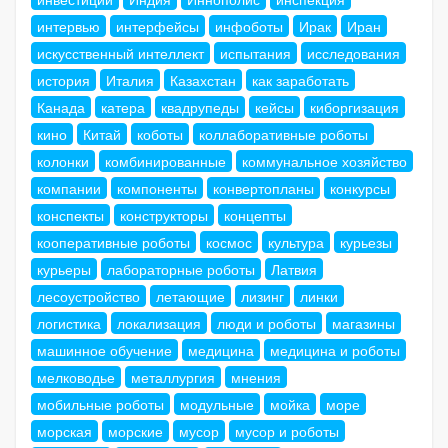
интервью
интерфейсы
инфоботы
Ирак
Иран
искусственный интеллект
испытания
исследования
история
Италия
Казахстан
как заработать
Канада
катера
квадрупеды
кейсы
киборгизация
кино
Китай
коботы
коллаборативные роботы
колонки
комбинированные
коммунальное хозяйство
компании
компоненты
конвертопланы
конкурсы
конспекты
конструкторы
концепты
кооперативные роботы
космос
культура
курьезы
курьеры
лабораторные роботы
Латвия
лесоустройство
летающие
лизинг
линки
логистика
локализация
люди и роботы
магазины
машинное обучение
медицина
медицина и роботы
мелководье
металлургия
мнения
мобильные роботы
модульные
мойка
море
морская
морские
мусор
мусор и роботы