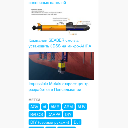
солнечных панелей
Компания SEABER смогла
установить 3DSS на микро-АНПА
Impossible Metals откроет центр
разработки в Пенсильвании
МЕТКИ
AGV
ai
AMR
ARM
AUV
BVLOS
DARPA
DIY
DIY (своими руками)
DJI