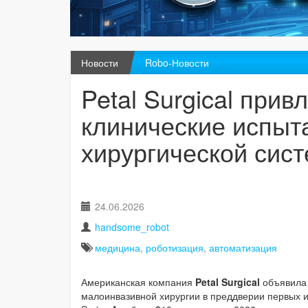
Новости
Robo-Новости
Petal Surgical прив
клинические испыт
хирургической сис
24.06.2026
handsome_robot
медицина
,
роботизация
,
автоматизация
Американская компания
Petal Surgical
объявила 
малоинвазивной хирургии в преддверии первых 