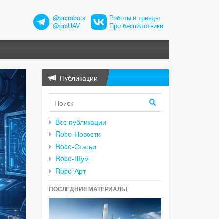
@prorobots
Роботы и тренды
@proUAV
Про беспилотники
Публикации
Все публикации
Robo-Новости
Robo-Статьи
Robo-Шум
Robo-Арт
ПОСЛЕДНИЕ МАТЕРИАЛЫ