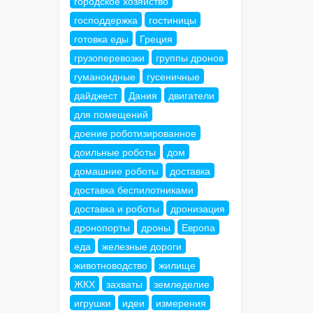
городское хозяйство
господдержка
гостиницы
готовка еды
Греция
грузоперевозки
группы дронов
гуманоидные
гусеничные
дайджест
Дания
двигатели
для помещений
доение роботизированное
доильные роботы
дом
домашние роботы
доставка
доставка беспилотниками
доставка и роботы
дронизация
дронопорты
дроны
Европа
еда
железные дороги
животноводство
жилище
ЖКХ
захваты
земледелие
игрушки
идеи
измерения