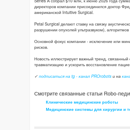
Series A собрал $10 млн, к июню 2026 года сумм
директоров компании присоединился доктор Фред
американской Intuitive Surgical.
Petal Surgical делают ставку на связку акустиче
разрушении опухолей ультразвуком), алгоритмов
Основной фокус компании - исключение или мин
рисков.
Новость иллюстрирует важный тренд, связанный
травматизацию и ускорить восстановление пацие
✓
подписаться на tg - канал PROrobots
и на
кан
Смотрите связанные статьи Robo-педи
Клинические медицинские роботы
Медицинские системы для хирургии и т