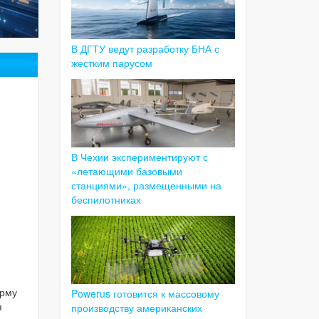
В ДГТУ ведут разработку БНА с
жестким парусом
В Чехии экспериментируют с
«летающими базовыми
станциями», размещенными на
беспилотниках
орму
Powerus готовится к массовому
я
производству американских