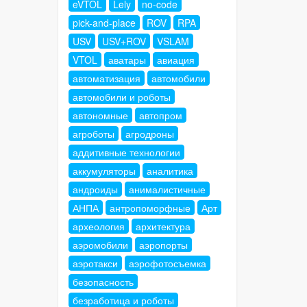
eVTOL
Lely
no-code
pick-and-place
ROV
RPA
USV
USV+ROV
VSLAM
VTOL
аватары
авиация
автоматизация
автомобили
автомобили и роботы
автономные
автопром
агроботы
агродроны
аддитивные технологии
аккумуляторы
аналитика
андроиды
анималистичные
АНПА
антропоморфные
Арт
археология
архитектура
аэромобили
аэропорты
аэротакси
аэрофотосъемка
безопасность
безработица и роботы