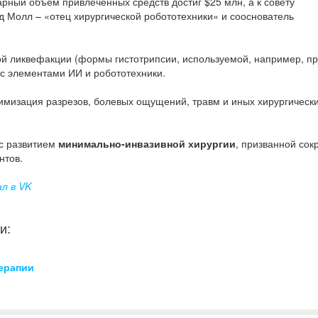
арный объем привлеченных средств достиг $25 млн, а к совету
 Молл – «отец хирургической робототехники» и сооснователь
ской ликвефакции (формы гистотрипсии, используемой, например, п
 с элементами ИИ и робототехники.
имизация разрезов, болевых ощущений, травм и иных хирургическ
 с развитием
минимально-инвазивной хирургии
, призванной сок
нтов.
ал в VK
и:
ерапии