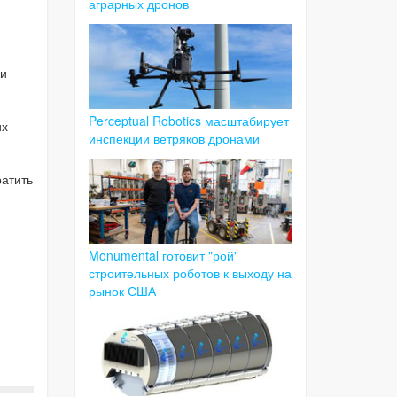
аграрных дронов
ри
Perceptual Robotics масштабирует
их
инспекции ветряков дронами
ратить
Monumental готовит "рой"
строительных роботов к выходу на
рынок США