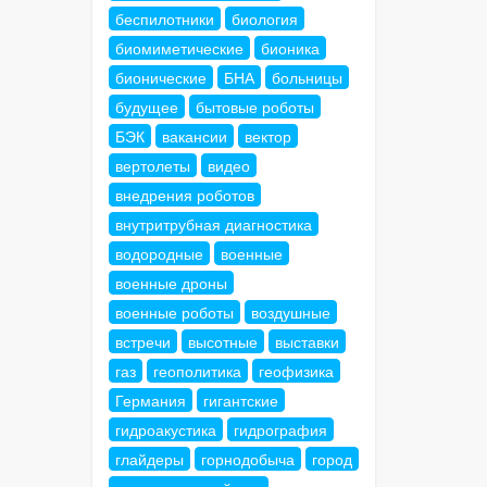
беспилотники
биология
биомиметические
бионика
бионические
БНА
больницы
будущее
бытовые роботы
БЭК
вакансии
вектор
вертолеты
видео
внедрения роботов
внутритрубная диагностика
водородные
военные
военные дроны
военные роботы
воздушные
встречи
высотные
выставки
газ
геополитика
геофизика
Германия
гигантские
гидроакустика
гидрография
глайдеры
горнодобыча
город