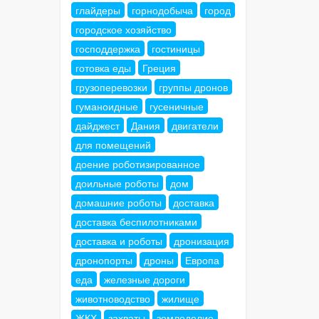
глайдеры
горнодобыча
город
городское хозяйство
господдержка
гостиницы
готовка еды
Греция
грузоперевозки
группы дронов
гуманоидные
гусеничные
дайджест
Дания
двигатели
для помещений
доение роботизированное
доильные роботы
дом
домашние роботы
доставка
доставка беспилотниками
доставка и роботы
дронизация
дронопорты
дроны
Европа
еда
железные дороги
животноводство
жилище
ЖКХ
захваты
земледелие