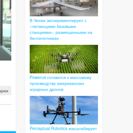
В Чехии экспериментируют с
«летающими базовыми
станциями», размещенными на
беспилотниках
Powerus готовится к массовому
производству американских
аграрных дронов
арии
Perceptual Robotics масштабирует