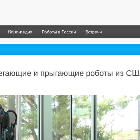
Robo-педия
Роботы в России
Встречи
бегающие и прыгающие роботы из С