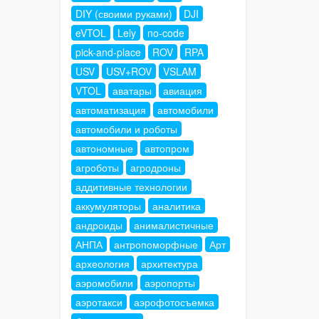
DIY (своими руками)
DJI
eVTOL
Lely
no-code
pick-and-place
ROV
RPA
USV
USV+ROV
VSLAM
VTOL
аватары
авиация
автоматизация
автомобили
автомобили и роботы
автономные
автопром
агроботы
агродроны
аддитивные технологии
аккумуляторы
аналитика
андроиды
анималистичные
АНПА
антропоморфные
Арт
археология
архитектура
аэромобили
аэропорты
аэротакси
аэрофотосъемка