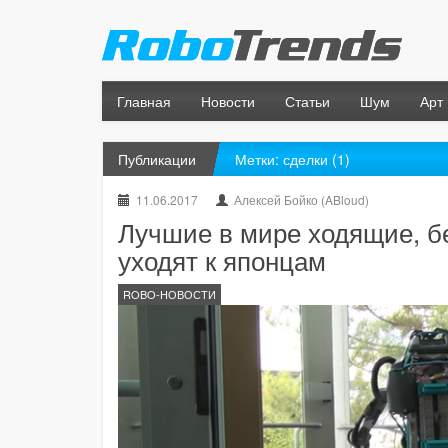
Главная
Новости
Статьи
Шум
Арт
Публикации
Метки: сделки (1)
11.06.2017
Алексей Бойко (ABloud)
Лучшие в мире ходящие, 
уходят к японцам
ROBO-НОВОСТИ