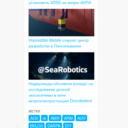
установить 3DSS на микро-АНПА
Impossible Metals откроет центр
разработки в Пенсильвании
Нидерланды объявили конкурс на
исследование донной
экосиситемы в зоне
ветроэлектростанции Doordewind
МЕТКИ
AGV
ai
AMR
ARM
AUV
BVLOS
DARPA
DIY