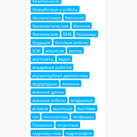
безопасность
безработица и роботы
беспилотники
биология
биомиметические
бионика
бионические
БНА
больницы
будущее
бытовые роботы
БЭК
вакансии
вектор
вертолеты
видео
внедрения роботов
внутритрубная диагностика
водородные
военные
военные дроны
военные роботы
воздушные
встречи
высотные
выставки
газ
геополитика
геофизика
Германия
гигантские
гидроакустика
гидрография