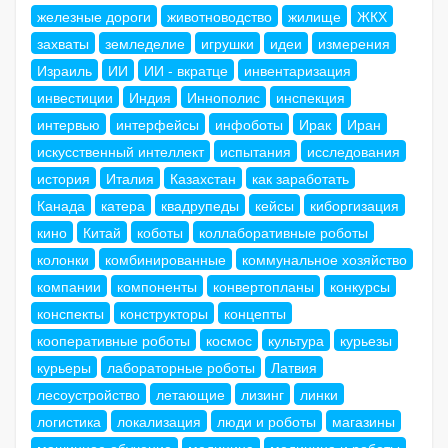
железные дороги
животноводство
жилище
ЖКХ
захваты
земледелие
игрушки
идеи
измерения
Израиль
ИИ
ИИ - вкратце
инвентаризация
инвестиции
Индия
Иннополис
инспекция
интервью
интерфейсы
инфоботы
Ирак
Иран
искусственный интеллект
испытания
исследования
история
Италия
Казахстан
как заработать
Канада
катера
квадрупеды
кейсы
киборгизация
кино
Китай
коботы
коллаборативные роботы
колонки
комбинированные
коммунальное хозяйство
компании
компоненты
конвертопланы
конкурсы
конспекты
конструкторы
концепты
кооперативные роботы
космос
культура
курьезы
курьеры
лабораторные роботы
Латвия
лесоустройство
летающие
лизинг
линки
логистика
локализация
люди и роботы
магазины