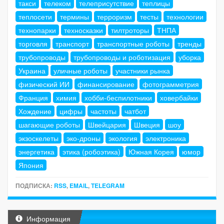
такси
телеком
телеприсутствие
теплицы
теплосети
термины
терроризм
тесты
технологии
технопарки
техносказки
тилтроторы
ТНПА
торговля
транспорт
транспортные роботы
тренды
трубопроводы
трубопроводы и роботизация
уборка
Украина
уличные роботы
участники рынка
физический ИИ
финансирование
фотограмметрия
Франция
химия
хобби-беспилотники
ховербайки
Хождение
цифры
частоты
чатбот
шагающие роботы
Швейцария
Швеция
шоу
экзоскелеты
эко-дроны
экология
электроника
энергетика
этика (робоэтика)
Южная Корея
юмор
Япония
ПОДПИСКА:
RSS
,
EMAIL
,
TELEGRAM
Информация