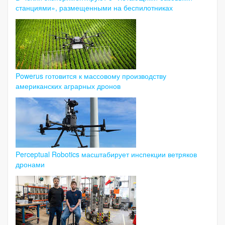
станциями», размещенными на беспилотниках
Powerus готовится к массовому производству
американских аграрных дронов
Perceptual Robotics масштабирует инспекции ветряков
дронами