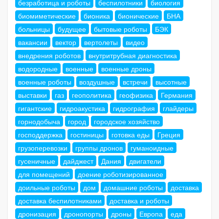
безработица и роботы
беспилотники
биология
биомиметические
бионика
бионические
БНА
больницы
будущее
бытовые роботы
БЭК
вакансии
вектор
вертолеты
видео
внедрения роботов
внутритрубная диагностика
водородные
военные
военные дроны
военные роботы
воздушные
встречи
высотные
выставки
газ
геополитика
геофизика
Германия
гигантские
гидроакустика
гидрография
глайдеры
горнодобыча
город
городское хозяйство
господдержка
гостиницы
готовка еды
Греция
грузоперевозки
группы дронов
гуманоидные
гусеничные
дайджест
Дания
двигатели
для помещений
доение роботизированное
доильные роботы
дом
домашние роботы
доставка
доставка беспилотниками
доставка и роботы
дронизация
дронопорты
дроны
Европа
еда