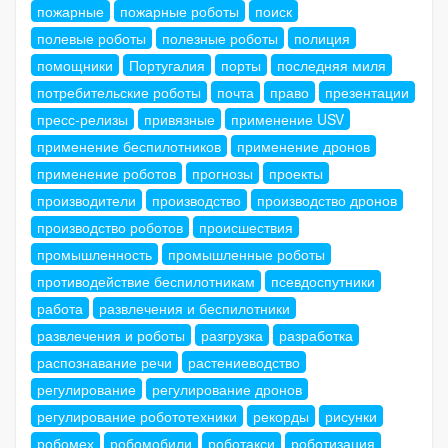
пожарные
пожарные роботы
поиск
полевые роботы
полезные роботы
полиция
помощники
Португалия
порты
последняя миля
потребительские роботы
почта
право
презентации
пресс-релизы
привязные
применение USV
применение беспилотников
применение дронов
применение роботов
прогнозы
проекты
производители
производство
производство дронов
производство роботов
происшествия
промышленность
промышленные роботы
противодействие беспилотникам
псевдоспутники
работа
развлечения и беспилотники
развлечения и роботы
разгрузка
разработка
распознавание речи
растениеводство
регулирование
регулирование дронов
регулирование робототехники
рекорды
рисунки
робомех
робомобили
роботакси
роботизация