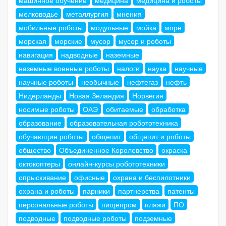
машинное обучение
медицина
медицина и роботы
мелководье
металлургия
мнения
мобильные роботы
модульные
мойка
море
морская
морские
мусор
мусор и роботы
навигация
надводные
наземные
наземные военные роботы
налоги
наука
научные
научные роботы
необычные
нефтегаз
нефть
Нидерланды
Новая Зеландия
Норвегия
носимые роботы
ОАЭ
обитаемые
обработка
образование
образовательная робототехника
обучающие роботы
общепит
общепит и роботы
общество
Объединенное Королевство
окраска
октокоптеры
онлайн-курсы робототехники
опрыскивание
офисные
охрана и беспилотники
охрана и роботы
парники
партнерства
патенты
персональные роботы
пищепром
пляжи
ПО
подводные
подводные роботы
подземные