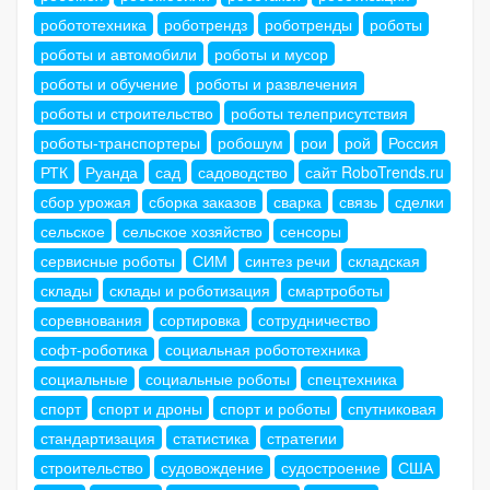
робототехника
роботрендз
роботренды
роботы
роботы и автомобили
роботы и мусор
роботы и обучение
роботы и развлечения
роботы и строительство
роботы телеприсутствия
роботы-транспортеры
робошум
рои
рой
Россия
РТК
Руанда
сад
садоводство
сайт RoboTrends.ru
сбор урожая
сборка заказов
сварка
связь
сделки
сельское
сельское хозяйство
сенсоры
сервисные роботы
СИМ
синтез речи
складская
склады
склады и роботизация
смартроботы
соревнования
сортировка
сотрудничество
софт-роботика
социальная робототехника
социальные
социальные роботы
спецтехника
спорт
спорт и дроны
спорт и роботы
спутниковая
стандартизация
статистика
стратегии
строительство
судовождение
судостроение
США