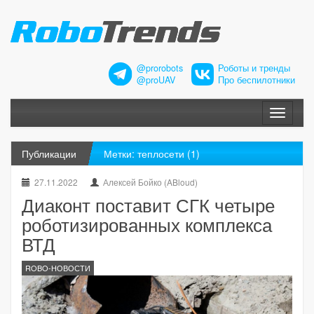
@prorobots
Роботы и тренды
@proUAV
Про беспилотники
Меню
Публикации
Метки: теплосети (1)
27.11.2022
Алексей Бойко (ABloud)
Диаконт поставит СГК четыре
роботизированных комплекса
ВТД
ROBO-НОВОСТИ