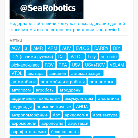
Нидерланды объявили конкурс на исследование донной
экосиситемы в зоне ветроэлектростанции Doordewind
МЕТКИ
AGV
ai
AMR
ARM
AUV
BVLOS
DARPA
DIY
DIY (своими руками)
DJI
eVTOL
Lely
no-code
pick-and-place
ROV
RPA
USV
USV+ROV
VSLAM
VTOL
аватары
авиация
автоматизация
автомобили
автомобили и роботы
автономные
автопром
агроботы
агродроны
аддитивные технологии
аккумуляторы
аналитика
андроиды
анималистичные
АНПА
антропоморфные
Арт
археология
архитектура
аэромобили
аэропорты
аэротакси
аэрофотосъемка
безопасность