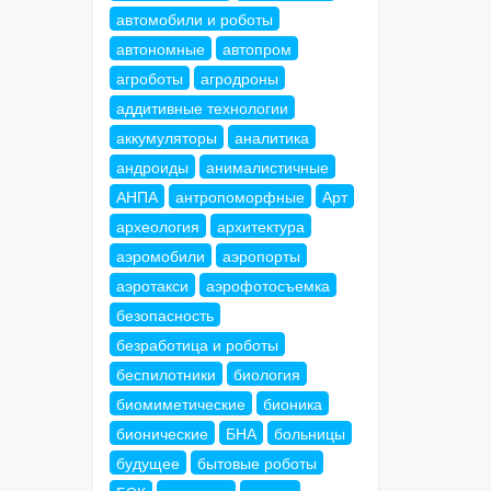
автомобили и роботы
автономные
автопром
агроботы
агродроны
аддитивные технологии
аккумуляторы
аналитика
андроиды
анималистичные
АНПА
антропоморфные
Арт
археология
архитектура
аэромобили
аэропорты
аэротакси
аэрофотосъемка
безопасность
безработица и роботы
беспилотники
биология
биомиметические
бионика
бионические
БНА
больницы
будущее
бытовые роботы