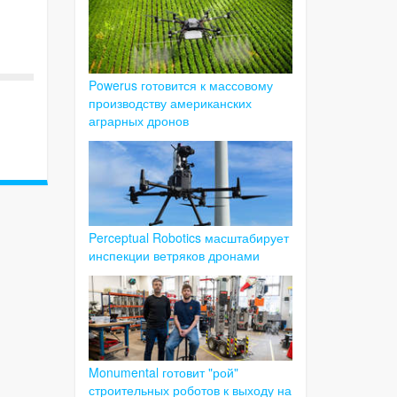
Powerus готовится к массовому
производству американских
аграрных дронов
Perceptual Robotics масштабирует
инспекции ветряков дронами
Monumental готовит "рой"
строительных роботов к выходу на