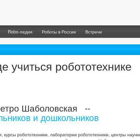
Robo-педия
Роботы в России
Встречи
де учиться робототехнике
метро Шаболовская --
льников и дошкольников
и, курсы робототехники, лаборатории робототехники, центры научн