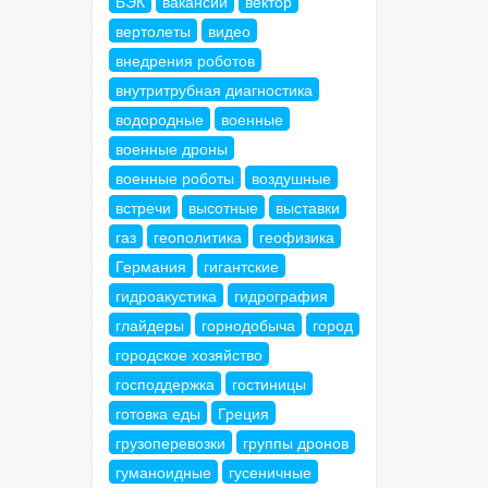
БЭК
вакансии
вектор
вертолеты
видео
внедрения роботов
внутритрубная диагностика
водородные
военные
военные дроны
военные роботы
воздушные
встречи
высотные
выставки
газ
геополитика
геофизика
Германия
гигантские
гидроакустика
гидрография
глайдеры
горнодобыча
город
городское хозяйство
господдержка
гостиницы
готовка еды
Греция
грузоперевозки
группы дронов
гуманоидные
гусеничные