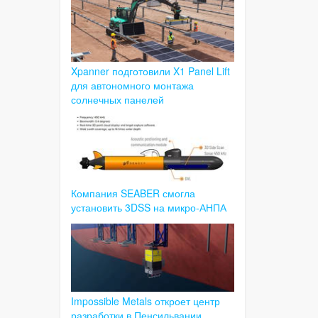
Xpanner подготовили X1 Panel Lift
для автономного монтажа
солнечных панелей
Компания SEABER смогла
установить 3DSS на микро-АНПА
Impossible Metals откроет центр
разработки в Пенсильвании