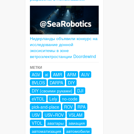
Нидерланды объявили конкурс на
исследование донной
экосиситемы в зоне
ветроэлектростанции Doordewind
МЕТКИ
AGV
ai
AMR
ARM
AUV
BVLOS
DARPA
DIY
DIY (своими руками)
DJI
eVTOL
Lely
no-code
pick-and-place
ROV
RPA
USV
USV+ROV
VSLAM
VTOL
аватары
авиация
автоматизация
автомобили