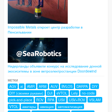
Impossible Metals откроет центр разработки в
Пенсильвании
Нидерланды объявили конкурс на исследование донной
экосиситемы в зоне ветроэлектростанции Doordewind
МЕТКИ
AGV
ai
AMR
ARM
AUV
BVLOS
DARPA
DIY
DIY (своими руками)
DJI
eVTOL
Lely
no-code
pick-and-place
ROV
RPA
USV
USV+ROV
VSLAM
VTOL
аватары
авиация
автоматизация