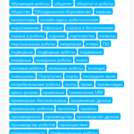
обучающие роботы
общепит
общепит и роботы
общество
Объединенное Королевство
окраска
октокоптеры
онлайн-курсы робототехники
опрыскивание
офисные
охрана и беспилотники
охрана и роботы
парники
партнерства
патенты
персональные роботы
пищепром
пляжи
ПО
подводные
подводные роботы
подземные
пожарные
пожарные роботы
поиск
полевые роботы
полезные роботы
полиция
помощники
Португалия
порты
последняя миля
потребительские роботы
почта
право
презентации
пресс-релизы
привязные
применение USV
применение беспилотников
применение дронов
применение роботов
прогнозы
проекты
производители
производство
производство дронов
производство роботов
происшествия
промышленность
промышленные роботы