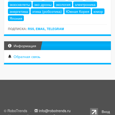
экзоскелеты
эко-дроны
экология
электроника
энергетика
этика (робоэтика)
Южная Корея
юмор
Япония
ПОДПИСКА:
RSS
,
EMAIL
,
TELEGRAM
Информация
Обратная связь
© RoboTrends ·
info@robotrends.ru
Вход