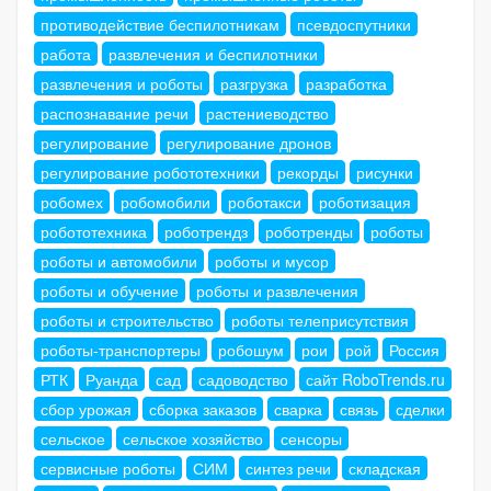
противодействие беспилотникам
псевдоспутники
работа
развлечения и беспилотники
развлечения и роботы
разгрузка
разработка
распознавание речи
растениеводство
регулирование
регулирование дронов
регулирование робототехники
рекорды
рисунки
робомех
робомобили
роботакси
роботизация
робототехника
роботрендз
роботренды
роботы
роботы и автомобили
роботы и мусор
роботы и обучение
роботы и развлечения
роботы и строительство
роботы телеприсутствия
роботы-транспортеры
робошум
рои
рой
Россия
РТК
Руанда
сад
садоводство
сайт RoboTrends.ru
сбор урожая
сборка заказов
сварка
связь
сделки
сельское
сельское хозяйство
сенсоры
сервисные роботы
СИМ
синтез речи
складская