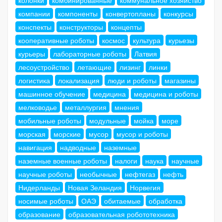
колонки
комбинированные
коммунальное хозяйство
компании
компоненты
конвертопланы
конкурсы
конспекты
конструкторы
концепты
кооперативные роботы
космос
культура
курьезы
курьеры
лабораторные роботы
Латвия
лесоустройство
летающие
лизинг
линки
логистика
локализация
люди и роботы
магазины
машинное обучение
медицина
медицина и роботы
мелководье
металлургия
мнения
мобильные роботы
модульные
мойка
море
морская
морские
мусор
мусор и роботы
навигация
надводные
наземные
наземные военные роботы
налоги
наука
научные
научные роботы
необычные
нефтегаз
нефть
Нидерланды
Новая Зеландия
Норвегия
носимые роботы
ОАЭ
обитаемые
обработка
образование
образовательная робототехника