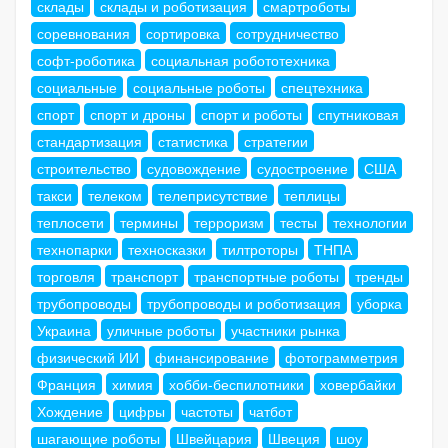
склады
склады и роботизация
смартроботы
соревнования
сортировка
сотрудничество
софт-роботика
социальная робототехника
социальные
социальные роботы
спецтехника
спорт
спорт и дроны
спорт и роботы
спутниковая
стандартизация
статистика
стратегии
строительство
судовождение
судостроение
США
такси
телеком
телеприсутствие
теплицы
теплосети
термины
терроризм
тесты
технологии
технопарки
техносказки
тилтроторы
ТНПА
торговля
транспорт
транспортные роботы
тренды
трубопроводы
трубопроводы и роботизация
уборка
Украина
уличные роботы
участники рынка
физический ИИ
финансирование
фотограмметрия
Франция
химия
хобби-беспилотники
ховербайки
Хождение
цифры
частоты
чатбот
шагающие роботы
Швейцария
Швеция
шоу