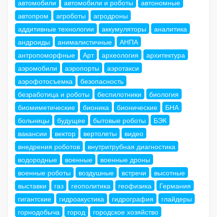
автомобили
автомобили и роботы
автономные
автопром
агроботы
агродроны
аддитивные технологии
аккумуляторы
аналитика
андроиды
анималистичные
АНПА
антропоморфные
Арт
археология
архитектура
аэромобили
аэропорты
аэротакси
аэрофотосъемка
безопасность
безработица и роботы
беспилотники
биология
биомиметические
бионика
бионические
БНА
больницы
будущее
бытовые роботы
БЭК
вакансии
вектор
вертолеты
видео
внедрения роботов
внутритрубная диагностика
водородные
военные
военные дроны
военные роботы
воздушные
встречи
высотные
выставки
газ
геополитика
геофизика
Германия
гигантские
гидроакустика
гидрография
глайдеры
горнодобыча
город
городское хозяйство