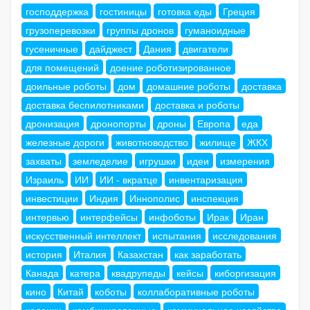
господдержка
гостиницы
готовка еды
Греция
грузоперевозки
группы дронов
гуманоидные
гусеничные
дайджест
Дания
двигатели
для помещений
доение роботизированное
доильные роботы
дом
домашние роботы
доставка
доставка беспилотниками
доставка и роботы
дронизация
дронопорты
дроны
Европа
еда
железные дороги
животноводство
жилище
ЖКХ
захваты
земледелие
игрушки
идеи
измерения
Израиль
ИИ
ИИ - вкратце
инвентаризация
инвестиции
Индия
Иннополис
инспекция
интервью
интерфейсы
инфоботы
Ирак
Иран
искусственный интеллект
испытания
исследования
история
Италия
Казахстан
как заработать
Канада
катера
квадрупеды
кейсы
киборгизация
кино
Китай
коботы
коллаборативные роботы