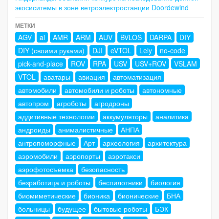
экосиситемы в зоне ветроэлектростанции Doordewind
МЕТКИ
AGV
ai
AMR
ARM
AUV
BVLOS
DARPA
DIY
DIY (своими руками)
DJI
eVTOL
Lely
no-code
pick-and-place
ROV
RPA
USV
USV+ROV
VSLAM
VTOL
аватары
авиация
автоматизация
автомобили
автомобили и роботы
автономные
автопром
агроботы
агродроны
аддитивные технологии
аккумуляторы
аналитика
андроиды
анималистичные
АНПА
антропоморфные
Арт
археология
архитектура
аэромобили
аэропорты
аэротакси
аэрофотосъемка
безопасность
безработица и роботы
беспилотники
биология
биомиметические
бионика
бионические
БНА
больницы
будущее
бытовые роботы
БЭК