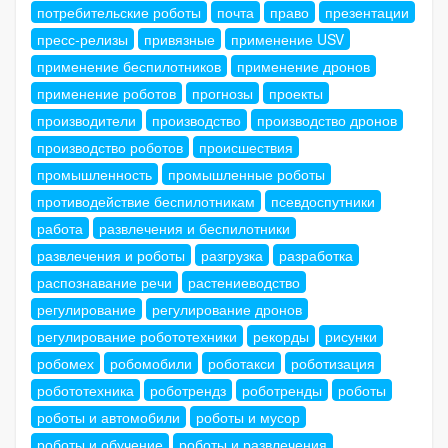
потребительские роботы
почта
право
презентации
пресс-релизы
привязные
применение USV
применение беспилотников
применение дронов
применение роботов
прогнозы
проекты
производители
производство
производство дронов
производство роботов
происшествия
промышленность
промышленные роботы
противодействие беспилотникам
псевдоспутники
работа
развлечения и беспилотники
развлечения и роботы
разгрузка
разработка
распознавание речи
растениеводство
регулирование
регулирование дронов
регулирование робототехники
рекорды
рисунки
робомех
робомобили
роботакси
роботизация
робототехника
роботрендз
роботренды
роботы
роботы и автомобили
роботы и мусор
роботы и обучение
роботы и развлечения