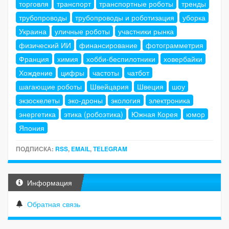
торговля
транспорт
транспортные роботы
тренды
трубопроводы
трубопроводы и роботизация
уборка
Украина
уличные роботы
участники рынка
физический ИИ
финансирование
фотограмметрия
Франция
химия
хобби-беспилотники
ховербайки
Хождение
цифры
частоты
чатбот
шагающие роботы
Швейцария
Швеция
шоу
экзоскелеты
эко-дроны
экология
электроника
энергетика
этика (робоэтика)
Южная Корея
юмор
Япония
ПОДПИСКА:
RSS
,
EMAIL
,
TELEGRAM
Информация
Обратная связь