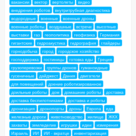
вакансии
вектор
вертолеты
видео
внедрения роботов
внутритрубная диагностика
водородные
военные
военные дроны
военные роботы
воздушные
встречи
высотные
выставки
газ
геополитика
геофизика
Германия
гигантские
гидроакустика
гидрография
глайдеры
горнодобыча
город
городское хозяйство
господдержка
гостиницы
готовка еды
Греция
грузоперевозки
группы дронов
гуманоидные
гусеничные
дайджест
Дания
двигатели
для помещений
доение роботизированное
доильные роботы
дом
домашние роботы
доставка
доставка беспилотниками
доставка и роботы
дронизация
дронопорты
дроны
Европа
еда
железные дороги
животноводство
жилище
ЖКХ
захваты
земледелие
игрушки
идеи
измерения
Израиль
ИИ
ИИ - вкратце
инвентаризация