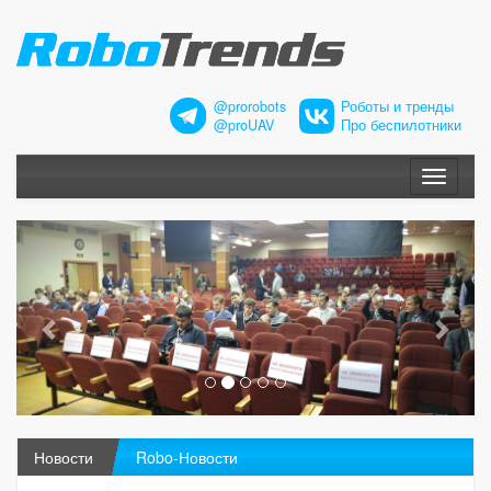
@prorobots
Роботы и тренды
@proUAV
Про беспилотники
Меню
Новости
Robo-Новости