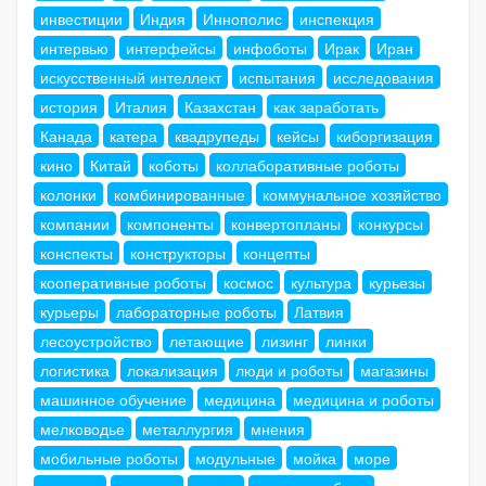
инвестиции
Индия
Иннополис
инспекция
интервью
интерфейсы
инфоботы
Ирак
Иран
искусственный интеллект
испытания
исследования
история
Италия
Казахстан
как заработать
Канада
катера
квадрупеды
кейсы
киборгизация
кино
Китай
коботы
коллаборативные роботы
колонки
комбинированные
коммунальное хозяйство
компании
компоненты
конвертопланы
конкурсы
конспекты
конструкторы
концепты
кооперативные роботы
космос
культура
курьезы
курьеры
лабораторные роботы
Латвия
лесоустройство
летающие
лизинг
линки
логистика
локализация
люди и роботы
магазины
машинное обучение
медицина
медицина и роботы
мелководье
металлургия
мнения
мобильные роботы
модульные
мойка
море