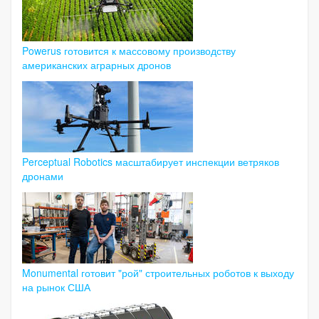
Powerus готовится к массовому производству
американских аграрных дронов
Perceptual Robotics масштабирует инспекции ветряков
дронами
Monumental готовит "рой" строительных роботов к выходу
на рынок США