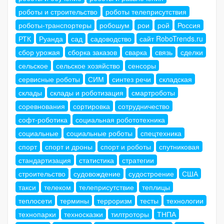
роботы и строительство
роботы телеприсутствия
роботы-транспортеры
робошум
рои
рой
Россия
РТК
Руанда
сад
садоводство
сайт RoboTrends.ru
сбор урожая
сборка заказов
сварка
связь
сделки
сельское
сельское хозяйство
сенсоры
сервисные роботы
СИМ
синтез речи
складская
склады
склады и роботизация
смартроботы
соревнования
сортировка
сотрудничество
софт-роботика
социальная робототехника
социальные
социальные роботы
спецтехника
спорт
спорт и дроны
спорт и роботы
спутниковая
стандартизация
статистика
стратегии
строительство
судовождение
судостроение
США
такси
телеком
телеприсутствие
теплицы
теплосети
термины
терроризм
тесты
технологии
технопарки
техносказки
тилтроторы
ТНПА