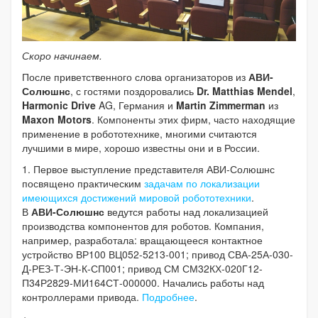
Скоро начинаем.
После приветственного слова организаторов из
АВИ-
Солюшнс
, с гостями поздоровались
Dr. Matthias Mendel
,
Harmonic Drive
AG, Германия и
Martin Zimmerman
из
Maxon Motors
. Компоненты этих фирм, часто находящие
применение в робототехнике, многими считаются
лучшими в мире, хорошо известны они и в России.
1. Первое выступление представителя АВИ-Солюшнс
посвящено практическим
задачам по локализации
имеющихся достижений мировой робототехники
.
В
АВИ-Солюшнс
ведутся работы над локализацией
производства компонентов для роботов. Компания,
например, разработала: вращающееся контактное
устройство ВР100 ВЦ052-5213-001; привод СВА-25А-030-
Д-РЕЗ-Т-ЭН-К-СП001; привод СМ СМ32КХ-020Г12-
П34Р2829-МИ164СТ-000000. Начались работы над
контроллерами привода.
Подробнее
.