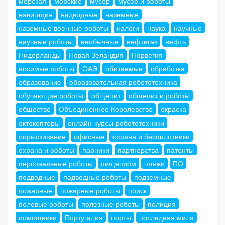
морская
морские
мусор
мусор и роботы
навигация
надводные
наземные
наземные военные роботы
налоги
наука
научные
научные роботы
необычные
нефтегаз
нефть
Нидерланды
Новая Зеландия
Норвегия
носимые роботы
ОАЭ
обитаемые
обработка
образование
образовательная робототехника
обучающие роботы
общепит
общепит и роботы
общество
Объединенное Королевство
окраска
октокоптеры
онлайн-курсы робототехники
опрыскивание
офисные
охрана и беспилотники
охрана и роботы
парники
партнерства
патенты
персональные роботы
пищепром
пляжи
ПО
подводные
подводные роботы
подземные
пожарные
пожарные роботы
поиск
полевые роботы
полезные роботы
полиция
помощники
Португалия
порты
последняя миля