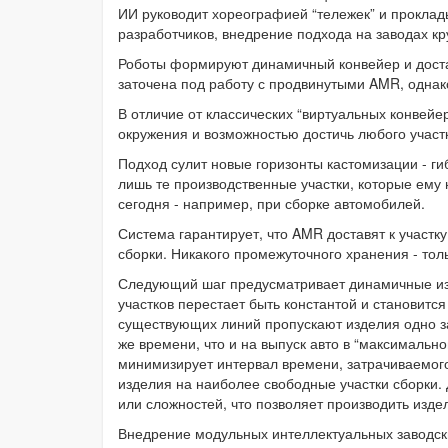
ИИ руководит хореографией “тележек” и проклад
разработчиков, внедрение подхода на заводах к
Роботы формируют динамичный конвейер и доста
заточена под работу с продвинутыми AMR, однак
В отличие от классических “виртуальных конвей
окружения и возможностью достичь любого участ
Подход сулит новые горизонты кастомизации - ги
лишь те производственные участки, которые ему 
сегодня - например, при сборке автомобилей.
Система гарантирует, что AMR доставят к участк
сборки. Никакого промежуточного хранения - то
Следующий шаг предусматривает динамичные изм
участков перестает быть константой и становит
существующих линий пропускают изделия одно за 
же времени, что и на выпуск авто в “максималь
минимизирует интервал времени, затрачиваемого
изделия на наиболее свободные участки сборки.
или сложностей, что позволяет производить изде
Внедрение модульных интеллектуальных заводски