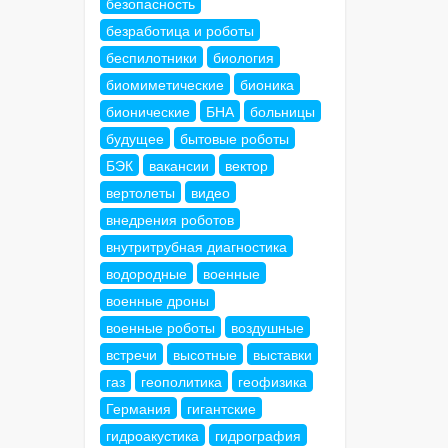
безопасность
безработица и роботы
беспилотники
биология
биомиметические
бионика
бионические
БНА
больницы
будущее
бытовые роботы
БЭК
вакансии
вектор
вертолеты
видео
внедрения роботов
внутритрубная диагностика
водородные
военные
военные дроны
военные роботы
воздушные
встречи
высотные
выставки
газ
геополитика
геофизика
Германия
гигантские
гидроакустика
гидрография