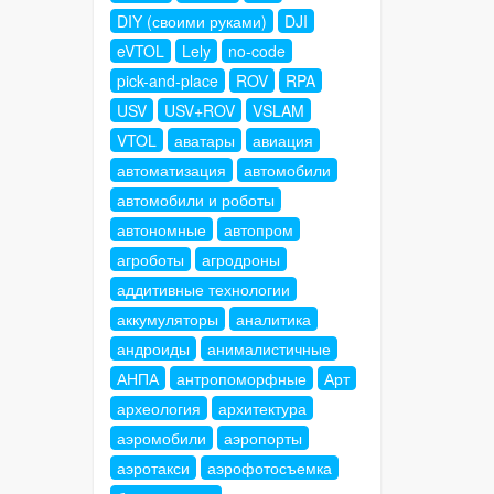
DIY (своими руками)
DJI
eVTOL
Lely
no-code
pick-and-place
ROV
RPA
USV
USV+ROV
VSLAM
VTOL
аватары
авиация
автоматизация
автомобили
автомобили и роботы
автономные
автопром
агроботы
агродроны
аддитивные технологии
аккумуляторы
аналитика
андроиды
анималистичные
АНПА
антропоморфные
Арт
археология
архитектура
аэромобили
аэропорты
аэротакси
аэрофотосъемка