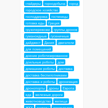
глайдеры
горнодобыча
город
городское хозяйство
господдержка
гостиницы
готовка еды
Греция
грузоперевозки
группы дронов
гуманоидные
гусеничные
дайджест
Дания
двигатели
для помещений
доение роботизированное
доильные роботы
дом
домашние роботы
доставка
доставка беспилотниками
доставка и роботы
дронизация
дронопорты
дроны
Европа
еда
железные дороги
животноводство
жилище
ЖКХ
захваты
земледелие