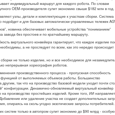
ывает индивидуальный маршрут для каждого робота. По словам
рупного OEM-производителя сулит экономию свыше $182 млн в год.
вляют узлы, детали и комплектующие к участкам сборки. Система
о подойдет и для базовых автоматически-управляемых тележек AG
еров”, новинка обеспечивает мобильные устройства “пониманием”
ка завода без простоев и по кратчайшему маршруту.
бкость виртуального конвейера гарантирует, что каждое изделие по
необходимы, а не проследует по всем, как это нередко происходит
у сборки не только изделие, но и все необходимое для незамедлит
лько непрерывная хореография роботов.
енения производственного процесса - пропускная способность
ся функцией от выполняемых объемов работы. Большинство
другим, так что на производство базовой модели уходит почти сто
ной” конфигурации. Динамично-обновляемый виртуальный конвейер
 на производство простейших изделий. Кроме того, ИИ направляет
 Добавление или удаление участка не создает дополнительных затр
лия, опираясь на сколь-угодно экзотические запросы потребителей.
х систем только в автопром сулит экономию до $90 млрд - особую