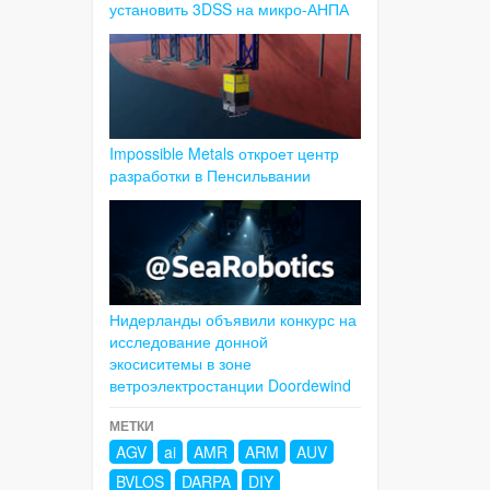
установить 3DSS на микро-АНПА
Impossible Metals откроет центр
разработки в Пенсильвании
Нидерланды объявили конкурс на
исследование донной
экосиситемы в зоне
ветроэлектростанции Doordewind
МЕТКИ
AGV
ai
AMR
ARM
AUV
BVLOS
DARPA
DIY