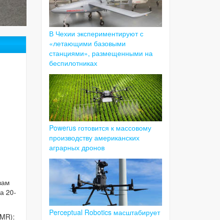
В Чехии экспериментируют с
«летающими базовыми
станциями», размещенными на
беспилотниках
Powerus готовится к массовому
производству американских
аграрных дронов
вам
а 20-
Perceptual Robotics масштабирует
AMR):