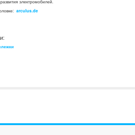
 развития электромобилей.
головке:
arculus.de
и:
ележки