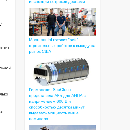
инспекции ветряков дронами
V.
Monumental готовит "рой"
строительных роботов к выходу на
сетит
рынок США
ельной
Германская SubCtech
лько
представила АКБ для АНПА с
напряжением 600 В и
способностью десятки минут
ат
выдавать мощность выше
номинала