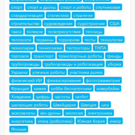
спорт
спорт и дроны
спорт и роботы
спутниковая
стандартизация
статистика
стратегии
строительство
судовождение
судостроение
США
такси
телеком
телеприсутствие
теплицы
теплосети
термины
терроризм
тесты
технологии
технопарки
техносказки
тилтроторы
ТНПА
торговля
транспорт
транспортные роботы
тренды
трубопроводы
трубопроводы и роботизация
уборка
Украина
уличные роботы
участники рынка
физический ИИ
финансирование
фотограмметрия
Франция
химия
хобби-беспилотники
ховербайки
Хождение
цифры
частоты
чатбот
шагающие роботы
Швейцария
Швеция
шоу
экзоскелеты
эко-дроны
экология
электроника
энергетика
этика (робоэтика)
Южная Корея
юмор
Япония