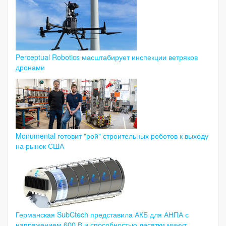
Perceptual Robotics масштабирует инспекции ветряков
дронами
Monumental готовит "рой" строительных роботов к выходу
на рынок США
Германская SubCtech представила АКБ для АНПА с
напряжением 600 В и способностью десятки минут