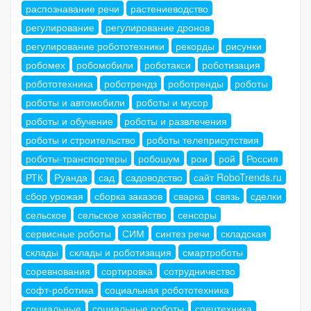
распознавание речи
растениеводство
регулирование
регулирование дронов
регулирование робототехники
рекорды
рисунки
робомех
робомобили
роботакси
роботизация
робототехника
роботрендз
роботренды
роботы
роботы и автомобили
роботы и мусор
роботы и обучение
роботы и развлечения
роботы и строительство
роботы телеприсутствия
роботы-транспортеры
робошум
рои
рой
Россия
РТК
Руанда
сад
садоводство
сайт RoboTrends.ru
сбор урожая
сборка заказов
сварка
связь
сделки
сельское
сельское хозяйство
сенсоры
сервисные роботы
СИМ
синтез речи
складская
склады
склады и роботизация
смартроботы
соревнования
сортировка
сотрудничество
софт-роботика
социальная робототехника
социальные
социальные роботы
спецтехника