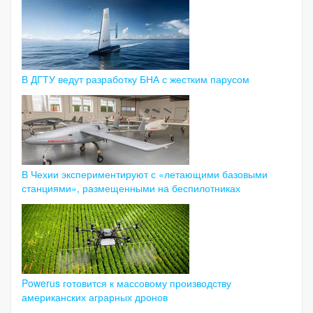
В ДГТУ ведут разработку БНА с жестким парусом
В Чехии экспериментируют с «летающими базовыми
станциями», размещенными на беспилотниках
Powerus готовится к массовому производству
американских аграрных дронов