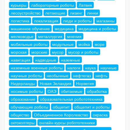
курьеры
лабораторные роботы
Латвия
лесоустройство
летающие
лизинг
линки
логистика
локализация
люди и роботы
магазины
машинное обучение
медицина
медицина и роботы
мелководье
металлургия
мнения
мобильные роботы
модульные
мойка
море
морская
морские
мусор
мусор и роботы
навигация
надводные
наземные
наземные военные роботы
налоги
наука
научные
научные роботы
необычные
нефтегаз
нефть
Нидерланды
Новая Зеландия
Норвегия
носимые роботы
ОАЭ
обитаемые
обработка
образование
образовательная робототехника
обучающие роботы
общепит
общепит и роботы
общество
Объединенное Королевство
окраска
октокоптеры
онлайн-курсы робототехники