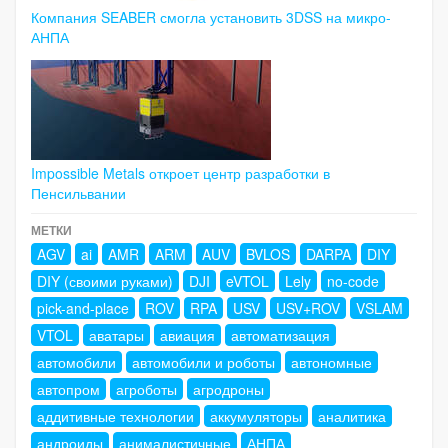
Компания SEABER смогла установить 3DSS на микро-
АНПА
Impossible Metals откроет центр разработки в
Пенсильвании
МЕТКИ
AGV
ai
AMR
ARM
AUV
BVLOS
DARPA
DIY
DIY (своими руками)
DJI
eVTOL
Lely
no-code
pick-and-place
ROV
RPA
USV
USV+ROV
VSLAM
VTOL
аватары
авиация
автоматизация
автомобили
автомобили и роботы
автономные
автопром
агроботы
агродроны
аддитивные технологии
аккумуляторы
аналитика
андроиды
анималистичные
АНПА