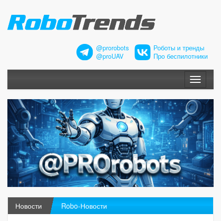
@prorobots
Роботы и тренды
@proUAV
Про беспилотники
Меню
Новости
Robo-Новости