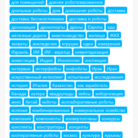
для помещений
доение роботизированное
доильные роботы
дом
домашние роботы
доставка
доставка беспилотниками
доставка и роботы
дронизация
дронопорты
дроны
Европа
еда
железные дороги
животноводство
жилище
ЖКХ
захваты
земледелие
игрушки
идеи
измерения
Израиль
ИИ
ИИ - вкратце
инвентаризация
инвестиции
Индия
Иннополис
инспекция
интервью
интерфейсы
инфоботы
Ирак
Иран
искусственный интеллект
испытания
исследования
история
Италия
Казахстан
как заработать
Канада
катера
квадрупеды
кейсы
киборгизация
кино
Китай
коботы
коллаборативные роботы
колонки
комбинированные
коммунальное хозяйство
компании
компоненты
конвертопланы
конкурсы
конспекты
конструкторы
концепты
кооперативные роботы
космос
культура
курьезы