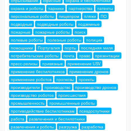
опрыскивание
офисные
охрана и беспилотники
охрана и роботы
парники
партнерства
патенты
персональные роботы
пищепром
пляжи
ПО
подводные
подводные роботы
подземные
пожарные
пожарные роботы
поиск
полевые роботы
полезные роботы
полиция
помощники
Португалия
порты
последняя миля
потребительские роботы
почта
право
презентации
пресс-релизы
привязные
применение USV
применение беспилотников
применение дронов
применение роботов
прогнозы
проекты
производители
производство
производство дронов
производство роботов
происшествия
промышленность
промышленные роботы
противодействие беспилотникам
псевдоспутники
работа
развлечения и беспилотники
развлечения и роботы
разгрузка
разработка