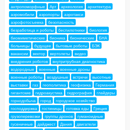
антропоморфные
Арт
археология
архитектура
аэромобили
аэропорты
аэротакси
аэрофотосъемка
безопасность
безработица и роботы
беспилотники
биология
биомиметические
бионика
бионические
БНА
больницы
будущее
бытовые роботы
БЭК
вакансии
вектор
вертолеты
видео
внедрения роботов
внутритрубная диагностика
водородные
военные
военные дроны
военные роботы
воздушные
встречи
высотные
выставки
газ
геополитика
геофизика
Германия
гигантские
гидроакустика
гидрография
глайдеры
горнодобыча
город
городское хозяйство
господдержка
гостиницы
готовка еды
Греция
грузоперевозки
группы дронов
гуманоидные
гусеничные
дайджест
Дания
двигатели