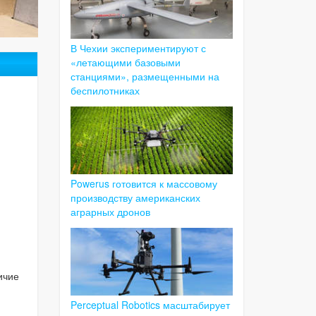
В Чехии экспериментируют с
«летающими базовыми
станциями», размещенными на
беспилотниках
Powerus готовится к массовому
производству американских
аграрных дронов
ичие
п
Perceptual Robotics масштабирует