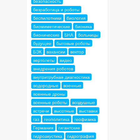
безопасность
безработица и роботы
беспилотники
биология
биомиметические
бионика
бионические
БНА
больницы
будущее
бытовые роботы
БЭК
вакансии
вектор
вертолеты
видео
внедрения роботов
внутритрубная диагностика
водородные
военные
военные дроны
военные роботы
воздушные
встречи
высотные
выставки
газ
геополитика
геофизика
Германия
гигантские
гидроакустика
гидрография