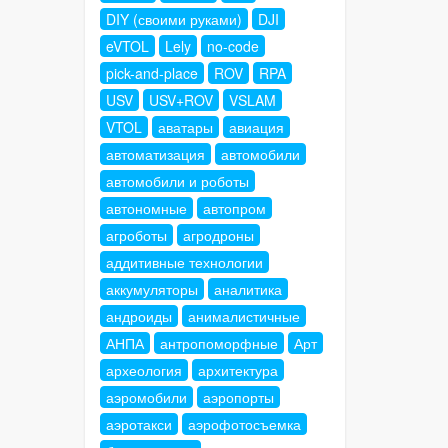
DIY (своими руками)
DJI
eVTOL
Lely
no-code
pick-and-place
ROV
RPA
USV
USV+ROV
VSLAM
VTOL
аватары
авиация
автоматизация
автомобили
автомобили и роботы
автономные
автопром
агроботы
агродроны
аддитивные технологии
аккумуляторы
аналитика
андроиды
анималистичные
АНПА
антропоморфные
Арт
археология
архитектура
аэромобили
аэропорты
аэротакси
аэрофотосъемка