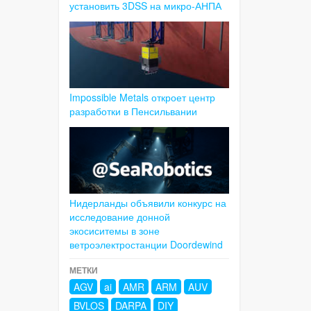
установить 3DSS на микро-АНПА
Impossible Metals откроет центр
разработки в Пенсильвании
Нидерланды объявили конкурс на
исследование донной
экосиситемы в зоне
ветроэлектростанции Doordewind
МЕТКИ
AGV
ai
AMR
ARM
AUV
BVLOS
DARPA
DIY