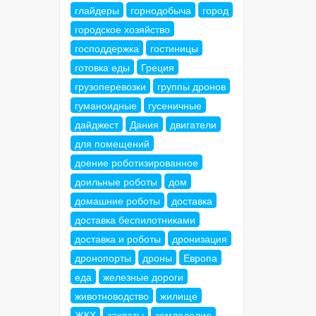
глайдеры
горнодобыча
город
городское хозяйство
господдержка
гостиницы
готовка еды
Греция
грузоперевозки
группы дронов
гуманоидные
гусеничные
дайджест
Дания
двигатели
для помещений
доение роботизированное
доильные роботы
дом
домашние роботы
доставка
доставка беспилотниками
доставка и роботы
дронизация
дронопорты
дроны
Европа
еда
железные дороги
животноводство
жилище
ЖКХ
захваты
земледелие