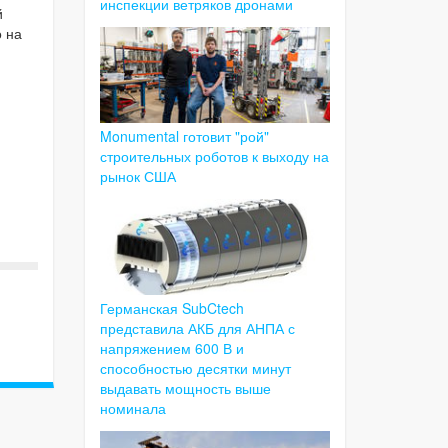
инспекции ветряков дронами
й
 на
Monumental готовит "рой"
строительных роботов к выходу на
рынок США
Германская SubCtech
представила АКБ для АНПА с
напряжением 600 В и
способностью десятки минут
выдавать мощность выше
номинала