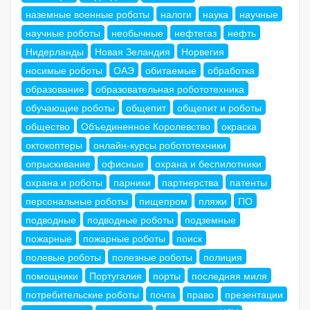
наземные военные роботы
налоги
наука
научные
научные роботы
необычные
нефтегаз
нефть
Нидерланды
Новая Зеландия
Норвегия
носимые роботы
ОАЭ
обитаемые
обработка
образование
образовательная робототехника
обучающие роботы
общепит
общепит и роботы
общество
Объединенное Королевство
окраска
октокоптеры
онлайн-курсы робототехники
опрыскивание
офисные
охрана и беспилотники
охрана и роботы
парники
партнерства
патенты
персональные роботы
пищепром
пляжи
ПО
подводные
подводные роботы
подземные
пожарные
пожарные роботы
поиск
полевые роботы
полезные роботы
полиция
помощники
Португалия
порты
последняя миля
потребительские роботы
почта
право
презентации