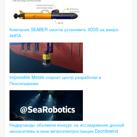
Компания SEABER смогла установить 3DSS на микро-
АНПА
Impossible Metals откроет центр разработки в
Пенсильвании
Нидерланды объявили конкурс на исследование донной
экосиситемы в зоне ветроэлектростанции Doordewind