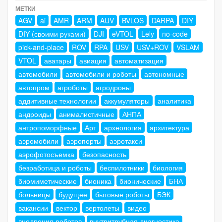
МЕТКИ
AGV
ai
AMR
ARM
AUV
BVLOS
DARPA
DIY
DIY (своими руками)
DJI
eVTOL
Lely
no-code
pick-and-place
ROV
RPA
USV
USV+ROV
VSLAM
VTOL
аватары
авиация
автоматизация
автомобили
автомобили и роботы
автономные
автопром
агроботы
агродроны
аддитивные технологии
аккумуляторы
аналитика
андроиды
анималистичные
АНПА
антропоморфные
Арт
археология
архитектура
аэромобили
аэропорты
аэротакси
аэрофотосъемка
безопасность
безработица и роботы
беспилотники
биология
биомиметические
бионика
бионические
БНА
больницы
будущее
бытовые роботы
БЭК
вакансии
вектор
вертолеты
видео
внедрения роботов
внутритрубная диагностика