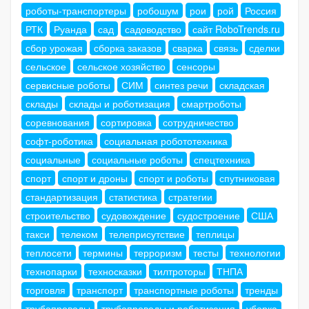
роботы-транспортеры
робошум
рои
рой
Россия
РТК
Руанда
сад
садоводство
сайт RoboTrends.ru
сбор урожая
сборка заказов
сварка
связь
сделки
сельское
сельское хозяйство
сенсоры
сервисные роботы
СИМ
синтез речи
складская
склады
склады и роботизация
смартроботы
соревнования
сортировка
сотрудничество
софт-роботика
социальная робототехника
социальные
социальные роботы
спецтехника
спорт
спорт и дроны
спорт и роботы
спутниковая
стандартизация
статистика
стратегии
строительство
судовождение
судостроение
США
такси
телеком
телеприсутствие
теплицы
теплосети
термины
терроризм
тесты
технологии
технопарки
техносказки
тилтроторы
ТНПА
торговля
транспорт
транспортные роботы
тренды
трубопроводы
трубопроводы и роботизация
уборка