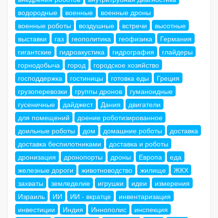
водородные
военные
военные дроны
военные роботы
воздушные
встречи
высотные
выставки
газ
геополитика
геофизика
Германия
гигантские
гидроакустика
гидрография
глайдеры
горнодобыча
город
городское хозяйство
господдержка
гостиницы
готовка еды
Греция
грузоперевозки
группы дронов
гуманоидные
гусеничные
дайджест
Дания
двигатели
для помещений
доение роботизированное
доильные роботы
дом
домашние роботы
доставка
доставка беспилотниками
доставка и роботы
дронизация
дронопорты
дроны
Европа
еда
железные дороги
животноводство
жилище
ЖКХ
захваты
земледелие
игрушки
идеи
измерения
Израиль
ИИ
ИИ - вкратце
инвентаризация
инвестиции
Индия
Иннополис
инспекция