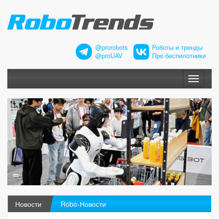
@prorobots
Роботы и тренды
@proUAV
Про беспилотники
Меню
Новости
Robo-Новости