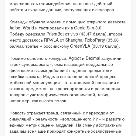
моделировать взаимодействия на основе действий
робота и входных данных, поступающих с сенсоров.
Команды обучали модели с помощью открытого датасета
Agibot World и тестировали их в Genie Sim 3.0.
Победу одержали PrismBot от vivo (43,47 балла), второе
место досталось RP-VLA от Shanghai RoboParty (35,66
балла), третье – российскому GreenVLA (33,19 балла).
Помимо основного конкурса, Agibot и Dexmal запустили
«трек супермаркета», охватывающий неидеальные
физические взаимодействия: падения предметов и
ошибки захвата. Модели выполняли полный процесс
мобильной манипуляции – от автономной навигации и
захвата предметов, до транспортировки и размещения
товаров с учетом физических ограничений, таких,
например, как высота полок.
Новость отражает тренд, связанный с переходом от
симуляций к реальности «воплощенного ИИ» и развитию
единых метрик оценки моделей. На смену абстрактным
задачам все чаще приходят конкретные хозяйственные