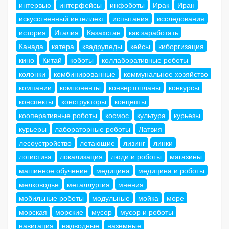
интервью
интерфейсы
инфоботы
Ирак
Иран
искусственный интеллект
испытания
исследования
история
Италия
Казахстан
как заработать
Канада
катера
квадрупеды
кейсы
киборгизация
кино
Китай
коботы
коллаборативные роботы
колонки
комбинированные
коммунальное хозяйство
компании
компоненты
конвертопланы
конкурсы
конспекты
конструкторы
концепты
кооперативные роботы
космос
культура
курьезы
курьеры
лабораторные роботы
Латвия
лесоустройство
летающие
лизинг
линки
логистика
локализация
люди и роботы
магазины
машинное обучение
медицина
медицина и роботы
мелководье
металлургия
мнения
мобильные роботы
модульные
мойка
море
морская
морские
мусор
мусор и роботы
навигация
надводные
наземные