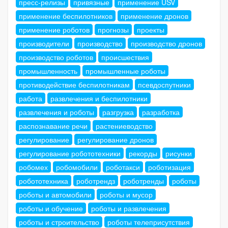
пресс-релизы
привязные
применение USV
применение беспилотников
применение дронов
применение роботов
прогнозы
проекты
производители
производство
производство дронов
производство роботов
происшествия
промышленность
промышленные роботы
противодействие беспилотникам
псевдоспутники
работа
развлечения и беспилотники
развлечения и роботы
разгрузка
разработка
распознавание речи
растениеводство
регулирование
регулирование дронов
регулирование робототехники
рекорды
рисунки
робомех
робомобили
роботакси
роботизация
робототехника
роботрендз
роботренды
роботы
роботы и автомобили
роботы и мусор
роботы и обучение
роботы и развлечения
роботы и строительство
роботы телеприсутствия