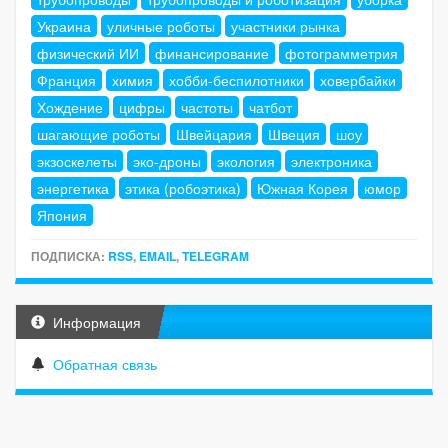
Украина
уличные роботы
участники рынка
физический ИИ
финансирование
фотограмметрия
Франция
химия
хобби-беспилотники
ховербайки
Хождение
цифры
частоты
чатбот
шагающие роботы
Швейцария
Швеция
шоу
экзоскелеты
эко-дроны
экология
электроника
энергетика
этика (робоэтика)
Южная Корея
юмор
Япония
ПОДПИСКА:
RSS
,
EMAIL
,
TELEGRAM
Информация
Обратная связь