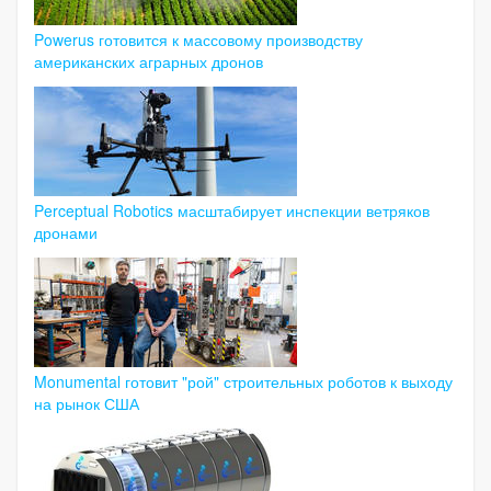
Powerus готовится к массовому производству
американских аграрных дронов
Perceptual Robotics масштабирует инспекции ветряков
дронами
Monumental готовит "рой" строительных роботов к выходу
на рынок США