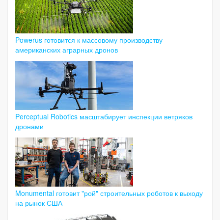
Powerus готовится к массовому производству
американских аграрных дронов
Perceptual Robotics масштабирует инспекции ветряков
дронами
Monumental готовит "рой" строительных роботов к выходу
на рынок США