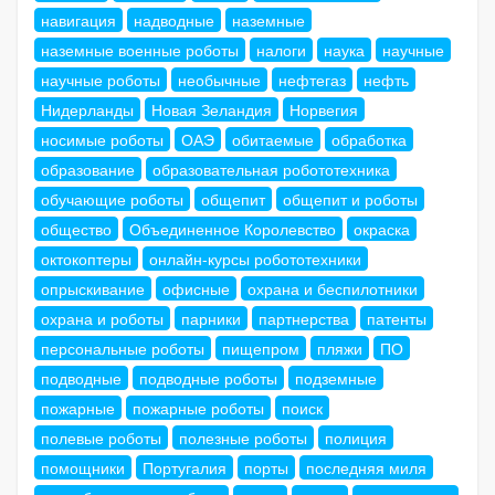
навигация
надводные
наземные
наземные военные роботы
налоги
наука
научные
научные роботы
необычные
нефтегаз
нефть
Нидерланды
Новая Зеландия
Норвегия
носимые роботы
ОАЭ
обитаемые
обработка
образование
образовательная робототехника
обучающие роботы
общепит
общепит и роботы
общество
Объединенное Королевство
окраска
октокоптеры
онлайн-курсы робототехники
опрыскивание
офисные
охрана и беспилотники
охрана и роботы
парники
партнерства
патенты
персональные роботы
пищепром
пляжи
ПО
подводные
подводные роботы
подземные
пожарные
пожарные роботы
поиск
полевые роботы
полезные роботы
полиция
помощники
Португалия
порты
последняя миля