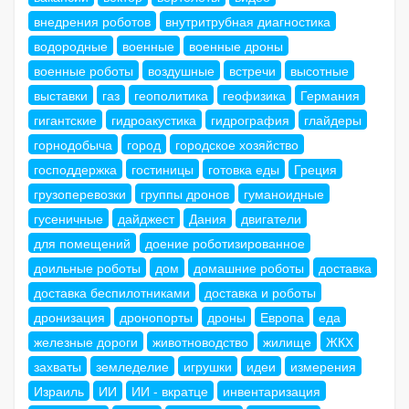
внедрения роботов
внутритрубная диагностика
водородные
военные
военные дроны
военные роботы
воздушные
встречи
высотные
выставки
газ
геополитика
геофизика
Германия
гигантские
гидроакустика
гидрография
глайдеры
горнодобыча
город
городское хозяйство
господдержка
гостиницы
готовка еды
Греция
грузоперевозки
группы дронов
гуманоидные
гусеничные
дайджест
Дания
двигатели
для помещений
доение роботизированное
доильные роботы
дом
домашние роботы
доставка
доставка беспилотниками
доставка и роботы
дронизация
дронопорты
дроны
Европа
еда
железные дороги
животноводство
жилище
ЖКХ
захваты
земледелие
игрушки
идеи
измерения
Израиль
ИИ
ИИ - вкратце
инвентаризация