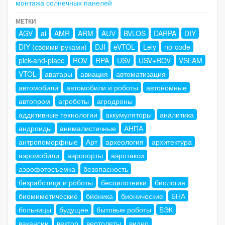
монтажа солнечных панелей
МЕТКИ
AGV
ai
AMR
ARM
AUV
BVLOS
DARPA
DIY
DIY (своими руками)
DJI
eVTOL
Lely
no-code
pick-and-place
ROV
RPA
USV
USV+ROV
VSLAM
VTOL
аватары
авиация
автоматизация
автомобили
автомобили и роботы
автономные
автопром
агроботы
агродроны
аддитивные технологии
аккумуляторы
аналитика
андроиды
анималистичные
АНПА
антропоморфные
Арт
археология
архитектура
аэромобили
аэропорты
аэротакси
аэрофотосъемка
безопасность
безработица и роботы
беспилотники
биология
биомиметические
бионика
бионические
БНА
больницы
будущее
бытовые роботы
БЭК
вакансии
вектор
вертолеты
видео