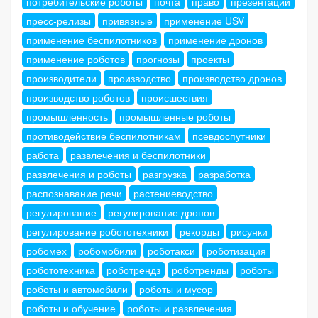
потребительские роботы
почта
право
презентации
пресс-релизы
привязные
применение USV
применение беспилотников
применение дронов
применение роботов
прогнозы
проекты
производители
производство
производство дронов
производство роботов
происшествия
промышленность
промышленные роботы
противодействие беспилотникам
псевдоспутники
работа
развлечения и беспилотники
развлечения и роботы
разгрузка
разработка
распознавание речи
растениеводство
регулирование
регулирование дронов
регулирование робототехники
рекорды
рисунки
робомех
робомобили
роботакси
роботизация
робототехника
роботрендз
роботренды
роботы
роботы и автомобили
роботы и мусор
роботы и обучение
роботы и развлечения