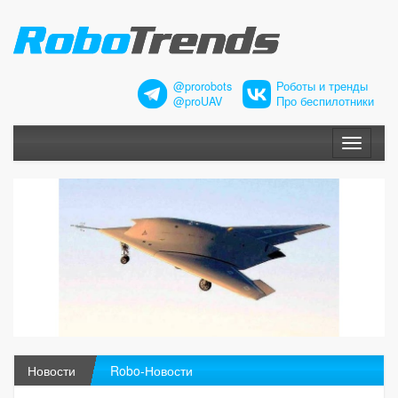
@prorobots
Роботы и тренды
@proUAV
Про беспилотники
Меню
Новости
Robo-Новости