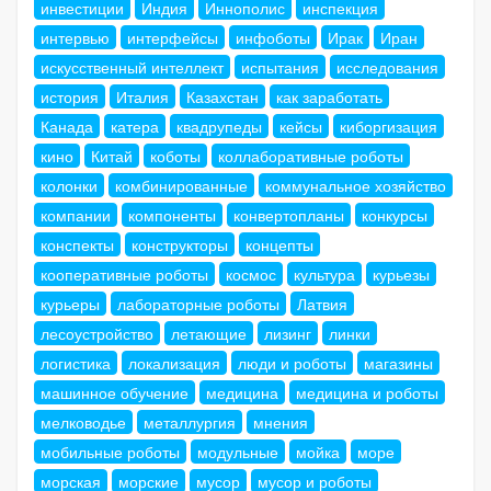
инвестиции
Индия
Иннополис
инспекция
интервью
интерфейсы
инфоботы
Ирак
Иран
искусственный интеллект
испытания
исследования
история
Италия
Казахстан
как заработать
Канада
катера
квадрупеды
кейсы
киборгизация
кино
Китай
коботы
коллаборативные роботы
колонки
комбинированные
коммунальное хозяйство
компании
компоненты
конвертопланы
конкурсы
конспекты
конструкторы
концепты
кооперативные роботы
космос
культура
курьезы
курьеры
лабораторные роботы
Латвия
лесоустройство
летающие
лизинг
линки
логистика
локализация
люди и роботы
магазины
машинное обучение
медицина
медицина и роботы
мелководье
металлургия
мнения
мобильные роботы
модульные
мойка
море
морская
морские
мусор
мусор и роботы