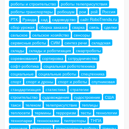
роботы и строительство
роботы телеприсутствия
роботы-транспортеры
робошум
рои
рой
Россия
РТК
Руанда
сад
садоводство
сайт RoboTrends.ru
сбор урожая
сборка заказов
сварка
связь
сделки
сельское
сельское хозяйство
сенсоры
сервисные роботы
СИМ
синтез речи
складская
склады
склады и роботизация
смартроботы
соревнования
сортировка
сотрудничество
софт-роботика
социальная робототехника
социальные
социальные роботы
спецтехника
спорт
спорт и дроны
спорт и роботы
спутниковая
стандартизация
статистика
стратегии
строительство
судовождение
судостроение
США
такси
телеком
телеприсутствие
теплицы
теплосети
термины
терроризм
тесты
технологии
технопарки
техносказки
тилтроторы
ТНПА
торговля
транспорт
транспортные роботы
тренды