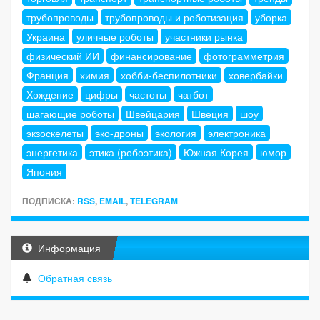
трубопроводы
трубопроводы и роботизация
уборка
Украина
уличные роботы
участники рынка
физический ИИ
финансирование
фотограмметрия
Франция
химия
хобби-беспилотники
ховербайки
Хождение
цифры
частоты
чатбот
шагающие роботы
Швейцария
Швеция
шоу
экзоскелеты
эко-дроны
экология
электроника
энергетика
этика (робоэтика)
Южная Корея
юмор
Япония
ПОДПИСКА:
RSS
,
EMAIL
,
TELEGRAM
Информация
Обратная связь