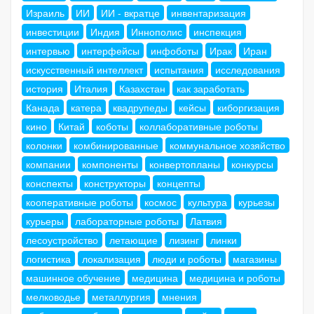
Израиль
ИИ
ИИ - вкратце
инвентаризация
инвестиции
Индия
Иннополис
инспекция
интервью
интерфейсы
инфоботы
Ирак
Иран
искусственный интеллект
испытания
исследования
история
Италия
Казахстан
как заработать
Канада
катера
квадрупеды
кейсы
киборгизация
кино
Китай
коботы
коллаборативные роботы
колонки
комбинированные
коммунальное хозяйство
компании
компоненты
конвертопланы
конкурсы
конспекты
конструкторы
концепты
кооперативные роботы
космос
культура
курьезы
курьеры
лабораторные роботы
Латвия
лесоустройство
летающие
лизинг
линки
логистика
локализация
люди и роботы
магазины
машинное обучение
медицина
медицина и роботы
мелководье
металлургия
мнения