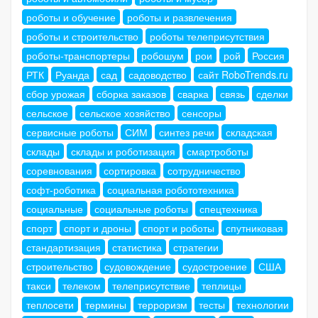
роботы и обучение
роботы и развлечения
роботы и строительство
роботы телеприсутствия
роботы-транспортеры
робошум
рои
рой
Россия
РТК
Руанда
сад
садоводство
сайт RoboTrends.ru
сбор урожая
сборка заказов
сварка
связь
сделки
сельское
сельское хозяйство
сенсоры
сервисные роботы
СИМ
синтез речи
складская
склады
склады и роботизация
смартроботы
соревнования
сортировка
сотрудничество
софт-роботика
социальная робототехника
социальные
социальные роботы
спецтехника
спорт
спорт и дроны
спорт и роботы
спутниковая
стандартизация
статистика
стратегии
строительство
судовождение
судостроение
США
такси
телеком
телеприсутствие
теплицы
теплосети
термины
терроризм
тесты
технологии