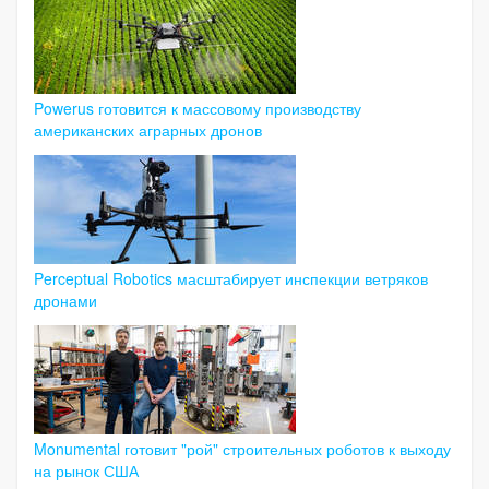
Powerus готовится к массовому производству
американских аграрных дронов
Perceptual Robotics масштабирует инспекции ветряков
дронами
Monumental готовит "рой" строительных роботов к выходу
на рынок США