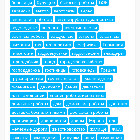
больницы
будущее
бытовые роботы
БЭК
вакансии
вектор
вертолеты
видео
внедрения роботов
внутритрубная диагностика
водородные
военные
военные дроны
военные роботы
воздушные
встречи
высотные
выставки
газ
геополитика
геофизика
Германия
гигантские
гидроакустика
гидрография
глайдеры
горнодобыча
город
городское хозяйство
господдержка
гостиницы
готовка еды
Греция
грузоперевозки
группы дронов
гуманоидные
гусеничные
дайджест
Дания
двигатели
для помещений
доение роботизированное
доильные роботы
дом
домашние роботы
доставка
доставка беспилотниками
доставка и роботы
дронизация
дронопорты
дроны
Европа
еда
железные дороги
животноводство
жилище
ЖКХ
захваты
земледелие
игрушки
идеи
измерения