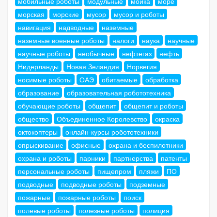
мобильные роботы
модульные
мойка
море
морская
морские
мусор
мусор и роботы
навигация
надводные
наземные
наземные военные роботы
налоги
наука
научные
научные роботы
необычные
нефтегаз
нефть
Нидерланды
Новая Зеландия
Норвегия
носимые роботы
ОАЭ
обитаемые
обработка
образование
образовательная робототехника
обучающие роботы
общепит
общепит и роботы
общество
Объединенное Королевство
окраска
октокоптеры
онлайн-курсы робототехники
опрыскивание
офисные
охрана и беспилотники
охрана и роботы
парники
партнерства
патенты
персональные роботы
пищепром
пляжи
ПО
подводные
подводные роботы
подземные
пожарные
пожарные роботы
поиск
полевые роботы
полезные роботы
полиция