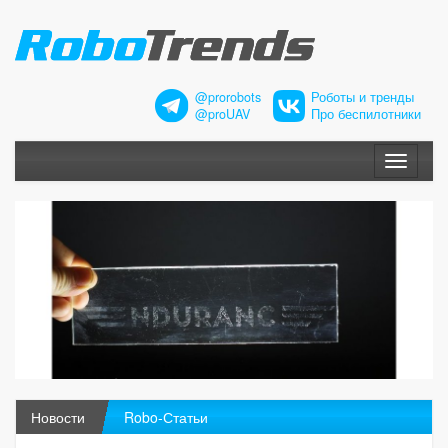
@prorobots
Роботы и тренды
@proUAV
Про беспилотники
Меню
Новости
Robo-Статьи