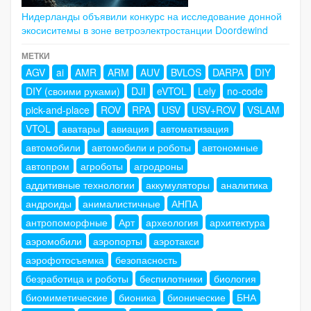
Нидерланды объявили конкурс на исследование донной
экосиситемы в зоне ветроэлектростанции Doordewind
МЕТКИ
AGV
ai
AMR
ARM
AUV
BVLOS
DARPA
DIY
DIY (своими руками)
DJI
eVTOL
Lely
no-code
pick-and-place
ROV
RPA
USV
USV+ROV
VSLAM
VTOL
аватары
авиация
автоматизация
автомобили
автомобили и роботы
автономные
автопром
агроботы
агродроны
аддитивные технологии
аккумуляторы
аналитика
андроиды
анималистичные
АНПА
антропоморфные
Арт
археология
архитектура
аэромобили
аэропорты
аэротакси
аэрофотосъемка
безопасность
безработица и роботы
беспилотники
биология
биомиметические
бионика
бионические
БНА