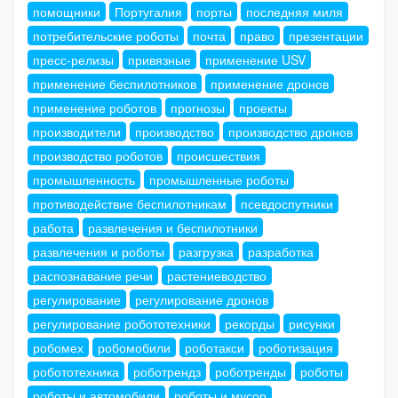
помощники
Португалия
порты
последняя миля
потребительские роботы
почта
право
презентации
пресс-релизы
привязные
применение USV
применение беспилотников
применение дронов
применение роботов
прогнозы
проекты
производители
производство
производство дронов
производство роботов
происшествия
промышленность
промышленные роботы
противодействие беспилотникам
псевдоспутники
работа
развлечения и беспилотники
развлечения и роботы
разгрузка
разработка
распознавание речи
растениеводство
регулирование
регулирование дронов
регулирование робототехники
рекорды
рисунки
робомех
робомобили
роботакси
роботизация
робототехника
роботрендз
роботренды
роботы
роботы и автомобили
роботы и мусор