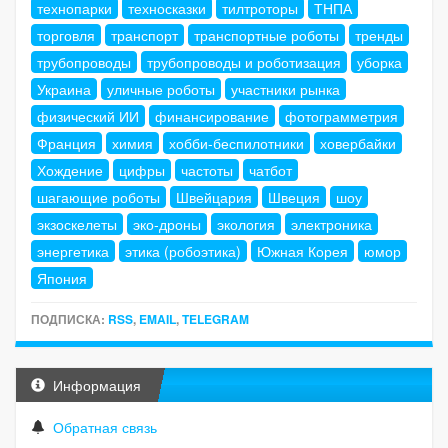
технопарки
техносказки
тилтроторы
ТНПА
торговля
транспорт
транспортные роботы
тренды
трубопроводы
трубопроводы и роботизация
уборка
Украина
уличные роботы
участники рынка
физический ИИ
финансирование
фотограмметрия
Франция
химия
хобби-беспилотники
ховербайки
Хождение
цифры
частоты
чатбот
шагающие роботы
Швейцария
Швеция
шоу
экзоскелеты
эко-дроны
экология
электроника
энергетика
этика (робоэтика)
Южная Корея
юмор
Япония
ПОДПИСКА:
RSS
,
EMAIL
,
TELEGRAM
Информация
Обратная связь