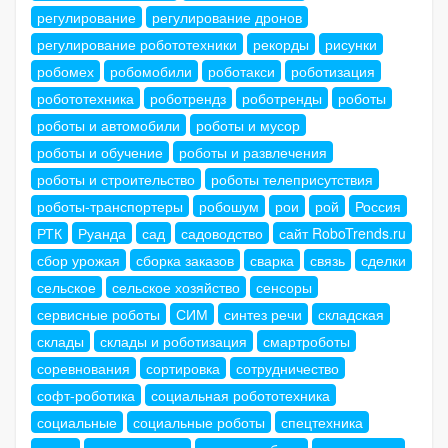
регулирование
регулирование дронов
регулирование робототехники
рекорды
рисунки
робомех
робомобили
роботакси
роботизация
робототехника
роботрендз
роботренды
роботы
роботы и автомобили
роботы и мусор
роботы и обучение
роботы и развлечения
роботы и строительство
роботы телеприсутствия
роботы-транспортеры
робошум
рои
рой
Россия
РТК
Руанда
сад
садоводство
сайт RoboTrends.ru
сбор урожая
сборка заказов
сварка
связь
сделки
сельское
сельское хозяйство
сенсоры
сервисные роботы
СИМ
синтез речи
складская
склады
склады и роботизация
смартроботы
соревнования
сортировка
сотрудничество
софт-роботика
социальная робототехника
социальные
социальные роботы
спецтехника