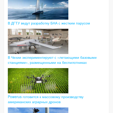
В ДГТУ ведут разработку БНА с жестким парусом
В Чехии экспериментируют с «летающими базовыми
станциями», размещенными на беспилотниках
Powerus готовится к массовому производству
американских аграрных дронов