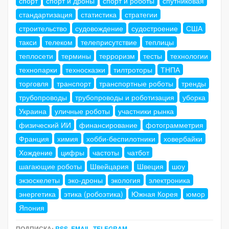
спорт
спорт и дроны
спорт и роботы
спутниковая
стандартизация
статистика
стратегии
строительство
судовождение
судостроение
США
такси
телеком
телеприсутствие
теплицы
теплосети
термины
терроризм
тесты
технологии
технопарки
техносказки
тилтроторы
ТНПА
торговля
транспорт
транспортные роботы
тренды
трубопроводы
трубопроводы и роботизация
уборка
Украина
уличные роботы
участники рынка
физический ИИ
финансирование
фотограмметрия
Франция
химия
хобби-беспилотники
ховербайки
Хождение
цифры
частоты
чатбот
шагающие роботы
Швейцария
Швеция
шоу
экзоскелеты
эко-дроны
экология
электроника
энергетика
этика (робоэтика)
Южная Корея
юмор
Япония
ПОДПИСКА:
RSS
,
EMAIL
,
TELEGRAM