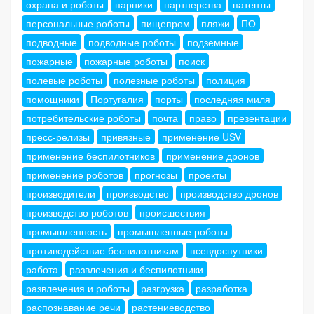
охрана и роботы
парники
партнерства
патенты
персональные роботы
пищепром
пляжи
ПО
подводные
подводные роботы
подземные
пожарные
пожарные роботы
поиск
полевые роботы
полезные роботы
полиция
помощники
Португалия
порты
последняя миля
потребительские роботы
почта
право
презентации
пресс-релизы
привязные
применение USV
применение беспилотников
применение дронов
применение роботов
прогнозы
проекты
производители
производство
производство дронов
производство роботов
происшествия
промышленность
промышленные роботы
противодействие беспилотникам
псевдоспутники
работа
развлечения и беспилотники
развлечения и роботы
разгрузка
разработка
распознавание речи
растениеводство