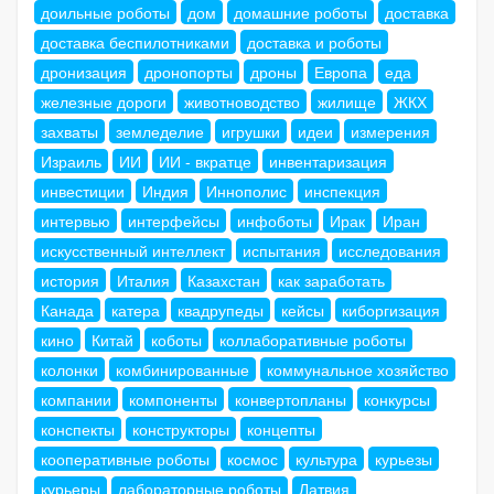
доильные роботы
дом
домашние роботы
доставка
доставка беспилотниками
доставка и роботы
дронизация
дронопорты
дроны
Европа
еда
железные дороги
животноводство
жилище
ЖКХ
захваты
земледелие
игрушки
идеи
измерения
Израиль
ИИ
ИИ - вкратце
инвентаризация
инвестиции
Индия
Иннополис
инспекция
интервью
интерфейсы
инфоботы
Ирак
Иран
искусственный интеллект
испытания
исследования
история
Италия
Казахстан
как заработать
Канада
катера
квадрупеды
кейсы
киборгизация
кино
Китай
коботы
коллаборативные роботы
колонки
комбинированные
коммунальное хозяйство
компании
компоненты
конвертопланы
конкурсы
конспекты
конструкторы
концепты
кооперативные роботы
космос
культура
курьезы
курьеры
лабораторные роботы
Латвия