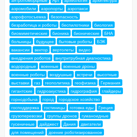
аэромобили
аэропорты
аэротакси
аэрофотосъемка
безопасность
безработица и роботы
беспилотники
биология
биомиметические
бионика
бионические
БНА
больницы
будущее
бытовые роботы
БЭК
вакансии
вектор
вертолеты
видео
внедрения роботов
внутритрубная диагностика
водородные
военные
военные дроны
военные роботы
воздушные
встречи
высотные
выставки
газ
геополитика
геофизика
Германия
гигантские
гидроакустика
гидрография
глайдеры
горнодобыча
город
городское хозяйство
господдержка
гостиницы
готовка еды
Греция
грузоперевозки
группы дронов
гуманоидные
гусеничные
дайджест
Дания
двигатели
для помещений
доение роботизированное