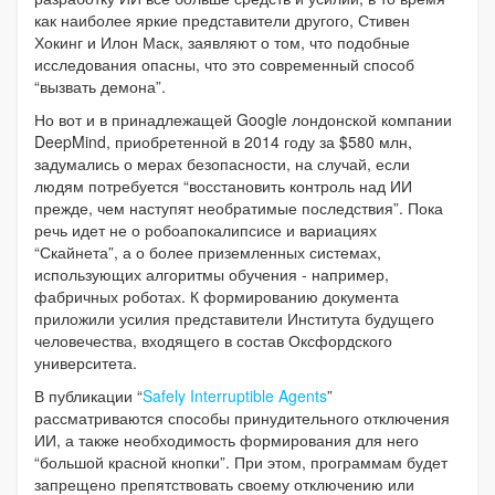
как наиболее яркие представители другого, Стивен
Хокинг и Илон Маск, заявляют о том, что подобные
исследования опасны, что это современный способ
“вызвать демона”.
Но вот и в принадлежащей Google лондонской компании
DeepMind, приобретенной в 2014 году за $580 млн,
задумались о мерах безопасности, на случай, если
людям потребуется “восстановить контроль над ИИ
прежде, чем наступят необратимые последствия”. Пока
речь идет не о робоапокалипсисе и вариациях
“Скайнета”, а о более приземленных системах,
использующих алгоритмы обучения - например,
фабричных роботах. К формированию документа
приложили усилия представители Института будущего
человечества, входящего в состав Оксфордского
университета.
В публикации “
Safely Interruptible Agents
”
рассматриваются способы принудительного отключения
ИИ, а также необходимость формирования для него
“большой красной кнопки”. При этом, программам будет
запрещено препятствовать своему отключению или