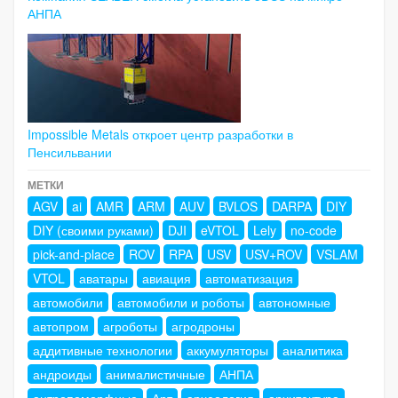
АНПА
Impossible Metals откроет центр разработки в
Пенсильвании
МЕТКИ
AGV
ai
AMR
ARM
AUV
BVLOS
DARPA
DIY
DIY (своими руками)
DJI
eVTOL
Lely
no-code
pick-and-place
ROV
RPA
USV
USV+ROV
VSLAM
VTOL
аватары
авиация
автоматизация
автомобили
автомобили и роботы
автономные
автопром
агроботы
агродроны
аддитивные технологии
аккумуляторы
аналитика
андроиды
анималистичные
АНПА
антропоморфные
Арт
археология
архитектура