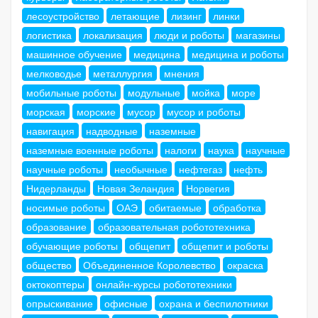
лесоустройство
летающие
лизинг
линки
логистика
локализация
люди и роботы
магазины
машинное обучение
медицина
медицина и роботы
мелководье
металлургия
мнения
мобильные роботы
модульные
мойка
море
морская
морские
мусор
мусор и роботы
навигация
надводные
наземные
наземные военные роботы
налоги
наука
научные
научные роботы
необычные
нефтегаз
нефть
Нидерланды
Новая Зеландия
Норвегия
носимые роботы
ОАЭ
обитаемые
обработка
образование
образовательная робототехника
обучающие роботы
общепит
общепит и роботы
общество
Объединенное Королевство
окраска
октокоптеры
онлайн-курсы робототехники
опрыскивание
офисные
охрана и беспилотники