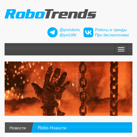
@prorobots
Роботы и тренды
@proUAV
Про беспилотники
Меню
Новости
Robo-Новости