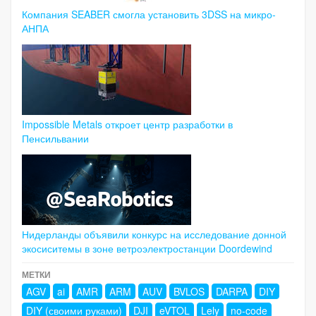
Компания SEABER смогла установить 3DSS на микро-
АНПА
Impossible Metals откроет центр разработки в
Пенсильвании
Нидерланды объявили конкурс на исследование донной
экосиситемы в зоне ветроэлектростанции Doordewind
МЕТКИ
AGV
ai
AMR
ARM
AUV
BVLOS
DARPA
DIY
DIY (своими руками)
DJI
eVTOL
Lely
no-code