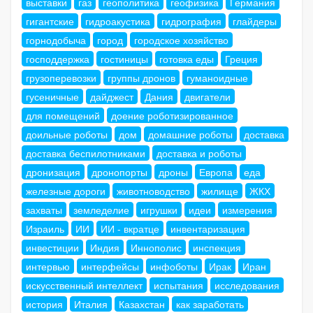
выставки
газ
геополитика
геофизика
Германия
гигантские
гидроакустика
гидрография
глайдеры
горнодобыча
город
городское хозяйство
господдержка
гостиницы
готовка еды
Греция
грузоперевозки
группы дронов
гуманоидные
гусеничные
дайджест
Дания
двигатели
для помещений
доение роботизированное
доильные роботы
дом
домашние роботы
доставка
доставка беспилотниками
доставка и роботы
дронизация
дронопорты
дроны
Европа
еда
железные дороги
животноводство
жилище
ЖКХ
захваты
земледелие
игрушки
идеи
измерения
Израиль
ИИ
ИИ - вкратце
инвентаризация
инвестиции
Индия
Иннополис
инспекция
интервью
интерфейсы
инфоботы
Ирак
Иран
искусственный интеллект
испытания
исследования
история
Италия
Казахстан
как заработать