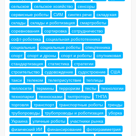
сельское
сельское хозяйство
сенсоры
сервисные роботы
СИМ
синтез речи
складская
склады
склады и роботизация
смартроботы
соревнования
сортировка
сотрудничество
софт-роботика
социальная робототехника
социальные
социальные роботы
спецтехника
спорт
спорт и дроны
спорт и роботы
спутниковая
стандартизация
статистика
стратегии
строительство
судовождение
судостроение
США
такси
телеком
телеприсутствие
теплицы
теплосети
термины
терроризм
тесты
технологии
технопарки
техносказки
тилтроторы
ТНПА
торговля
транспорт
транспортные роботы
тренды
трубопроводы
трубопроводы и роботизация
уборка
Украина
уличные роботы
участники рынка
физический ИИ
финансирование
фотограмметрия