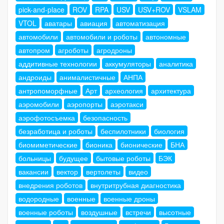
pick-and-place
ROV
RPA
USV
USV+ROV
VSLAM
VTOL
аватары
авиация
автоматизация
автомобили
автомобили и роботы
автономные
автопром
агроботы
агродроны
аддитивные технологии
аккумуляторы
аналитика
андроиды
анималистичные
АНПА
антропоморфные
Арт
археология
архитектура
аэромобили
аэропорты
аэротакси
аэрофотосъемка
безопасность
безработица и роботы
беспилотники
биология
биомиметические
бионика
бионические
БНА
больницы
будущее
бытовые роботы
БЭК
вакансии
вектор
вертолеты
видео
внедрения роботов
внутритрубная диагностика
водородные
военные
военные дроны
военные роботы
воздушные
встречи
высотные