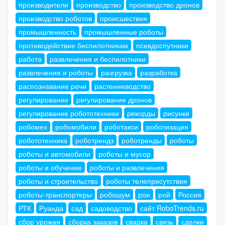
производители
производство
производство дронов
производство роботов
происшествия
промышленность
промышленные роботы
противодействие беспилотникам
псевдоспутники
работа
развлечения и беспилотники
развлечения и роботы
разгрузка
разработка
распознавание речи
растениеводство
регулирование
регулирование дронов
регулирование робототехники
рекорды
рисунки
робомех
робомобили
роботакси
роботизация
робототехника
роботрендз
роботренды
роботы
роботы и автомобили
роботы и мусор
роботы и обучение
роботы и развлечения
роботы и строительство
роботы телеприсутствия
роботы-транспортеры
робошум
рои
рой
Россия
РТК
Руанда
сад
садоводство
сайт RoboTrends.ru
сбор урожая
сборка заказов
сварка
связь
сделки