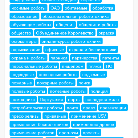
носимые роботы
ОАЭ
обитаемые
обработка
образование
образовательная робототехника
обучающие роботы
общепит
общепит и роботы
общество
Объединенное Королевство
окраска
октокоптеры
онлайн-курсы робототехники
опрыскивание
офисные
охрана и беспилотники
охрана и роботы
парники
партнерства
патенты
персональные роботы
пищепром
пляжи
ПО
подводные
подводные роботы
подземные
пожарные
пожарные роботы
поиск
полевые роботы
полезные роботы
полиция
помощники
Португалия
порты
последняя миля
потребительские роботы
почта
право
презентации
пресс-релизы
привязные
применение USV
применение беспилотников
применение дронов
применение роботов
прогнозы
проекты