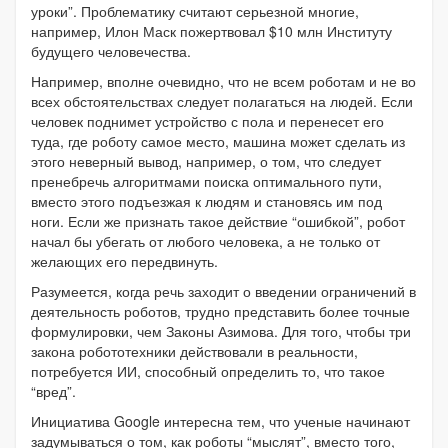
уроки”. Проблематику считают серьезной многие,
например, Илон Маск пожертвовал $10 млн Институту
будущего человечества.
Например, вполне очевидно, что не всем роботам и не во
всех обстоятельствах следует полагаться на людей. Если
человек поднимет устройство с пола и перенесет его
туда, где роботу самое место, машина может сделать из
этого неверный вывод, например, о том, что следует
пренебречь алгоритмами поиска оптимального пути,
вместо этого подъезжая к людям и становясь им под
ноги. Если же признать такое действие “ошибкой”, робот
начал бы убегать от любого человека, а не только от
желающих его передвинуть.
Разумеется, когда речь заходит о введении ограничений в
деятельность роботов, трудно представить более точные
формулировки, чем Законы Азимова. Для того, чтобы три
закона робототехники действовали в реальности,
потребуется ИИ, способный определить то, что такое
“вред”.
Инициатива Google интересна тем, что ученые начинают
задумываться о том, как роботы “мыслят”, вместо того,