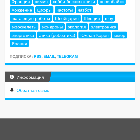
Франция
химия
хобби-беспилотники
ховербайки
Хождение
цифры
частоты
чатбот
шагающие роботы
Швейцария
Швеция
шоу
экзоскелеты
эко-дроны
экология
электроника
энергетика
этика (робоэтика)
Южная Корея
юмор
Япония
ПОДПИСКА:
RSS
,
EMAIL
,
TELEGRAM
Информация
Обратная связь