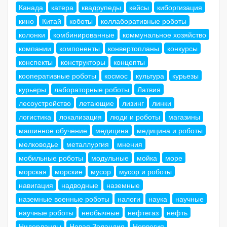
Канада
катера
квадрупеды
кейсы
киборгизация
кино
Китай
коботы
коллаборативные роботы
колонки
комбинированные
коммунальное хозяйство
компании
компоненты
конвертопланы
конкурсы
конспекты
конструкторы
концепты
кооперативные роботы
космос
культура
курьезы
курьеры
лабораторные роботы
Латвия
лесоустройство
летающие
лизинг
линки
логистика
локализация
люди и роботы
магазины
машинное обучение
медицина
медицина и роботы
мелководье
металлургия
мнения
мобильные роботы
модульные
мойка
море
морская
морские
мусор
мусор и роботы
навигация
надводные
наземные
наземные военные роботы
налоги
наука
научные
научные роботы
необычные
нефтегаз
нефть
Нидерланды
Новая Зеландия
Норвегия