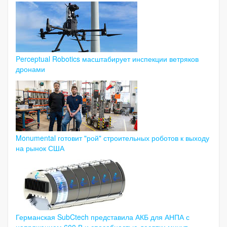
Perceptual Robotics масштабирует инспекции ветряков
дронами
Monumental готовит "рой" строительных роботов к выходу
на рынок США
Германская SubCtech представила АКБ для АНПА с
напряжением 600 В и способностью десятки минут