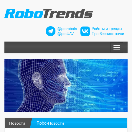
@prorobots
Роботы и тренды
@proUAV
Про беспилотники
Меню
Новости
Robo-Новости