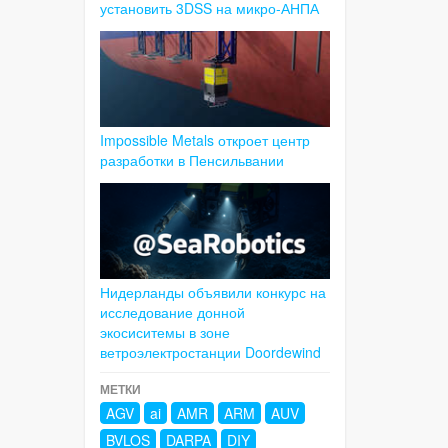
установить 3DSS на микро-АНПА
Impossible Metals откроет центр
разработки в Пенсильвании
Нидерланды объявили конкурс на
исследование донной
экосиситемы в зоне
ветроэлектростанции Doordewind
МЕТКИ
AGV
ai
AMR
ARM
AUV
BVLOS
DARPA
DIY