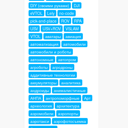
DIY (своими руками)
DJI
eVTOL
Lely
no-code
pick-and-place
ROV
RPA
USV
USV+ROV
VSLAM
VTOL
аватары
авиация
автоматизация
автомобили
автомобили и роботы
автономные
автопром
агроботы
агродроны
аддитивные технологии
аккумуляторы
аналитика
андроиды
анималистичные
АНПА
антропоморфные
Арт
археология
архитектура
аэромобили
аэропорты
аэротакси
аэрофотосъемка