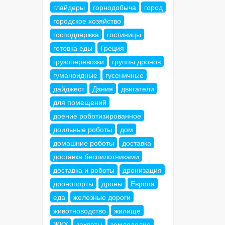
глайдеры
горнодобыча
город
городское хозяйство
господдержка
гостиницы
готовка еды
Греция
грузоперевозки
группы дронов
гуманоидные
гусеничные
дайджест
Дания
двигатели
для помещений
доение роботизированное
доильные роботы
дом
домашние роботы
доставка
доставка беспилотниками
доставка и роботы
дронизация
дронопорты
дроны
Европа
еда
железные дороги
животноводство
жилище
ЖКХ
захваты
земледелие