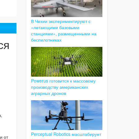
В Чехии экспериментируют с
«летающими базовыми
станциями», размещенными на
ся
беспилотниках
Powerus готовится к массовому
производству американских
аграрных дронов
,
Perceptual Robotics масштабирует
и от