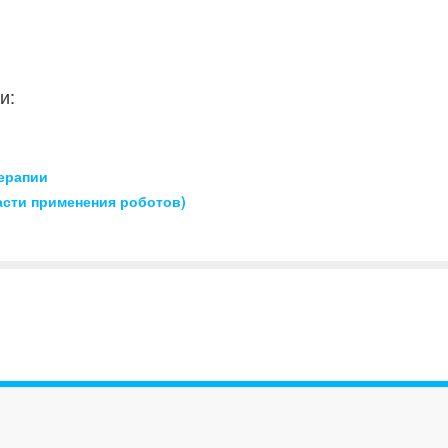
и:
ерапии
асти применения роботов)