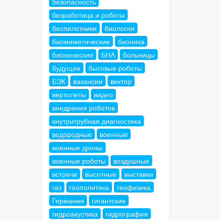
безопасность
безработица и роботы
беспилотники
биология
биомиметические
бионика
бионические
БНА
больницы
будущее
бытовые роботы
БЭК
вакансии
вектор
вертолеты
видео
внедрения роботов
внутритрубная диагностика
водородные
военные
военные дроны
военные роботы
воздушные
встречи
высотные
выставки
газ
геополитика
геофизика
Германия
гигантские
гидроакустика
гидрография