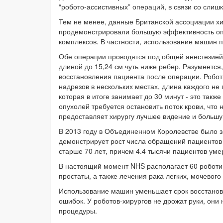
“робото-ассистивных” операций, в связи со слиш
Тем не менее, данные Британской ассоциации хирур
продемонстрировали большую эффективность опе
комплексов. В частности, использование машин п
Обе операции проводятся под общей анестезией
длиной до 15,24 см чуть ниже ребер. Разумеется
восстановления пациента после операции. Робо
надрезов в нескольких местах, длина каждого н
которая в итоге занимает до 30 минут - это также
опухолей требуется остановить поток крови, что
предоставляет хирургу лучшее видение и большу
В 2013 году в Объединенном Королевстве было з
демонстрирует рост числа обращений пациентов 
старше 70 лет, причем 4.4 тысячи пациентов уме
В настоящий момент NHS располагает 60 роботи
простаты, а также лечения рака легких, мочевог
Использование машин уменьшает срок восстанов
ошибок. У роботов-хирургов не дрожат руки, они 
процедуры.