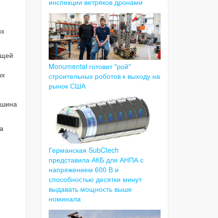
инспекции ветряков дронами
их
бщей
Monumental готовит "рой"
ых
строительных роботов к выходу на
рынок США
ашина
а
Германская SubCtech
представила АКБ для АНПА с
напряжением 600 В и
способностью десятки минут
выдавать мощность выше
номинала