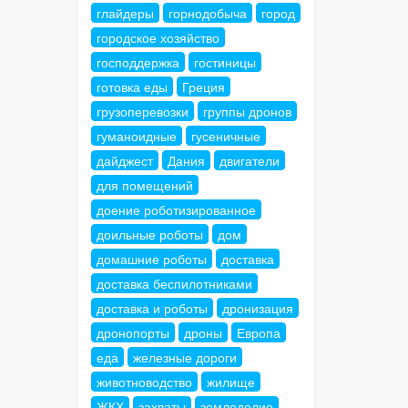
глайдеры
горнодобыча
город
городское хозяйство
господдержка
гостиницы
готовка еды
Греция
грузоперевозки
группы дронов
гуманоидные
гусеничные
дайджест
Дания
двигатели
для помещений
доение роботизированное
доильные роботы
дом
домашние роботы
доставка
доставка беспилотниками
доставка и роботы
дронизация
дронопорты
дроны
Европа
еда
железные дороги
животноводство
жилище
ЖКХ
захваты
земледелие