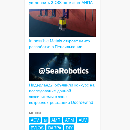
установить 3DSS на микро-АНПА
Impossible Metals откроет центр
разработки в Пенсильвании
Нидерланды объявили конкурс на
исследование донной
экосиситемы в зоне
ветроэлектростанции Doordewind
МЕТКИ
AGV
ai
AMR
ARM
AUV
BVLOS
DARPA
DIY