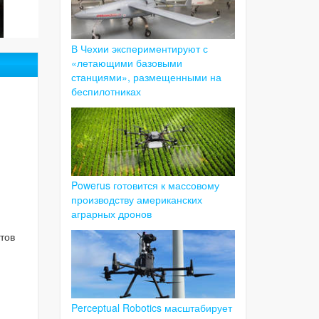
В Чехии экспериментируют с
«летающими базовыми
станциями», размещенными на
беспилотниках
Powerus готовится к массовому
производству американских
аграрных дронов
тов
Perceptual Robotics масштабирует