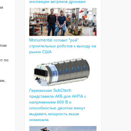
инспекции ветряков дронами
ля
Monumental готовит "рой"
ртом
строительных роботов к выходу на
рынок США
т по
ам,
Германская SubCtech
представила АКБ для АНПА с
напряжением 600 В и
способностью десятки минут
выдавать мощность выше
номинала