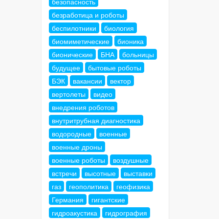
безопасность
безработица и роботы
беспилотники
биология
биомиметические
бионика
бионические
БНА
больницы
будущее
бытовые роботы
БЭК
вакансии
вектор
вертолеты
видео
внедрения роботов
внутритрубная диагностика
водородные
военные
военные дроны
военные роботы
воздушные
встречи
высотные
выставки
газ
геополитика
геофизика
Германия
гигантские
гидроакустика
гидрография