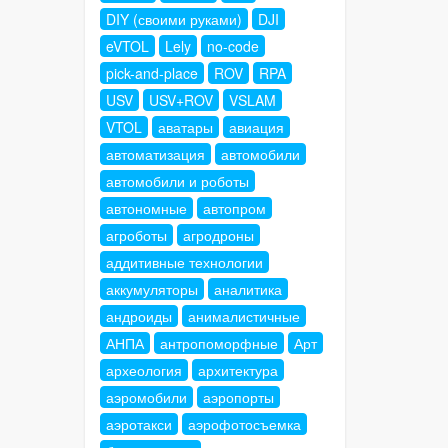
DIY (своими руками)
DJI
eVTOL
Lely
no-code
pick-and-place
ROV
RPA
USV
USV+ROV
VSLAM
VTOL
аватары
авиация
автоматизация
автомобили
автомобили и роботы
автономные
автопром
агроботы
агродроны
аддитивные технологии
аккумуляторы
аналитика
андроиды
анималистичные
АНПА
антропоморфные
Арт
археология
архитектура
аэромобили
аэропорты
аэротакси
аэрофотосъемка