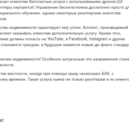
гает клиентам бесплатные услуги с использованием дронов DJI
коптеры окупаются! Управление беспилотников достаточно просто д
ециального обучения, однако некоторые риэлтерские агентства
ров.
нтства недвижимости гарантирует ему успех. Контент, производимый
воляет оказывать клиентам дополнительную услугу. Кроме того,
ики должны попасть на YouTube, в Facebook, Instagram и другие
с становится трендом, в будущем окажется новым де-факто станда
ъектам недвижимости! Особенно актуальным это направление стане
ьности.
тки местности, иногда при помощи сразу нескольких БЛА, с
ому времени. Такая услуга нужна не только риэлтерам и их клиент
и: