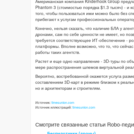
Американская компания Kinderhook Group предла
Phantom 3 (стоимостью порядка $1.3 тысяч) - и 
того, чтобы пользоваться ими можно было без сп
прибегают к услугам профессиональных операто
Конечно, нельзя сказать, что наличие БЛА у аге
дронами, сам по себе ценности не имеет, но поз
требуется соответствующее ИТ-обеспечение - рол
платформы. Вполне возможно, что то, что сейча
работы таких агентств.
Растет и еще одно направление - 3D-туры по об
мере распространения шлемов виртуальной реал
Вероятно, востребованной окажется услуга разме
составлением 3D-карт в режиме близком к реальн
но и архитекторам и строителям.
Источник:
timesunion.com
Источник иллюстраций:
timesunion.com
Смотрите связанные статьи Robo-педи
Беспилотники (дроны)