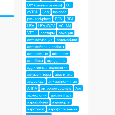
DIY (своими руками)
DJI
eVTOL
Lely
no-code
pick-and-place
ROV
RPA
USV
USV+ROV
VSLAM
VTOL
аватары
авиация
автоматизация
автомобили
автомобили и роботы
автономные
автопром
агроботы
агродроны
аддитивные технологии
аккумуляторы
аналитика
андроиды
анималистичные
АНПА
антропоморфные
Арт
археология
архитектура
аэромобили
аэропорты
аэротакси
аэрофотосъемка