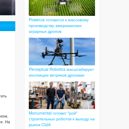
Powerus готовится к массовому
производству американских
аграрных дронов
Perceptual Robotics масштабирует
инспекции ветряков дронами
тать
Monumental готовит "рой"
ком,
строительных роботов к выходу на
ия. На
рынок США