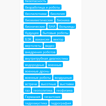
безопасность
безработица и роботы
беспилотники
биология
биомиметические
бионика
бионические
БНА
больницы
будущее
бытовые роботы
БЭК
вакансии
вектор
вертолеты
видео
внедрения роботов
внутритрубная диагностика
водородные
военные
военные дроны
военные роботы
воздушные
встречи
высотные
выставки
газ
геополитика
геофизика
Германия
гигантские
гидроакустика
гидрография