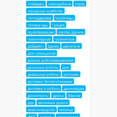
глайдеры
горнодобыча
город
городское хозяйство
господдержка
гостиницы
готовка еды
Греция
грузоперевозки
группы дронов
гуманоидные
гусеничные
дайджест
Дания
двигатели
для помещений
доение роботизированное
доильные роботы
дом
домашние роботы
доставка
доставка беспилотниками
доставка и роботы
дронизация
дронопорты
дроны
Европа
еда
железные дороги
животноводство
жилище
ЖКХ
захваты
земледелие