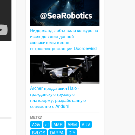
Нидерланды объявили конкурс на
исследование донной
экосиситемы в зоне
ветроэлектростанции Doordewind
Archer представил Halo -
гражданскую грузовую
платформу, разработанную
совместно с Anduril
МЕТКИ
AGV
ai
AMR
ARM
AUV
BVLOS
DARPA
DIY