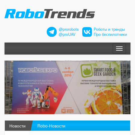
@prorobots
Роботы и тренды
@proUAV
Про беспилотники
Меню
Новости
Robo-Новости