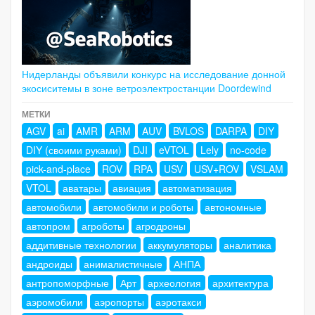
Нидерланды объявили конкурс на исследование донной
экосиситемы в зоне ветроэлектростанции Doordewind
МЕТКИ
AGV
ai
AMR
ARM
AUV
BVLOS
DARPA
DIY
DIY (своими руками)
DJI
eVTOL
Lely
no-code
pick-and-place
ROV
RPA
USV
USV+ROV
VSLAM
VTOL
аватары
авиация
автоматизация
автомобили
автомобили и роботы
автономные
автопром
агроботы
агродроны
аддитивные технологии
аккумуляторы
аналитика
андроиды
анималистичные
АНПА
антропоморфные
Арт
археология
архитектура
аэромобили
аэропорты
аэротакси