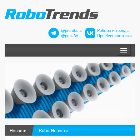
@prorobots
Роботы и тренды
@proUAV
Про беспилотники
Меню
Новости
Robo-Новости