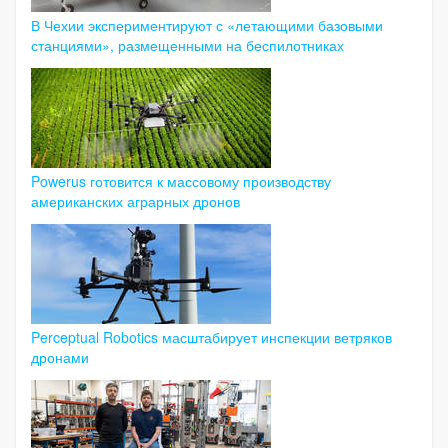
В Чехии экспериментируют с «летающими базовыми
станциями», размещенными на беспилотниках
Powerus готовится к массовому производству
американских аграрных дронов
Perceptual Robotics масштабирует инспекции ветряков
дронами