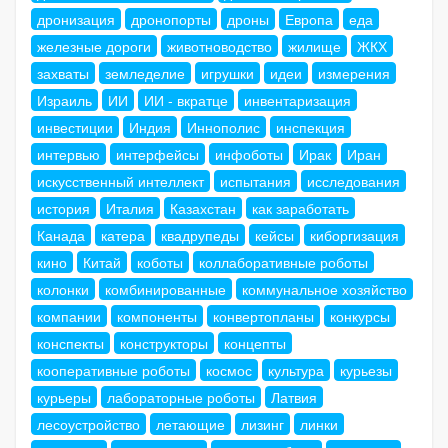
дронизация
дронопорты
дроны
Европа
еда
железные дороги
животноводство
жилище
ЖКХ
захваты
земледелие
игрушки
идеи
измерения
Израиль
ИИ
ИИ - вкратце
инвентаризация
инвестиции
Индия
Иннополис
инспекция
интервью
интерфейсы
инфоботы
Ирак
Иран
искусственный интеллект
испытания
исследования
история
Италия
Казахстан
как заработать
Канада
катера
квадрупеды
кейсы
киборгизация
кино
Китай
коботы
коллаборативные роботы
колонки
комбинированные
коммунальное хозяйство
компании
компоненты
конвертопланы
конкурсы
конспекты
конструкторы
концепты
кооперативные роботы
космос
культура
курьезы
курьеры
лабораторные роботы
Латвия
лесоустройство
летающие
лизинг
линки