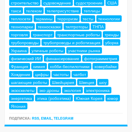
строительство
судовождение
судостроение
США
такси
телеком
телеприсутствие
теплицы
теплосети
термины
терроризм
тесты
технологии
технопарки
техносказки
тилтроторы
ТНПА
торговля
транспорт
транспортные роботы
тренды
трубопроводы
трубопроводы и роботизация
уборка
Украина
уличные роботы
участники рынка
физический ИИ
финансирование
фотограмметрия
Франция
химия
хобби-беспилотники
ховербайки
Хождение
цифры
частоты
чатбот
шагающие роботы
Швейцария
Швеция
шоу
экзоскелеты
эко-дроны
экология
электроника
энергетика
этика (робоэтика)
Южная Корея
юмор
Япония
ПОДПИСКА:
RSS
,
EMAIL
,
TELEGRAM