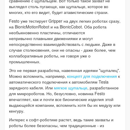
сравнению с щупальцем. Вот только такой захват не
выглядел столь пугающе, как щупальце, которое во
многих, кто его видит, будит атавистические страхи.
Festo уже тестирует Gripper на двух легких роботах сразу,
на BionicMotionRobot и на BionicCobot. Оба робота
необыкновенно пластичны, отличаются
непривычно плавными движениями и могут
непосредственно взаимодействовать с людьми. Даже в
случае столкновения, они не опасны - даже более, чем
коллаборативные роботы, не говоря уже о
промышленных.
Это не первая разработка, навеянная идеями "щупалец".
Можно вспомнить, например,
концепт для подключения
к
автоматического подключения к автомобилям Tesla
зарядного кабеля. Или
мягкое щупальце
, разработанное
для микророботов. Но, безусловно, новинка Festo
впечатляет, как и почти все бионические изделия этой
выдающейся компании, вспомнить хотя бы их медузу или
кенгуру.
Интерес к софт-роботике растет, ведь такие захваты и
роботы более безопасны, чем традиционные - из