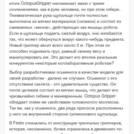
итоге OctopusGripper напоминает змею с тремя
сочленениями, как в руке человека, но при этом гибкую.
Пневматическая рука-щупальце почти полностью
выполнена из мягких материалов (силикон) и состоит из
сжимаемых «мехов», действующих как мышцы робота.
Если в щупальце подаеть сжатый воздух, оно изгибается
так, что может обернуться вокруг какого-нибудь предмета.
Новый гриппер весит всего около 3 кг. При этом он
способен поднимать груз, равный своему весу и
манипулировать им. Это делает его вполне реальным
конкурентом некоторым коллаборативным роботам?
Выбор разработчиками осьминога в качестве модели для
своей разработки - далеко не случаен. Осьминог с его
отсутствием скелета - это удивительное существо. Он
почти целиком состоит из мягких мышц, что делает его
чрезвычайно гибким и маневренным. Octopus Gripper
обладает этими же свойствами головоногого моллюска.
Так же, как у осьминога, два ряда присосок расположены
у него на внутренней стороне силиконового щупальца.
В Festo отказались от конструкции трехпалых грипперов,
которая, несомненно, более ограничена в движениях по-