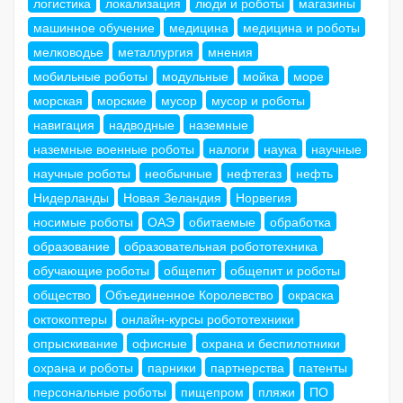
логистика
локализация
люди и роботы
магазины
машинное обучение
медицина
медицина и роботы
мелководье
металлургия
мнения
мобильные роботы
модульные
мойка
море
морская
морские
мусор
мусор и роботы
навигация
надводные
наземные
наземные военные роботы
налоги
наука
научные
научные роботы
необычные
нефтегаз
нефть
Нидерланды
Новая Зеландия
Норвегия
носимые роботы
ОАЭ
обитаемые
обработка
образование
образовательная робототехника
обучающие роботы
общепит
общепит и роботы
общество
Объединенное Королевство
окраска
октокоптеры
онлайн-курсы робототехники
опрыскивание
офисные
охрана и беспилотники
охрана и роботы
парники
партнерства
патенты
персональные роботы
пищепром
пляжи
ПО