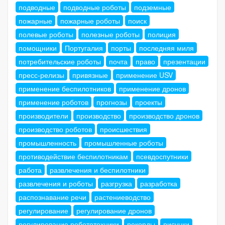
подводные
подводные роботы
подземные
пожарные
пожарные роботы
поиск
полевые роботы
полезные роботы
полиция
помощники
Португалия
порты
последняя миля
потребительские роботы
почта
право
презентации
пресс-релизы
привязные
применение USV
применение беспилотников
применение дронов
применение роботов
прогнозы
проекты
производители
производство
производство дронов
производство роботов
происшествия
промышленность
промышленные роботы
противодействие беспилотникам
псевдоспутники
работа
развлечения и беспилотники
развлечения и роботы
разгрузка
разработка
распознавание речи
растениеводство
регулирование
регулирование дронов
регулирование робототехники
рекорды
рисунки