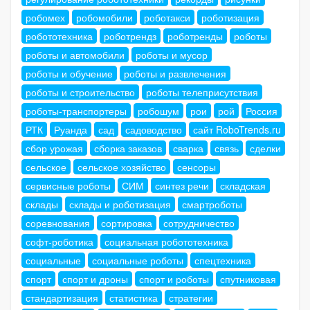
робомех
робомобили
роботакси
роботизация
робототехника
роботрендз
роботренды
роботы
роботы и автомобили
роботы и мусор
роботы и обучение
роботы и развлечения
роботы и строительство
роботы телеприсутствия
роботы-транспортеры
робошум
рои
рой
Россия
РТК
Руанда
сад
садоводство
сайт RoboTrends.ru
сбор урожая
сборка заказов
сварка
связь
сделки
сельское
сельское хозяйство
сенсоры
сервисные роботы
СИМ
синтез речи
складская
склады
склады и роботизация
смартроботы
соревнования
сортировка
сотрудничество
софт-роботика
социальная робототехника
социальные
социальные роботы
спецтехника
спорт
спорт и дроны
спорт и роботы
спутниковая
стандартизация
статистика
стратегии