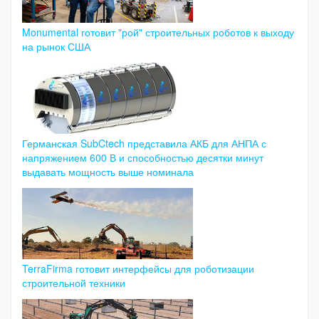
Monumental готовит "рой" строительных роботов к выходу
на рынок США
Германская SubCtech представила АКБ для АНПА с
напряжением 600 В и способностью десятки минут
выдавать мощность выше номинала
TerraFirma готовит интерфейсы для роботизации
строительной техники