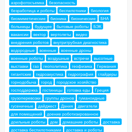
аэрофотосъемка
безопасность
безработица и роботы
беспилотники
биология
биомиметические
бионика
бионические
БНА
больницы
будущее
бытовые роботы
БЭК
вакансии
вектор
вертолеты
видео
внедрения роботов
внутритрубная диагностика
водородные
военные
военные дроны
военные роботы
воздушные
встречи
высотные
выставки
газ
геополитика
геофизика
Германия
гигантские
гидроакустика
гидрография
глайдеры
горнодобыча
город
городское хозяйство
господдержка
гостиницы
готовка еды
Греция
грузоперевозки
группы дронов
гуманоидные
гусеничные
дайджест
Дания
двигатели
для помещений
доение роботизированное
доильные роботы
дом
домашние роботы
доставка
доставка беспилотниками
доставка и роботы