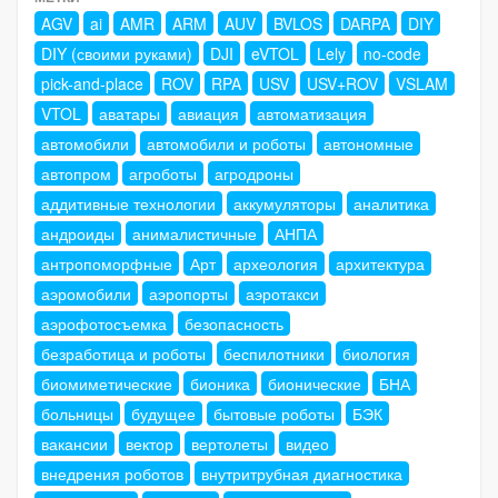
AGV
ai
AMR
ARM
AUV
BVLOS
DARPA
DIY
DIY (своими руками)
DJI
eVTOL
Lely
no-code
pick-and-place
ROV
RPA
USV
USV+ROV
VSLAM
VTOL
аватары
авиация
автоматизация
автомобили
автомобили и роботы
автономные
автопром
агроботы
агродроны
аддитивные технологии
аккумуляторы
аналитика
андроиды
анималистичные
АНПА
антропоморфные
Арт
археология
архитектура
аэромобили
аэропорты
аэротакси
аэрофотосъемка
безопасность
безработица и роботы
беспилотники
биология
биомиметические
бионика
бионические
БНА
больницы
будущее
бытовые роботы
БЭК
вакансии
вектор
вертолеты
видео
внедрения роботов
внутритрубная диагностика