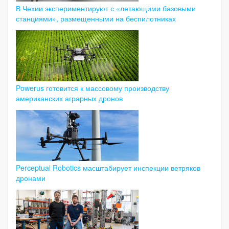
В Чехии экспериментируют с «летающими базовыми
станциями», размещенными на беспилотниках
Powerus готовится к массовому производству
американских аграрных дронов
Perceptual Robotics масштабирует инспекции ветряков
дронами