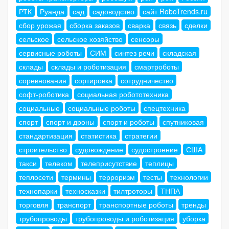
РТК
Руанда
сад
садоводство
сайт RoboTrends.ru
сбор урожая
сборка заказов
сварка
связь
сделки
сельское
сельское хозяйство
сенсоры
сервисные роботы
СИМ
синтез речи
складская
склады
склады и роботизация
смартроботы
соревнования
сортировка
сотрудничество
софт-роботика
социальная робототехника
социальные
социальные роботы
спецтехника
спорт
спорт и дроны
спорт и роботы
спутниковая
стандартизация
статистика
стратегии
строительство
судовождение
судостроение
США
такси
телеком
телеприсутствие
теплицы
теплосети
термины
терроризм
тесты
технологии
технопарки
техносказки
тилтроторы
ТНПА
торговля
транспорт
транспортные роботы
тренды
трубопроводы
трубопроводы и роботизация
уборка