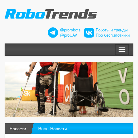
@prorobots
Роботы и тренды
@proUAV
Про беспилотники
Меню
Новости
Robo-Новости