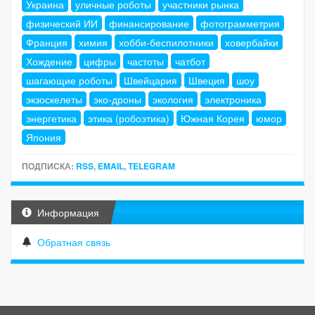
Украина
уличные роботы
участники рынка
физический ИИ
финансирование
фотограмметрия
Франция
химия
хобби-беспилотники
ховербайки
Хождение
цифры
частоты
чатбот
шагающие роботы
Швейцария
Швеция
шоу
экзоскелеты
эко-дроны
экология
электроника
энергетика
этика (робоэтика)
Южная Корея
юмор
Япония
ПОДПИСКА:
RSS
,
EMAIL
,
TELEGRAM
Информация
Обратная связь