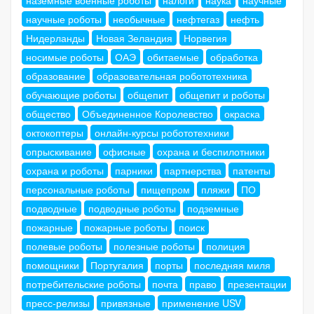
научные роботы
необычные
нефтегаз
нефть
Нидерланды
Новая Зеландия
Норвегия
носимые роботы
ОАЭ
обитаемые
обработка
образование
образовательная робототехника
обучающие роботы
общепит
общепит и роботы
общество
Объединенное Королевство
окраска
октокоптеры
онлайн-курсы робототехники
опрыскивание
офисные
охрана и беспилотники
охрана и роботы
парники
партнерства
патенты
персональные роботы
пищепром
пляжи
ПО
подводные
подводные роботы
подземные
пожарные
пожарные роботы
поиск
полевые роботы
полезные роботы
полиция
помощники
Португалия
порты
последняя миля
потребительские роботы
почта
право
презентации
пресс-релизы
привязные
применение USV