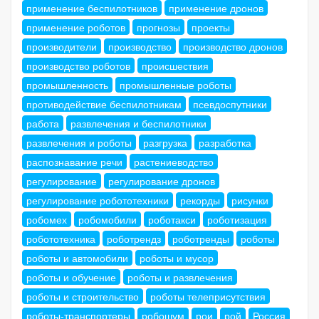
применение беспилотников
применение дронов
применение роботов
прогнозы
проекты
производители
производство
производство дронов
производство роботов
происшествия
промышленность
промышленные роботы
противодействие беспилотникам
псевдоспутники
работа
развлечения и беспилотники
развлечения и роботы
разгрузка
разработка
распознавание речи
растениеводство
регулирование
регулирование дронов
регулирование робототехники
рекорды
рисунки
робомех
робомобили
роботакси
роботизация
робототехника
роботрендз
роботренды
роботы
роботы и автомобили
роботы и мусор
роботы и обучение
роботы и развлечения
роботы и строительство
роботы телеприсутствия
роботы-транспортеры
робошум
рои
рой
Россия