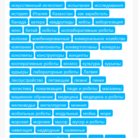
искусственный интеллект
испытания
исследования
история
Италия
Казахстан
как заработать
Канада
катера
квадрупеды
кейсы
киборгизация
кино
Китай
коботы
коллаборативные роботы
колонки
комбинированные
коммунальное хозяйство
компании
компоненты
конвертопланы
конкурсы
конспекты
конструкторы
концепты
кооперативные роботы
космос
культура
курьезы
курьеры
лабораторные роботы
Латвия
лесоустройство
летающие
лизинг
линки
логистика
локализация
люди и роботы
магазины
машинное обучение
медицина
медицина и роботы
мелководье
металлургия
мнения
мобильные роботы
модульные
мойка
море
морская
морские
мусор
мусор и роботы
навигация
надводные
наземные
наземные военные роботы
налоги
наука
научные