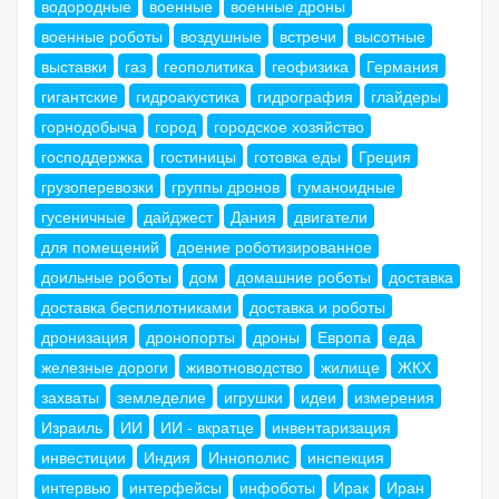
водородные
военные
военные дроны
военные роботы
воздушные
встречи
высотные
выставки
газ
геополитика
геофизика
Германия
гигантские
гидроакустика
гидрография
глайдеры
горнодобыча
город
городское хозяйство
господдержка
гостиницы
готовка еды
Греция
грузоперевозки
группы дронов
гуманоидные
гусеничные
дайджест
Дания
двигатели
для помещений
доение роботизированное
доильные роботы
дом
домашние роботы
доставка
доставка беспилотниками
доставка и роботы
дронизация
дронопорты
дроны
Европа
еда
железные дороги
животноводство
жилище
ЖКХ
захваты
земледелие
игрушки
идеи
измерения
Израиль
ИИ
ИИ - вкратце
инвентаризация
инвестиции
Индия
Иннополис
инспекция
интервью
интерфейсы
инфоботы
Ирак
Иран