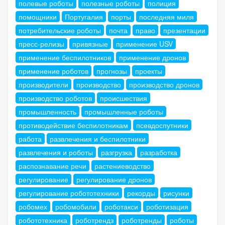
полевые роботы
полезные роботы
полиция
помощники
Португалия
порты
последняя миля
потребительские роботы
почта
право
презентации
пресс-релизы
привязные
применение USV
применение беспилотников
применение дронов
применение роботов
прогнозы
проекты
производители
производство
производство дронов
производство роботов
происшествия
промышленность
промышленные роботы
противодействие беспилотникам
псевдоспутники
работа
развлечения и беспилотники
развлечения и роботы
разгрузка
разработка
распознавание речи
растениеводство
регулирование
регулирование дронов
регулирование робототехники
рекорды
рисунки
робомех
робомобили
роботакси
роботизация
робототехника
роботрендз
роботренды
роботы