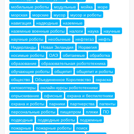
мобильные роботы
модульные
мойка
море
морская
морские
мусор
мусор и роботы
навигация
надводные
наземные
наземные военные роботы
налоги
наука
научные
научные роботы
необычные
нефтегаз
нефть
Нидерланды
Новая Зеландия
Норвегия
носимые роботы
ОАЭ
обитаемые
обработка
образование
образовательная робототехника
обучающие роботы
общепит
общепит и роботы
общество
Объединенное Королевство
окраска
октокоптеры
онлайн-курсы робототехники
опрыскивание
офисные
охрана и беспилотники
охрана и роботы
парники
партнерства
патенты
персональные роботы
пищепром
пляжи
ПО
подводные
подводные роботы
подземные
пожарные
пожарные роботы
поиск