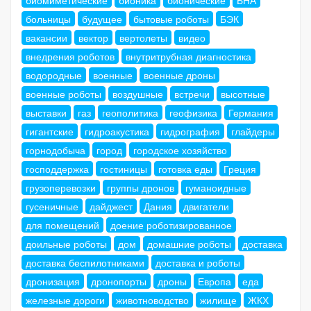
биомиметические
бионика
бионические
БНА
больницы
будущее
бытовые роботы
БЭК
вакансии
вектор
вертолеты
видео
внедрения роботов
внутритрубная диагностика
водородные
военные
военные дроны
военные роботы
воздушные
встречи
высотные
выставки
газ
геополитика
геофизика
Германия
гигантские
гидроакустика
гидрография
глайдеры
горнодобыча
город
городское хозяйство
господдержка
гостиницы
готовка еды
Греция
грузоперевозки
группы дронов
гуманоидные
гусеничные
дайджест
Дания
двигатели
для помещений
доение роботизированное
доильные роботы
дом
домашние роботы
доставка
доставка беспилотниками
доставка и роботы
дронизация
дронопорты
дроны
Европа
еда
железные дороги
животноводство
жилище
ЖКХ