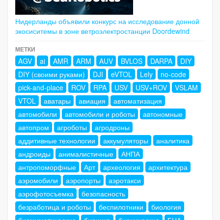
Нидерланды объявили конкурс на исследование донной
экосиситемы в зоне ветроэлектростанции Doordewind
МЕТКИ
AGV
ai
AMR
ARM
AUV
BVLOS
DARPA
DIY
DIY (своими руками)
DJI
eVTOL
Lely
no-code
pick-and-place
ROV
RPA
USV
USV+ROV
VSLAM
VTOL
аватары
авиация
автоматизация
автомобили
автомобили и роботы
автономные
автопром
агроботы
агродроны
аддитивные технологии
аккумуляторы
аналитика
андроиды
анималистичные
АНПА
антропоморфные
Арт
археология
архитектура
аэромобили
аэропорты
аэротакси
аэрофотосъемка
безопасность
безработица и роботы
беспилотники
биология