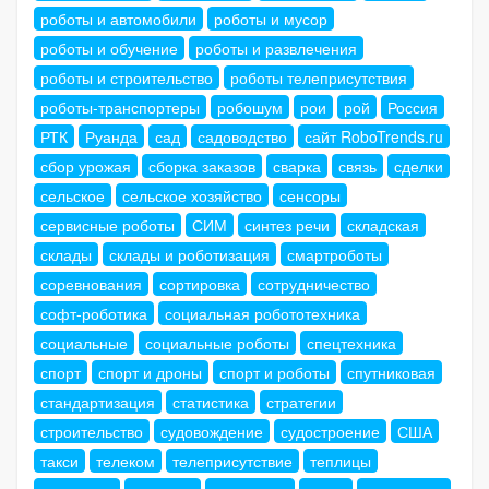
роботы и автомобили
роботы и мусор
роботы и обучение
роботы и развлечения
роботы и строительство
роботы телеприсутствия
роботы-транспортеры
робошум
рои
рой
Россия
РТК
Руанда
сад
садоводство
сайт RoboTrends.ru
сбор урожая
сборка заказов
сварка
связь
сделки
сельское
сельское хозяйство
сенсоры
сервисные роботы
СИМ
синтез речи
складская
склады
склады и роботизация
смартроботы
соревнования
сортировка
сотрудничество
софт-роботика
социальная робототехника
социальные
социальные роботы
спецтехника
спорт
спорт и дроны
спорт и роботы
спутниковая
стандартизация
статистика
стратегии
строительство
судовождение
судостроение
США
такси
телеком
телеприсутствие
теплицы