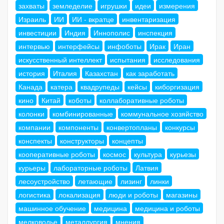
захваты
земледелие
игрушки
идеи
измерения
Израиль
ИИ
ИИ - вкратце
инвентаризация
инвестиции
Индия
Иннополис
инспекция
интервью
интерфейсы
инфоботы
Ирак
Иран
искусственный интеллект
испытания
исследования
история
Италия
Казахстан
как заработать
Канада
катера
квадрупеды
кейсы
киборгизация
кино
Китай
коботы
коллаборативные роботы
колонки
комбинированные
коммунальное хозяйство
компании
компоненты
конвертопланы
конкурсы
конспекты
конструкторы
концепты
кооперативные роботы
космос
культура
курьезы
курьеры
лабораторные роботы
Латвия
лесоустройство
летающие
лизинг
линки
логистика
локализация
люди и роботы
магазины
машинное обучение
медицина
медицина и роботы
мелководье
металлургия
мнения