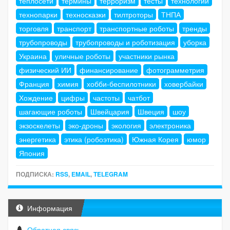
теплосети
термины
терроризм
тесты
технологии
технопарки
техносказки
тилтроторы
ТНПА
торговля
транспорт
транспортные роботы
тренды
трубопроводы
трубопроводы и роботизация
уборка
Украина
уличные роботы
участники рынка
физический ИИ
финансирование
фотограмметрия
Франция
химия
хобби-беспилотники
ховербайки
Хождение
цифры
частоты
чатбот
шагающие роботы
Швейцария
Швеция
шоу
экзоскелеты
эко-дроны
экология
электроника
энергетика
этика (робоэтика)
Южная Корея
юмор
Япония
ПОДПИСКА:
RSS
,
EMAIL
,
TELEGRAM
Информация
Обратная связь