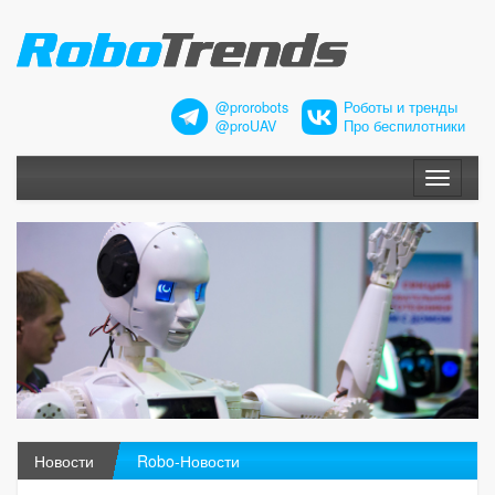
@prorobots
Роботы и тренды
@proUAV
Про беспилотники
Меню
Новости
Robo-Новости