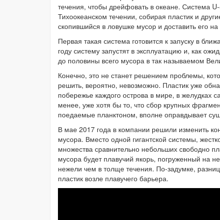
течения, чтобы дрейфовать в океане. Система U
Тихоокеанском течении, собирая пластик и други
скопившийся в ловушке мусор и доставить его на
Первая такая система готовится к запуску в бл
году систему запустят в эксплуатацию и, как ож
до половины всего мусора в так называемом Ве
Конечно, это не станет решением проблемы, кот
решить, вероятно, невозможно. Пластик уже обна
побережье каждого острова в мире, в желудках с
менее, уже хотя бы то, что сбор крупных фрагме
поедаемые планктоном, вполне оправдывает суще
В мае 2017 года в компании решили изменить ко
мусора. Вместо одной гигантской системы, жестк
множества сравнительно небольших свободно пл
мусора будет плавучий якорь, погруженный на не
нежели чем в толще течения. По-задумке, разниц
пластик возле плавучего барьера.