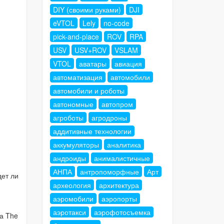
DIY (своими руками)
DJI
eVTOL
Lely
no-code
pick-and-place
ROV
RPA
USV
USV+ROV
VSLAM
VTOL
аватары
авиация
автоматизация
автомобили
автомобили и роботы
автономные
автопром
агроботы
агродроны
аддитивные технологии
аккумуляторы
аналитика
андроиды
анималистичные
АНПА
антропоморфные
Арт
дет ли
археология
архитектура
аэромобили
аэропорты
аэротакси
аэрофотосъемка
а The