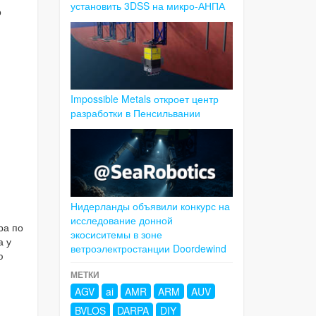
установить 3DSS на микро-АНПА
о
Impossible Metals откроет центр
разработки в Пенсильвании
Нидерланды объявили конкурс на
исследование донной
ра по
экосиситемы в зоне
а у
ветроэлектростанции Doordewind
ю
МЕТКИ
AGV
ai
AMR
ARM
AUV
BVLOS
DARPA
DIY