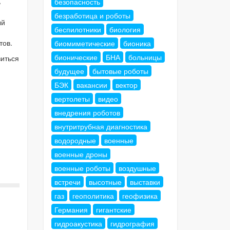
безопасность
ь
безработица и роботы
ый
беспилотники
биология
тов.
биомиметические
бионика
бионические
БНА
больницы
виться
будущее
бытовые роботы
БЭК
вакансии
вектор
вертолеты
видео
внедрения роботов
внутритрубная диагностика
водородные
военные
военные дроны
военные роботы
воздушные
встречи
высотные
выставки
газ
геополитика
геофизика
Германия
гигантские
гидроакустика
гидрография