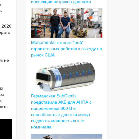
инспекции ветряков дронами
м
ь
к 2020
брать
Monumental готовит "рой"
строительных роботов к выходу на
рынок США
ем не
из
ра
Германская SubCtech
е,
представила АКБ для АНПА с
вать
напряжением 600 В и
способностью десятки минут
выдавать мощность выше
номинала