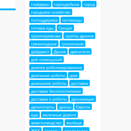
глайдеры
горнодобыча
город
городское хозяйство
господдержка
гостиницы
готовка еды
Греция
грузоперевозки
группы дронов
гуманоидные
гусеничные
дайджест
Дания
двигатели
для помещений
доение роботизированное
доильные роботы
дом
домашние роботы
доставка
доставка беспилотниками
доставка и роботы
дронизация
дронопорты
дроны
Европа
еда
железные дороги
животноводство
жилище
ЖКХ
захваты
земледелие