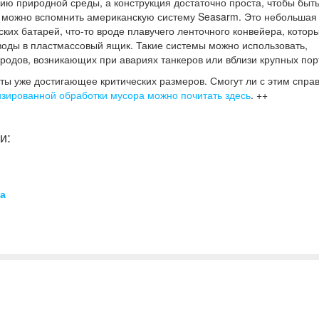
гию природной среды, а конструкция достаточно проста, чтобы быт
ти, можно вспомнить американскую систему Seasarm. Это небольшая
их батарей, что-то вроде плавучего ленточного конвейера, котор
воды в пластмассовый ящик. Такие системы можно использовать,
родов, возникающих при авариях танкеров или вблизи крупных пор
ты уже достигающее критических размеров. Смогут ли с этим спра
изированной обработки мусора можно почитать здесь
. ++
и:
а