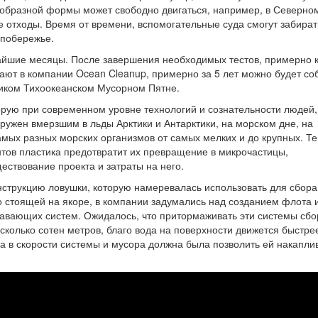
-образной формы может свободно двигаться, например, в Северно
е отходы. Время от времени, вспомогательные суда смогут забират
 побережье.
ижайшие месяцы. После завершения необходимых тестов, примерно 
идают в компании Ocean Cleanup, примерно за 5 лет можно будет со
ликом Тихоокеанском Мусорном Пятне.
орую при современном уровне технологий и сознательности людей,
ружен вмерзшим в льды Арктики и Антарктики, на морском дне, на
амых разных морских организмов от самых мелких и до крупных. Т
нтов пластика предотвратит их превращение в микрочастицы,
ствование проекта и затраты на него.
нструкцию ловушки, которую намеревалась использовать для сбора
о стоящей на якоре, в компании задумались над созданием флота 
авающих систем. Ожидалось, что притормаживать эти системы сбо
сколько сотен метров, благо вода на поверхности движется быстре
а в скорости системы и мусора должна была позволить ей накапли