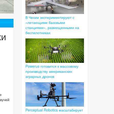
В Чехии экспериментируют с
«летающими базовыми
станциями», размещенными на
ки
беспилотниках
Powerus готовится к массовому
производству американских
аграрных дронов
е
авучей
Perceptual Robotics масштабирует