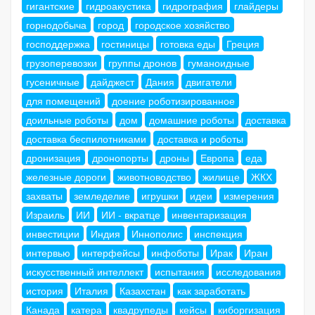
гигантские
гидроакустика
гидрография
глайдеры
горнодобыча
город
городское хозяйство
господдержка
гостиницы
готовка еды
Греция
грузоперевозки
группы дронов
гуманоидные
гусеничные
дайджест
Дания
двигатели
для помещений
доение роботизированное
доильные роботы
дом
домашние роботы
доставка
доставка беспилотниками
доставка и роботы
дронизация
дронопорты
дроны
Европа
еда
железные дороги
животноводство
жилище
ЖКХ
захваты
земледелие
игрушки
идеи
измерения
Израиль
ИИ
ИИ - вкратце
инвентаризация
инвестиции
Индия
Иннополис
инспекция
интервью
интерфейсы
инфоботы
Ирак
Иран
искусственный интеллект
испытания
исследования
история
Италия
Казахстан
как заработать
Канада
катера
квадрупеды
кейсы
киборгизация