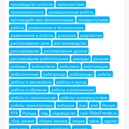
производство роботов
происшествия
промышленность
промышленные роботы
противодействие беспилотникам
псевдоспутники
работа
развлечения и беспилотники
развлечения и роботы
разгрузка
разработка
распознавание речи
растениеводство
регулирование
регулирование дронов
регулирование робототехники
рекорды
рисунки
робомех
робомобили
роботакси
роботизация
робототехника
роботрендз
роботренды
роботы
роботы и автомобили
роботы и мусор
роботы и обучение
роботы и развлечения
роботы и строительство
роботы телеприсутствия
роботы-транспортеры
робошум
рои
рой
Россия
РТК
Руанда
сад
садоводство
сайт RoboTrends.ru
сбор урожая
сборка заказов
сварка
связь
сделки
сельское
сельское хозяйство
сенсоры