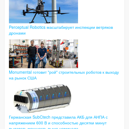
Perceptual Robotics масштабирует инспекции ветряков
дронами
Monumental готовит "рой" строительных роботов к выходу
на рынок США
Германская SubCtech представила АКБ для АНПА с
напряжением 600 В и способностью десятки минут
выдавать мощность выше номинала