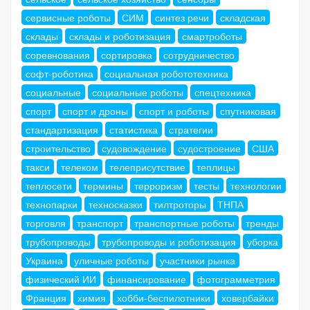
сервисные роботы
СИМ
синтез речи
складская
склады
склады и роботизация
смартроботы
соревнования
сортировка
сотрудничество
софт-роботика
социальная робототехника
социальные
социальные роботы
спецтехника
спорт
спорт и дроны
спорт и роботы
спутниковая
стандартизация
статистика
стратегии
строительство
судовождение
судостроение
США
такси
телеком
телеприсутствие
теплицы
теплосети
термины
терроризм
тесты
технологии
технопарки
техносказки
тилтроторы
ТНПА
торговля
транспорт
транспортные роботы
тренды
трубопроводы
трубопроводы и роботизация
уборка
Украина
уличные роботы
участники рынка
физический ИИ
финансирование
фотограмметрия
Франция
химия
хобби-беспилотники
ховербайки