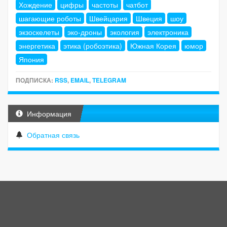
Хождение
цифры
частоты
чатбот
шагающие роботы
Швейцария
Швеция
шоу
экзоскелеты
эко-дроны
экология
электроника
энергетика
этика (робоэтика)
Южная Корея
юмор
Япония
ПОДПИСКА:
RSS
,
EMAIL
,
TELEGRAM
Информация
Обратная связь