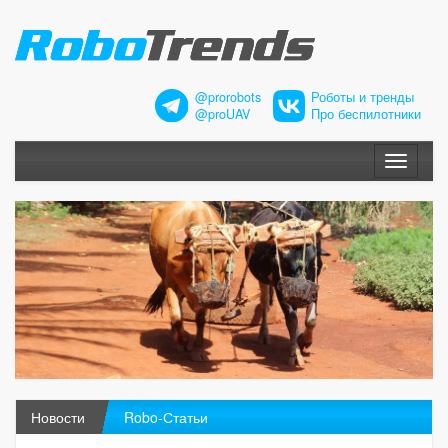
@prorobots
Роботы и тренды
@proUAV
Про беспилотники
Меню
Новости
Robo-Статьи