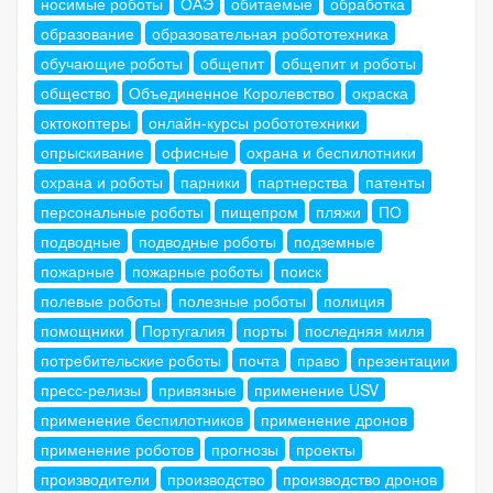
носимые роботы
ОАЭ
обитаемые
обработка
образование
образовательная робототехника
обучающие роботы
общепит
общепит и роботы
общество
Объединенное Королевство
окраска
октокоптеры
онлайн-курсы робототехники
опрыскивание
офисные
охрана и беспилотники
охрана и роботы
парники
партнерства
патенты
персональные роботы
пищепром
пляжи
ПО
подводные
подводные роботы
подземные
пожарные
пожарные роботы
поиск
полевые роботы
полезные роботы
полиция
помощники
Португалия
порты
последняя миля
потребительские роботы
почта
право
презентации
пресс-релизы
привязные
применение USV
применение беспилотников
применение дронов
применение роботов
прогнозы
проекты
производители
производство
производство дронов