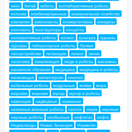
кино
Китай
коботы
коллаборативные роботы
колонки
комбинированные
коммунальное хозяйство
компании
компоненты
конвертопланы
конкурсы
конспекты
конструкторы
концепты
кооперативные роботы
космос
культура
курьезы
курьеры
лабораторные роботы
Латвия
лесоустройство
летающие
лизинг
линки
логистика
локализация
люди и роботы
магазины
машинное обучение
медицина
медицина и роботы
мелководье
металлургия
мнения
мобильные роботы
модульные
мойка
море
морская
морские
мусор
мусор и роботы
навигация
надводные
наземные
наземные военные роботы
налоги
наука
научные
научные роботы
необычные
нефтегаз
нефть
Нидерланды
Новая Зеландия
Норвегия