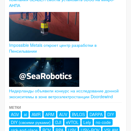
АНПА
Impossible Metals откроет центр разработки в
Пенсильвании
Нидерланды объявили конкурс на исследование донной
экосиситемы в зоне ветроэлектростанции Doordewind
МЕТКИ
AGV
ai
AMR
ARM
AUV
BVLOS
DARPA
DIY
DIY (своими руками)
DJI
eVTOL
Lely
no-code
pick-and-place
ROV
RPA
USV
USV+ROV
VSLAM