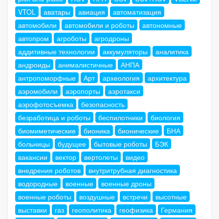
VTOL
аватары
авиация
автоматизация
автомобили
автомобили и роботы
автономные
автопром
агроботы
агродроны
аддитивные технологии
аккумуляторы
аналитика
андроиды
анималистичные
АНПА
антропоморфные
Арт
археология
архитектура
аэромобили
аэропорты
аэротакси
аэрофотосъемка
безопасность
безработица и роботы
беспилотники
биология
биомиметические
бионика
бионические
БНА
больницы
будущее
бытовые роботы
БЭК
вакансии
вектор
вертолеты
видео
внедрения роботов
внутритрубная диагностика
водородные
военные
военные дроны
военные роботы
воздушные
встречи
высотные
выставки
газ
геополитика
геофизика
Германия